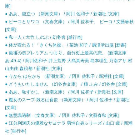
庫]
● ああ、腹立つ （新潮文庫） / 阿川 佐和子 / 新潮社 [文庫]
● ピーコとサワコ （文春文庫） / 阿川 佐和子、 ピーコ / 文藝春秋
[文庫]
● 私一人 / 大竹 しのぶ / 幻冬舎 [単行本]
● 体が変わる！「きくち体操」 / 菊池 和子 / 廣済堂出版 [新書]
● 最後の恋プレミアム つまり、自分史上最高の恋。 (新潮文庫
あ-49-4) / 阿川佐和子 井上荒野 大島真寿美 島本理生 乃南アサ 村
山由佳 森絵都 / 新潮社 [文庫]
● うから はらから （新潮文庫） / 阿川 佐和子 / 新潮社 [文庫]
● どうもいたしません （幻冬舎文庫） / 檀 ふみ / 幻冬舎 [文庫]
● ああ、恥ずかし （新潮文庫） / 阿川 佐和子 / 新潮社 [文庫]
● 魔女のスープ 残るは食欲 （新潮文庫） / 阿川 佐和子 / 新潮社
[文庫]
● 無意識過剰 （文春文庫） / 阿川 佐和子 / 文藝春秋 [文庫]
● 江分利満氏の優雅なサヨナラ 男性自身シリーズ / 山口 瞳 / 新潮
社 [単行本]