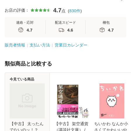
4.7
お店の評価：
点
(
830
件
)
連絡・応対
配送スピード
梱包
4.7
4.6
4.7
販売者情報
支払い方法
営業日カレンダー
類似商品と比較する
今見ている商品
【中古】 太ったん
【中古】 架空通貨
ちいかわ なんか小
でないのッ！？
（講談社文庫） /
さくてかわいいや