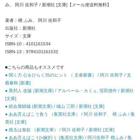
み、 阿川 佐和子 / 新潮社 [文庫]【メール便送料無料】
著者：檀 ふみ、 阿川 佐和子
出版社：新潮社
サイズ：文庫
ISBN-10：4101161534
ISBN-13：9784101161532
■こちらの商品もオススメです
● 聞く力 心をひらく35のヒント （ 文春新書） / 阿川 佐和子 / 文
藝春秋 [新書]
● 異邦人 改版 (新潮文庫) / アルベール・カミュ, 窪田啓作 / 新潮社
[文庫]
● 総会屋錦城 (新潮文庫) / 城山 三郎 / 新潮社 [文庫]
● ああ言えばこう食う （集英社文庫） / 阿川 佐和子、 檀 ふみ / 集
英社 [文庫]
● 残るは食欲 （新潮文庫） / 阿川 佐和子 / 新潮社 [文庫]
● ああ言えばこう[×嫁]行く (集英社文庫) / 阿川佐和子 檀ふみ / 集