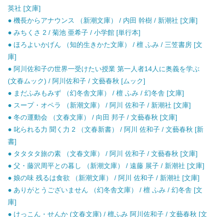
英社 [文庫]
● 機長からアナウンス （新潮文庫） / 内田 幹樹 / 新潮社 [文庫]
● みちくさ 2 / 菊池 亜希子 / 小学館 [単行本]
● ほろよいかげん （知的生きかた文庫） / 檀 ふみ / 三笠書房 [文
庫]
● 阿川佐和子の世界一受けたい授業 第一人者14人に奥義を学ぶ
(文春ムック) / 阿川佐和子 / 文藝春秋 [ムック]
● まだふみもみず （幻冬舎文庫） / 檀 ふみ / 幻冬舎 [文庫]
● スープ・オペラ （新潮文庫） / 阿川 佐和子 / 新潮社 [文庫]
● 冬の運動会 （文春文庫） / 向田 邦子 / 文藝春秋 [文庫]
● 叱られる力 聞く力 2 （文春新書） / 阿川 佐和子 / 文藝春秋 [新
書]
● タタタタ旅の素 （文春文庫） / 阿川 佐和子 / 文藝春秋 [文庫]
● 父・藤沢周平との暮し （新潮文庫） / 遠藤 展子 / 新潮社 [文庫]
● 娘の味 残るは食欲 （新潮文庫） / 阿川 佐和子 / 新潮社 [文庫]
● ありがとうございません （幻冬舎文庫） / 檀 ふみ / 幻冬舎 [文
庫]
● けっこん・せんか (文春文庫) / 檀ふみ 阿川佐和子 / 文藝春秋 [文