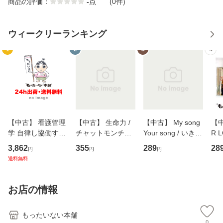
商品の評価：
-
点
(0件)
ウィークリーランキング
1
2
3
4
【中古】 看護管理
【中古】 生命力 /
【中古】 My song
【中
学 自律し協働する
チャットモンチー /
Your song / いきも
R 
専門職の看護マネ
キューンレコード
のがかり / [CD]
産限
3,862
355
289
28
円
円
円
ジメントスキル 改
[CD]【メール便送
【メール便送料無
翔太
送料無料
訂第3版 (看護学テ
料無料】
料】
[C
キストNiCE) / 手島
料
恵 藤本幸三 / 南江
お店の情報
堂 [単行
もったいない本舗
0