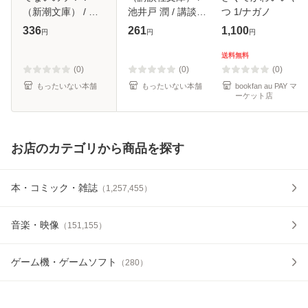
（新潮文庫） / 檀
池井戸 潤 / 講談社
つ 1/ナガノ
ふみ、 阿川 佐和子
[文庫]【メール便送
336
261
1,100
円
円
円
/ 新潮社 [文庫]【メ
料無料】
ール便送料無料】
送料無料
(0)
(0)
(0)
もったいない本舗
もったいない本舗
bookfan au PAY マ
ーケット店
お店のカテゴリから商品を探す
本・コミック・雑誌
（
1,257,455
）
音楽・映像
（
151,155
）
ゲーム機・ゲームソフト
（
280
）