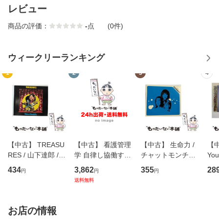
レビュー
商品の評価：
-
点
(0件)
ウィークリーランキング
1
2
3
4
【中古】 TREASU
【中古】 看護管理
【中古】 生命力 /
【中
RES / 山下達郎 /
学 自律し協働する
チャットモンチー /
You
イーストウエス
専門職の看護マネ
キューンレコード
のがか
434
3,862
355
28
円
円
円
ト・ジャパン [CD]
ジメントスキル 改
[CD]【メール便送
【
送料無料
【メール便送料無
訂第3版 (看護学テ
料無料】
料
料】
キストNiCE) / 手島
恵 藤本幸三 / 南江
お店の情報
堂 [単行