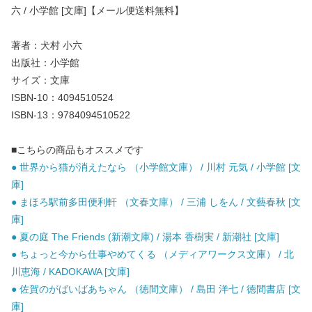
六 / 小学館 [文庫]【メール便送料無料】
著者：犬村 小六
出版社：小学館
サイズ：文庫
ISBN-10：4094510524
ISBN-13：9784094510522
■こちらの商品もオススメです
● 世界から猫が消えたなら （小学館文庫） / 川村 元気 / 小学館 [文
庫]
● まほろ駅前多田便利軒 （文春文庫） / 三浦 しをん / 文藝春秋 [文
庫]
● 夏の庭 The Friends (新潮文庫) / 湯本 香樹実 / 新潮社 [文庫]
● ちょっと今から仕事やめてくる （メディアワークス文庫） / 北
川恵海 / KADOKAWA [文庫]
● 佐賀のがばいばあちゃん （徳間文庫） / 島田 洋七 / 徳間書店 [文
庫]