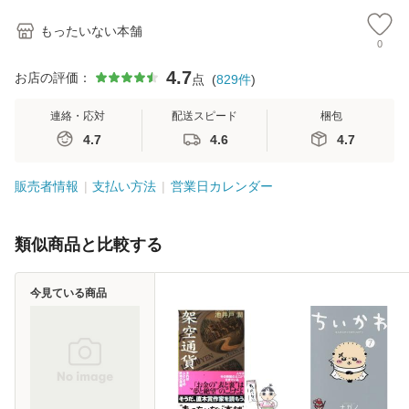
もったいない本舗
0
4.7
お店の評価：
点
(
829
件
)
連絡・応対
配送スピード
梱包
4.7
4.6
4.7
販売者情報
支払い方法
営業日カレンダー
類似商品と比較する
今見ている商品