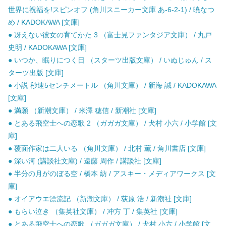
世界に祝福を!スピンオフ (角川スニーカー文庫 あ-6-2-1) / 暁なつ
め / KADOKAWA [文庫]
● 冴えない彼女の育てかた 3 （富士見ファンタジア文庫） / 丸戸
史明 / KADOKAWA [文庫]
● いつか、眠りにつく日 （スターツ出版文庫） / いぬじゅん / ス
ターツ出版 [文庫]
● 小説 秒速5センチメートル （角川文庫） / 新海 誠 / KADOKAWA
[文庫]
● 満願 （新潮文庫） / 米澤 穂信 / 新潮社 [文庫]
● とある飛空士への恋歌 2 （ガガガ文庫） / 犬村 小六 / 小学館 [文
庫]
● 覆面作家は二人いる （角川文庫） / 北村 薫 / 角川書店 [文庫]
● 深い河 (講談社文庫) / 遠藤 周作 / 講談社 [文庫]
● 半分の月がのぼる空 / 橋本 紡 / アスキー・メディアワークス [文
庫]
● オイアウエ漂流記 （新潮文庫） / 荻原 浩 / 新潮社 [文庫]
● もらい泣き （集英社文庫） / 冲方 丁 / 集英社 [文庫]
● とある飛空士への恋歌 （ガガガ文庫） / 犬村 小六 / 小学館 [文