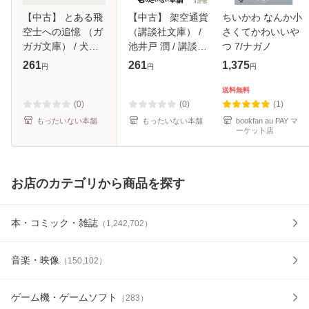
【中古】 とある飛
【中古】 架空通貨
ちいかわ なんか小
空士への追憶 （ガ
（講談社文庫） /
さくてかわいいや
ガガ文庫） / 犬村
池井戸 潤 / 講談社
つ 7/ナガノ
小六 / 小学館 [文
[文庫]【メール便送
261
261
1,375
円
円
円
庫]【メール便送料
料無料】
無料】
送料無料
(0)
(0)
(1)
もったいない本舗
もったいない本舗
bookfan au PAY マ
ーケット店
お店のカテゴリから商品を探す
本・コミック・雑誌
（
1,242,702
）
音楽・映像
（
150,102
）
ゲーム機・ゲームソフト
（
283
）