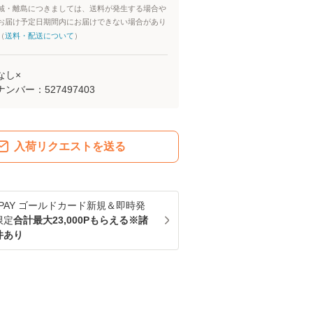
域・離島につきましては、送料が発生する場合や
お届け予定日期間内にお届けできない場合があり
（
送料・配送について
）
なし×
ナンバー：
527497403
入荷リクエストを送る
u PAY ゴールドカード新規＆即時発
限定
合計最大23,000Pもらえる※諸
件あり