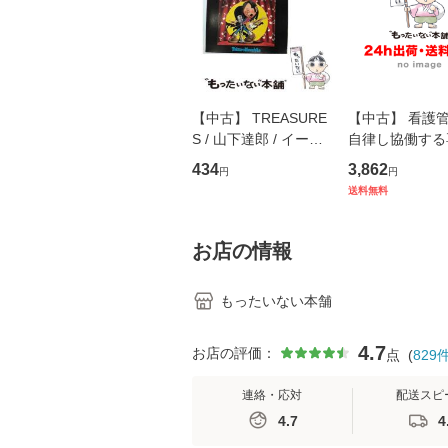
【中古】 TREASURE
【中古】 看護
S / 山下達郎 / イース
自律し協働する
トウエスト・ジャパン
の看護マネジメ
434
3,862
円
円
[CD]【メール便送料無
キル 改訂第3版 
送料無料
料】
学テキストNiCE)
島恵 藤本幸三 /
堂 [単行
お店の情報
もったいない本舗
4.7
お店の評価：
点
(
829
連絡・応対
配送スピ
4.7
4