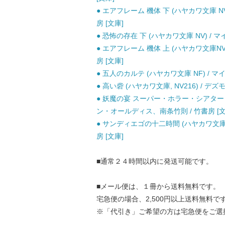
● エアフレーム 機体 下 (ハヤカワ文庫 N
房 [文庫]
● 恐怖の存在 下 (ハヤカワ文庫 NV) /
● エアフレーム 機体 上 (ハヤカワ文庫NV
房 [文庫]
● 五人のカルテ (ハヤカワ文庫 NF) / 
● 高い砦 (ハヤカワ文庫, NV216) / 
● 妖魔の宴 スーパー・ホラー・シアター 
ン・オールディス、南条竹則 / 竹書房 [文
● サンディエゴの十二時間 (ハヤカワ文庫 
房 [文庫]
■通常２４時間以内に発送可能です。
■メール便は、１冊から送料無料です。
宅急便の場合、2,500円以上送料無料で
※「代引き」ご希望の方は宅急便をご選