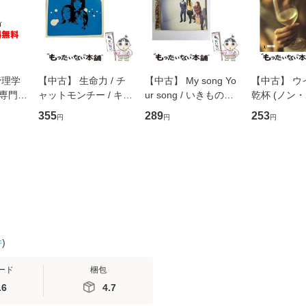
管理学
【中古】 生命力 / チ
【中古】 My song Yo
【中古】 ウ
専門職
ャットモンチー / キュ
ur song / いきものが
乾杯 (ノン
ントス
ーンレコード [CD]
かり / [CD]【メール便
ト) / 東野圭
355
289
253
円
円
円
(看護
【メール便送料無料】
送料無料】
社 [文庫]
 / 手
料無料】
 南江
件
)
ード
梱包
.6
4.7