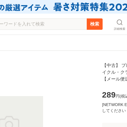
検索
詳細検索
【中古】 プレ
イクル・クラ
【メール便
289
円(
税
[NETWOR
してください