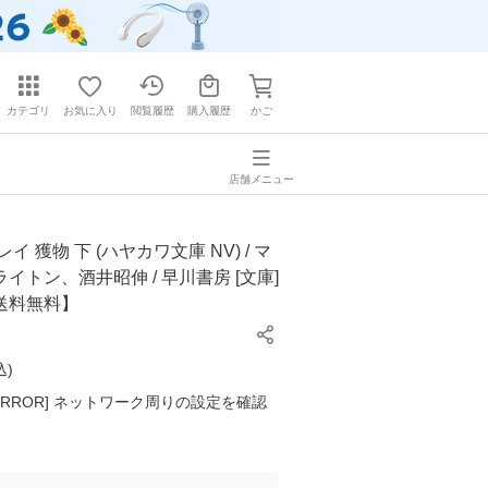
カテゴリ
お気に入り
閲覧履歴
購入履歴
かご
店舗メニュー
イ 獲物 下 (ハヤカワ文庫 NV) / マ
イトン、酒井昭伸 / 早川書房 [文庫]
送料無料】
込
)
K ERROR] ネットワーク周りの設定を確認