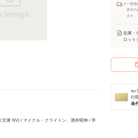
※一部地
表示の
ます。
在庫：
ロット
a
行
条
文庫 NV) / マイクル・クライトン、酒井昭伸 / 早