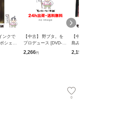
インクで
【中古】 野ブタ。を
【中古】 寒水魚 / 中
【中古】
・ポシェッ
プロデュース [DVD-B
島みゆき / [CD]【メー
カメムシ
吾 / 祥伝
OX] / バップ [DVD]
ル便送料無料】
語る / 
2,266
2,150
2,266
円
円
円
【メール便送
【メール便送料無料】
ワークい
会、吉田元重
夫 / 新評
【メール
0