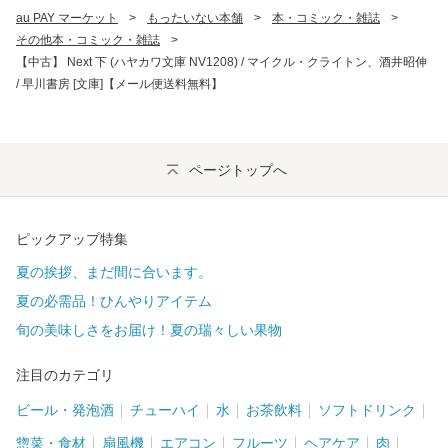
au PAY マーケット
>
もったいない本舗
>
本・コミック・雑誌
>
その他本・コミック・雑誌
>
【中古】 Next 下 (ハヤカワ文庫 NV1208) / マイクル・クライトン、酒井昭伸
/ 早川書房 [文庫]【メール便送料無料】
ページトップへ
ピックアップ特集
夏の挨拶、まだ間に合います。
夏の必需品！ひんやりアイテム
旬の美味しさをお届け！夏の瑞々しい果物
注目のカテゴリ
ビール・発泡酒
チューハイ
水
お茶飲料
ソフトドリンク
惣菜・食材
扇風機
エアコン
フルーツ
ヘアケア
肉