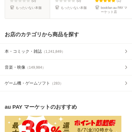
便送料無料】
(0)
(0)
(1)
もったいない本舗
もったいない本舗
bookfan au PAY マ
ーケット店
お店のカテゴリから商品を探す
本・コミック・雑誌
（
1,241,849
）
音楽・映像
（
149,984
）
ゲーム機・ゲームソフト
（
283
）
au PAY マーケット
のおすすめ