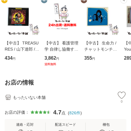
1
2
3
4
【中古】 TREASU
【中古】 看護管理
【中古】 生命力 /
【中
RES / 山下達郎 /
学 自律し協働する
チャットモンチー /
You
イーストウエス
専門職の看護マネ
キューンレコード
のがか
434
3,862
355
28
円
円
円
ト・ジャパン [CD]
ジメントスキル 改
[CD]【メール便送
【
送料無料
【メール便送料無
訂第3版 (看護学テ
料無料】
料
料】
キストNiCE) / 手島
恵 藤本幸三 / 南江
お店の情報
堂 [単行
もったいない本舗
0
4.7
お店の評価：
点
(
826
件
)
連絡・応対
配送スピード
梱包