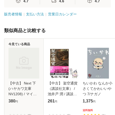
4.7
4.6
4.7
販売者情報
支払い方法
営業日カレンダー
類似商品と比較する
今見ている商品
【中古】 Next 下
【中古】 架空通貨
ちいかわ なんか小
(ハヤカワ文庫
（講談社文庫） /
さくてかわいいや
NV1208) / マイク
池井戸 潤 / 講談社
つ 7/ナガノ
ル・クライトン、
[文庫]【メール便送
380
261
1,375
円
円
円
酒井昭伸 / 早川書
料無料】
房 [文庫]【メール
送料無料