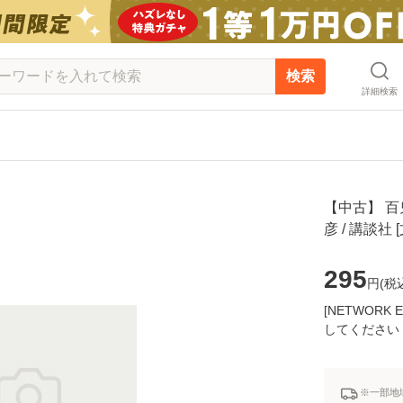
検索
詳細検索
【中古】 百
彦 / 講談
295
円(
税
[NETWOR
してください
※一部地