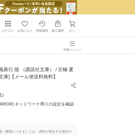
カテゴリ
お気に入り
閲覧履歴
購入履歴
かご
店舗メニュー
鬼夜行 陰 （講談社文庫） / 京極 夏
社 [文庫]【メール便送料無料】
込
)
K ERROR] ネットワーク周りの設定を確認
域・離島につきましては、送料が発生する場合や