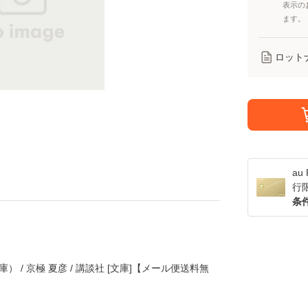
表示の
ます。
ロット
a
行
条
） / 京極 夏彦 / 講談社 [文庫]【メール便送料無