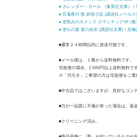
● カレンダー・ガール （集英社文庫） / 新
● 百鬼夜行 陰 妖怪小説 (講談社ノベルス) 
● 逆恨みのネメシス ロマンチックSF (集英社文庫
● 塗仏の宴 宴の始末 (講談社文庫) / 京極夏
■通常２４時間以内に発送可能です。
■メール便は、１冊から送料無料です。
宅急便の場合、2,500円以上送料無料で
※「代引き」ご希望の方は宅急便をご選
■中古品ではございますが、良好なコン
■万が一品質に不備が有った場合は、返
■クリーニング済み。
■商品画像に「帯」が付いているものが