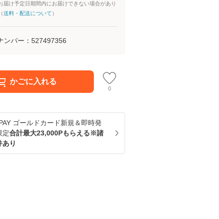
お届け予定日期間内にお届けできない場合があり
（
送料・配送について
）
ナンバー：
527497356
かごに入れる
0
u PAY ゴールドカード新規＆即時発
限定
合計最大23,000Pもらえる※諸
件あり