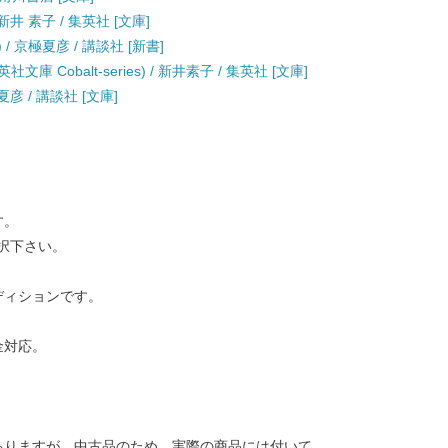
井 素子 / 集英社 [文庫]
/ 京極夏彦 / 講談社 [新書]
 Cobalt-series) / 新井素子 / 集英社 [文庫]
彦 / 講談社 [文庫]
す。
択下さい。
ディションです。
金対応。
ありますが、中古品のため、実際の商品には付いて