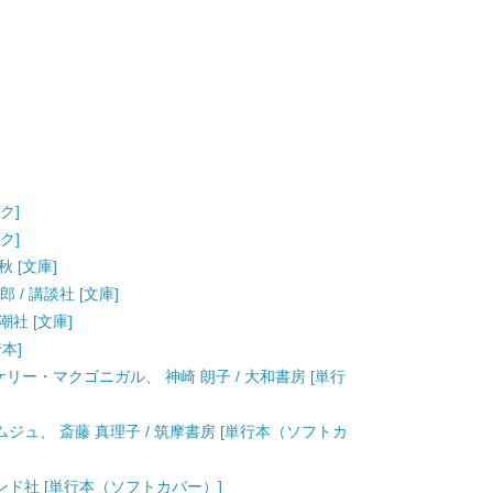
ク]
ク]
秋 [文庫]
 / 講談社 [文庫]
潮社 [文庫]
行本]
リー・マクゴニガル、 神崎 朗子 / 大和書房 [単行
ムジュ、 斎藤 真理子 / 筑摩書房 [単行本（ソフトカ
ヤモンド社 [単行本（ソフトカバー）]