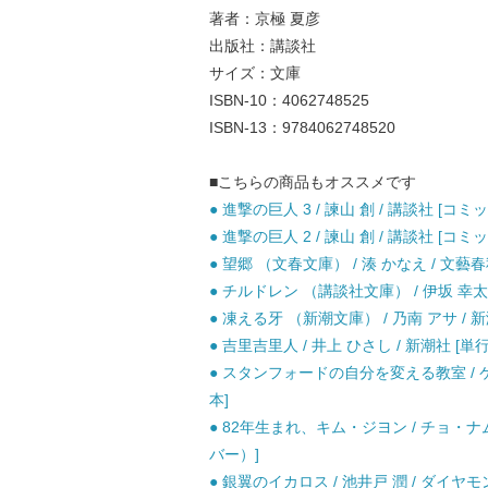
著者：京極 夏彦
出版社：講談社
サイズ：文庫
ISBN-10：4062748525
ISBN-13：9784062748520
■こちらの商品もオススメです
● 進撃の巨人 3 / 諫山 創 / 講談社 [コミッ
● 進撃の巨人 2 / 諫山 創 / 講談社 [コミッ
● 望郷 （文春文庫） / 湊 かなえ / 文藝春
● チルドレン （講談社文庫） / 伊坂 幸太郎
● 凍える牙 （新潮文庫） / 乃南 アサ / 新
● 吉里吉里人 / 井上 ひさし / 新潮社 [単
● スタンフォードの自分を変える教室 / ケ
本]
● 82年生まれ、キム・ジヨン / チョ・ナ
バー）]
● 銀翼のイカロス / 池井戸 潤 / ダイ