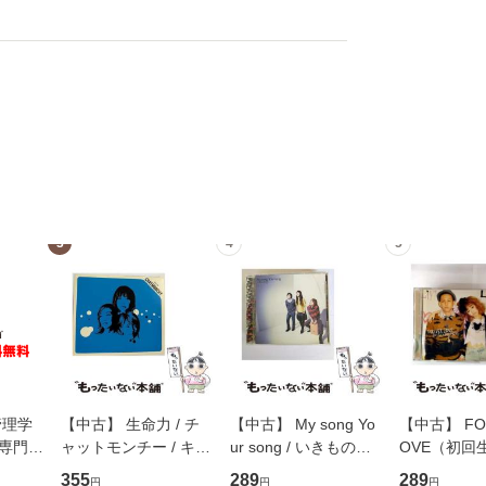
3
4
5
管理学
【中古】 生命力 / チ
【中古】 My song Yo
【中古】 FOR
専門職
ャットモンチー / キュ
ur song / いきものが
OVE（初回
ントス
ーンレコード [CD]
かり / [CD]【メール便
盤） / 清水
355
289
289
円
円
円