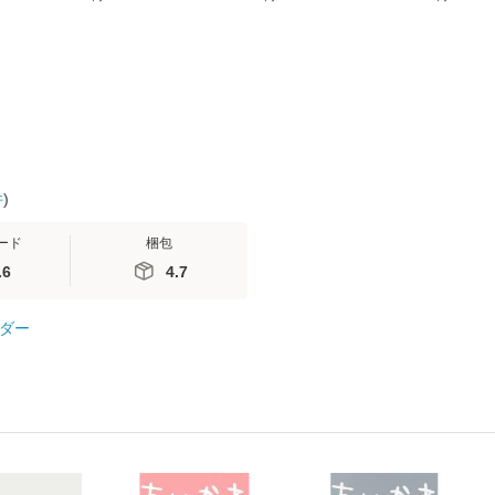
(看護
【メール便送料無料】
送料無料】
ミリヤ / [CD]【メール
 / 手
便送料無料
 南江
件
)
ード
梱包
.6
4.7
ダー