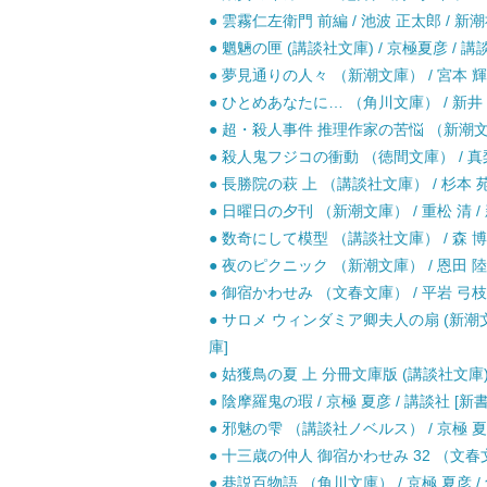
● 雲霧仁左衛門 前編 / 池波 正太郎 / 新潮
● 魍魎の匣 (講談社文庫) / 京極夏彦 / 講談
● 夢見通りの人々 （新潮文庫） / 宮本 輝 
● ひとめあなたに… （角川文庫） / 新井 素
● 超・殺人事件 推理作家の苦悩 （新潮文庫）
● 殺人鬼フジコの衝動 （徳間文庫） / 真梨
● 長勝院の萩 上 （講談社文庫） / 杉本 
● 日曜日の夕刊 （新潮文庫） / 重松 清 / 
● 数奇にして模型 （講談社文庫） / 森 博嗣
● 夜のピクニック （新潮文庫） / 恩田 陸 
● 御宿かわせみ （文春文庫） / 平岩 弓枝 
● サロメ ウィンダミア卿夫人の扇 (新潮文庫
庫]
● 姑獲鳥の夏 上 分冊文庫版 (講談社文庫) 
● 陰摩羅鬼の瑕 / 京極 夏彦 / 講談社 [新書
● 邪魅の雫 （講談社ノベルス） / 京極 夏彦
● 十三歳の仲人 御宿かわせみ 32 （文春文庫
● 巷説百物語 （角川文庫） / 京極 夏彦 /