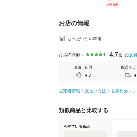
[CD]【メール便送料無
キル 改訂第3版 
送料無料
料】
学テキストNiCE)
島恵 藤本幸三 /
堂 [単行
お店の情報
もったいない本舗
4.7
お店の評価：
点
(
826
連絡・応対
配送スピ
4.7
4
販売者情報
支払い方法
営業日カレン
類似商品と比較する
今見ている商品