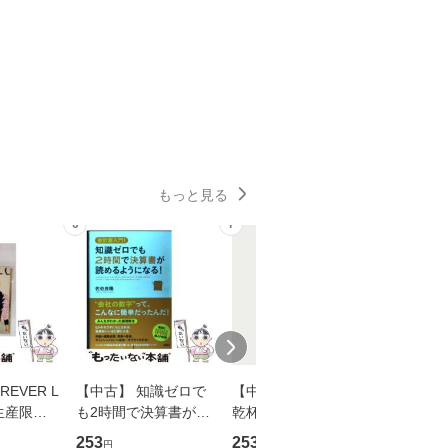
もっと見る
6
7
8
EVER L
【中古】 知識ゼロで
【中古】 ウインクで
【中古】
生産限定
も2時間で決算書が読
乾杯 (ノン・ポシェッ
春文庫） /
翔太×加藤
めるようになる！ 会
ト) / 東野圭吾 / 祥伝
文藝春秋 
253
253
262
円
円
円