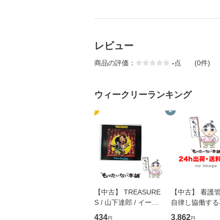
レビュー
商品の評価：
-
点
(0件)
ウィークリーランキング
1
2
【中古】 TREASURE
【中古】 看護
S / 山下達郎 / イース
自律し協働する
トウエスト・ジャパン
の看護マネジメ
434
3,862
円
円