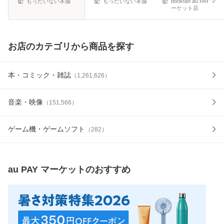
もったいない本舗
もったいない本舗
bookfan au PAY マ
ーケット店
お店のカテゴリから商品を探す
本・コミック・雑誌
（
1,261,626
）
音楽・映像
（
151,566
）
ゲーム機・ゲームソフト
（
282
）
au PAY マーケット
のおすすめ