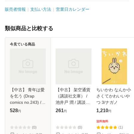
販売者情報
支払い方法
営業日カレンダー
類似商品と比較する
今見ている商品
【中古】 青年は愛
【中古】 架空通貨
ちいかわ なんか小
を乞う (Drap
（講談社文庫） /
さくてかわいいや
comics no.243) /
池井戸 潤 / 講談社
つ 3/ナガノ
日野ガラス / コア
[文庫]【メール便送
528
261
1,210
円
円
円
マガジン [コミッ
料無料】
ク]【メール便送料
送料無料
無料】
(0)
(0)
(1)