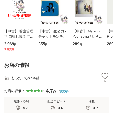
【中古】 看護管理
【中古】 生命力 /
【中古】 My song
【中
学 自律し協働する
チャットモンチー /
Your song / いきも
R 
専門職の看護マネ
キューンレコード
のがかり / [CD]
産限
3,969
355
289
28
円
円
円
ジメントスキル 改
[CD]【メール便送
【メール便送料無
翔太
送料無料
訂第3版 (看護学テ
料無料】
料】
[C
キストNiCE) / 手島
料
恵 藤本幸三 / 南江
お店の情報
堂 [単行
もったいない本舗
0
4.7
お店の評価：
点
(
830
件
)
連絡・応対
配送スピード
梱包
4.7
4.6
4.7