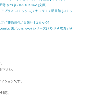
 かづき / KADOKAWA [文庫]
プラス コミックス) / ヤマヲミ / 新書館 [コミッ
 / 藤原規代 / 白泉社 [コミック]
cs BL (boys love) シリーズ) / やさき衣真 / 秋
す。
択下さい。
ディションです。
金対応。