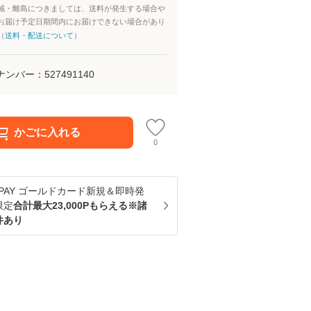
域・離島につきましては、送料が発生する場合や
お届け予定日期間内にお届けできない場合があり
（
送料・配送について
）
ナンバー：
527491140
かごに入れる
0
u PAY ゴールドカード新規＆即時発
限定
合計最大23,000Pもらえる※諸
件あり