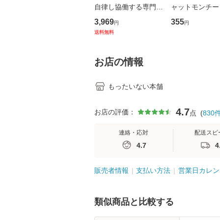
自律し協働する専門職
ャットモンチー 
の看護マネジメントス
ーンレコード [C
3,969
355
円
円
キル 改訂第3版 (看護
【メール便送料
送料無料
学テキストNiCE) / 手
島恵 藤本幸三 / 南江
堂 [単行
お店の情報
もったいない本舗
4.7
お店の評価：
点
(
830
連絡・応対
配送スピ
4.7
4
販売者情報
支払い方法
営業日カレン
類似商品と比較する