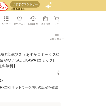
カテゴリ
お気に入り
閲覧履歴
購入履歴
かご
店舗メニュー
結び恋結び 2 （あすかコミックスC
桜城 やや / KADOKAWA [コミック]
送料無料】
込
)
K ERROR] ネットワーク周りの設定を確認