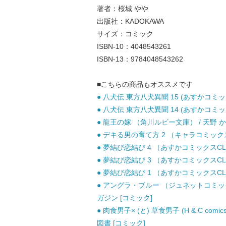
著者：桜城 やや
出版社：KADOKAWA
サイズ：コミック
ISBN-10：4048543261
ISBN-13：9784048543262
■こちらの商品もオススメです
● 八犬伝 東方八犬異聞 15 (あすかコミックス
● 八犬伝 東方八犬異聞 14 (あすかコミックス
● 龍王の嫁 （角川ルビー文庫） / 天野 かづき
● デキる男の育て方 2 （キャラコミックス）
● 夢結び恋結び 4 （あすかコミックスCL−DX
● 夢結び恋結び 3 （あすかコミックスCL−DX
● 夢結び恋結び 1 （あすかコミックスCL−DX
● アングラ・ブルー （ジュネットコミック
ガジン [コミック]
● 肉食男子× (と) 草食男子 (H & C comics. 
図書 [コミック]