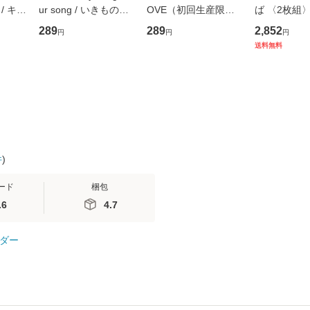
/ キュ
ur song / いきものが
OVE（初回生産限定
ば 〈2枚組〉 [
D]
かり / [CD]【メール便
盤） / 清水翔太×加藤
ブエナ・ビ
289
289
2,852
円
円
円
無料】
送料無料】
ミリヤ / [CD]【メール
ム・エンタ
送料無料
便送料無料】
ト [DVD]
料無料】
件
)
ード
梱包
.6
4.7
ダー