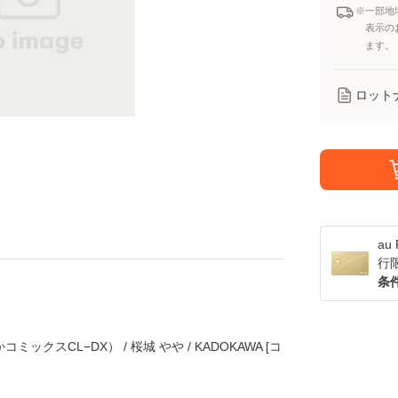
※一部地
表示の
ます。
ロット
a
行
条
ックスCL−DX） / 桜城 やや / KADOKAWA [コ