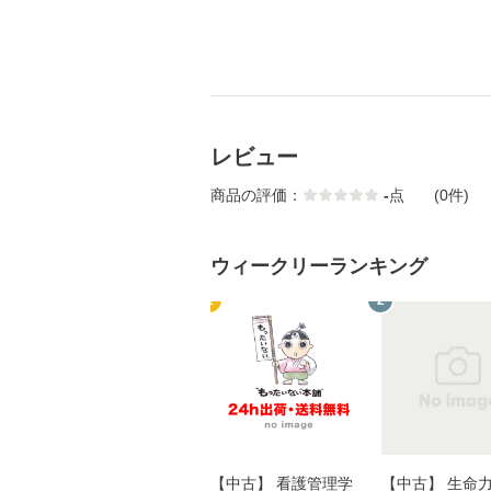
レビュー
商品の評価：
-
点
(0件)
ウィークリーランキング
1
2
【中古】 看護管理学
【中古】 生命力 