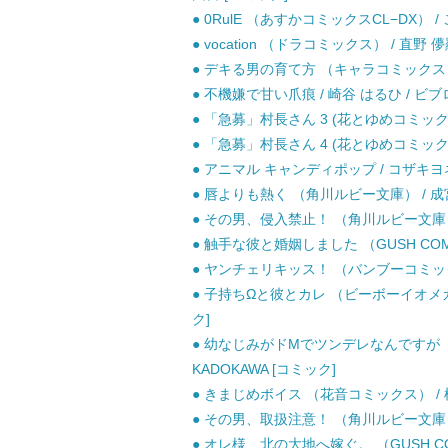
● 0RulE （あすかコミックスCL−DX） / 
● vocation （ドラコミックス） / 直野 
● デキる男の育て方 （キャラコミックス） /
● 不機嫌で甘い爪痕 / 崎谷 はるひ / ビブ
● 「急募」村長さん 3 (花とゆめコミックス)
● 「急募」村長さん 4 (花とゆめコミックス)
● アニマル キャンディポップ / コザキヨネ
● 唇よりも熱く （角川ルビー文庫） / 成宮 ゆ
● その男、侵入禁止！ （角川ルビー文庫） / 
● 触手な彼と婚姻しました （GUSH COMI
● ヤンチェリキッス！ （バンブーコミックス 
● 子持ちΩと彼とカレ （ビーボーイオメガ
ク]
● 幼なじみがドMでツンデレなんですが （B’s
KADOKAWA [コミック]
● きまじめボイス （花音コミックス） / 桜
● その男、取扱注意！ （角川ルビー文庫） / 
● オレ様、北の大地へ嫁ぐ。 （GUSH COM