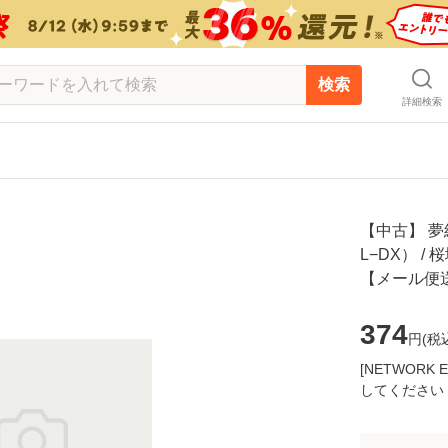
検索
詳細検索
【中古】 夢
L−DX） / 
【メール便
374
円(
税
[NETWOR
してください