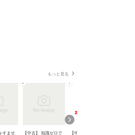
もっと見る
6
7
8
をすませ
【中古】 知識ゼロで
【中古】 野ブタ。を
【中古】 