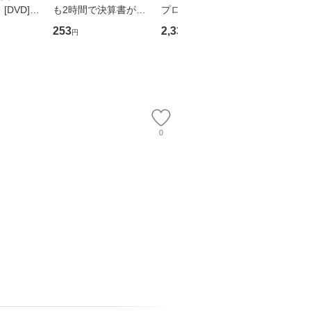
DVD] /
も2時間で決算書が読
プロデュース [DVD-B
島みゆき / [CD]【
スタ・ホー
めるようになる！ 会
OX] / バップ [DVD]
ル便送料
253
2,335
2,150
円
円
円
ーテイメン
計超入門！ / 佐伯 良
【メール便送料無料】
【メール便送
隆 / 高橋書店 [単行本
（ソフトカバー）]
【メール便送
0