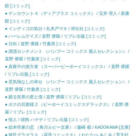
館 [コミック]
● テンカウント 4 （ディアプラス コミックス） / 宝井 理人 / 新書
館 [コミック]
● インディゴの気分 / 丸木戸マキ / 祥伝社 [コミック]
● ハーレムデイズ / 直野 儚羅 / リブレ出版 [コミック]
● 日向 / 直野 儚羅 / 竹書房 [コミック]
● 誘惑センチメント （バンブー コミックス 麗人セレクション） /
直野 儚羅 / 竹書房 [コミック]
● 真夜中の彼方者 （スーパービーボーイコミックス） / 直野 儚羅
/ リブレ出版 [コミック]
● 意気地なしの幸せ （バンブー コミックス 麗人セレクション） /
直野 儚羅 / 竹書房 [コミック]
● 廻る世界の君と僕 / 直野 儚羅 / リブレ [コミック]
● ボクの旦那様 2 （ビーボーイコミックスデラックス） / 直野 儚
羅 / リブレ [コミック]
● 情人 / 琥狗 ハヤテ / リブレ出版 [コミック]
● 絵本作家の恋 （角川ルビー文庫） / 藤崎 都 / KADOKAWA [文庫]
● 彼氏グラマラス （花音コミックス） / わたなべ あじあ / 芳文社