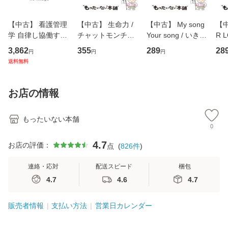
【中古】 看護管理
【中古】 生命力 /
【中古】 My song
【中
学 自律し協働する
チャットモンチー /
Your song / いきも
R 
専門職の看護マネ
キューンレコード
のがかり / [CD]
産限
3,862
355
289
28
円
円
円
ジメントスキル 改
[CD]【メール便送
【メール便送料無
翔太
送料無料
訂第3版 (看護学テ
料無料】
料】
[C
キストNiCE) / 手島
料
恵 藤本幸三 / 南江
お店の情報
堂 [単行
もったいない本舗
0
4.7
お店の評価：
点
(
826
件
)
連絡・応対
配送スピード
梱包
4.7
4.6
4.7
販売者情報
支払い方法
営業日カレンダー