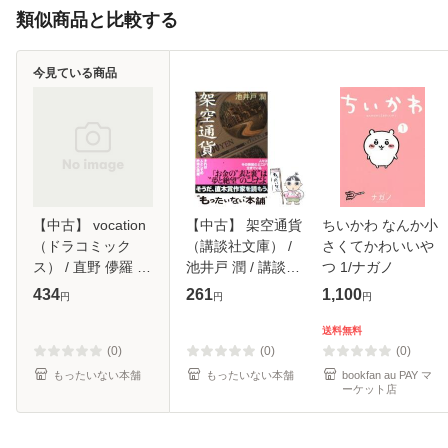
類似商品と比較する
今見ている商品
【中古】 vocation
【中古】 架空通貨
ちいかわ なんか小
（ドラコミック
（講談社文庫） /
さくてかわいいや
ス） / 直野 儚羅 /
池井戸 潤 / 講談社
つ 1/ナガノ
コアマガジン [コミ
[文庫]【メール便送
434
261
1,100
円
円
円
ック]【メール便送
料無料】
料無料】
送料無料
(0)
(0)
(0)
もったいない本舗
もったいない本舗
bookfan au PAY マ
ーケット店