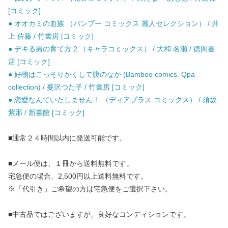
[コミック]
● オオカミの血族 （バンブー コミックス 麗人セレクション） / 井
上 佐藤 / 竹書房 [コミック]
● デキる男の育て方 2 （キャラコミックス） / 大和 名瀬 / 徳間書
店 [コミック]
● 好物はこっそりかくして腹のなか (Bamboo comics. Qpa
collection) / 蔓沢つた子 / 竹書房 [コミック]
● 恋愛なんていたしません！ （ディアプラス コミックス） / 須坂
紫那 / 新書館 [コミック]
■通常２４時間以内に発送可能です。
■メール便は、１冊から送料無料です。
宅急便の場合、2,500円以上送料無料です。
※「代引き」ご希望の方は宅急便をご選択下さい。
■中古品ではございますが、良好なコンディションです。