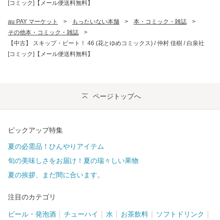
[コミック]【メール便送料無料】
au PAY マーケット
>
もったいない本舗
>
本・コミック・雑誌
>
その他本・コミック・雑誌
>
【中古】 スキップ・ビート！ 46 (花とゆめコミックス) / 仲村 佳樹 / 白泉社
[コミック]【メール便送料無料】
ページトップへ
ピックアップ特集
夏の必需品！ひんやりアイテム
旬の美味しさをお届け！夏の瑞々しい果物
夏の挨拶、まだ間に合います。
注目のカテゴリ
ビール・発泡酒
チューハイ
水
お茶飲料
ソフトドリンク