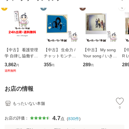
1
2
3
4
【中古】 看護管理
【中古】 生命力 /
【中古】 My song
【中
学 自律し協働する
チャットモンチー /
Your song / いきも
R 
専門職の看護マネ
キューンレコード
のがかり / [CD]
産限
3,862
355
289
28
円
円
円
ジメントスキル 改
[CD]【メール便送
【メール便送料無
翔太
送料無料
訂第3版 (看護学テ
料無料】
料】
[C
キストNiCE) / 手島
料
恵 藤本幸三 / 南江
お店の情報
堂 [単行
もったいない本舗
0
4.7
お店の評価：
点
(
830
件
)