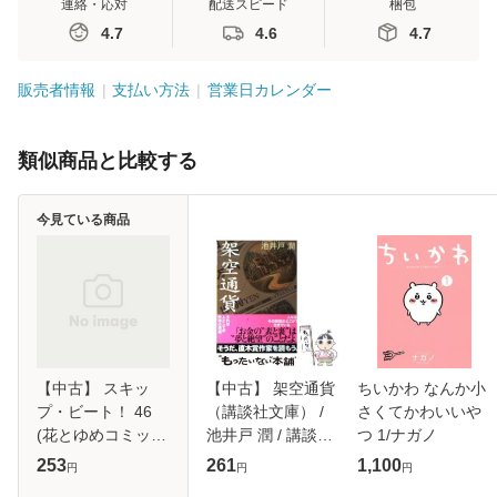
連絡・応対
配送スピード
梱包
4.7
4.6
4.7
販売者情報
支払い方法
営業日カレンダー
類似商品と比較する
今見ている商品
【中古】 スキッ
【中古】 架空通貨
ちいかわ なんか小
プ・ビート！ 46
（講談社文庫） /
さくてかわいいや
(花とゆめコミック
池井戸 潤 / 講談社
つ 1/ナガノ
ス) / 仲村 佳樹 / 白
[文庫]【メール便送
253
261
1,100
円
円
円
泉社 [コミック]
料無料】