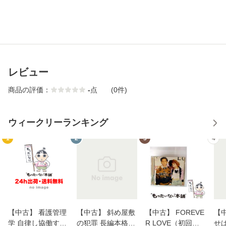
レビュー
商品の評価：
-
点
(0件)
ウィークリーランキング
1
2
3
4
【中古】 看護管理
【中古】 斜め屋敷
【中古】 FOREVE
【
学 自律し協働する
の犯罪 長編本格推
R LOVE（初回生
せば