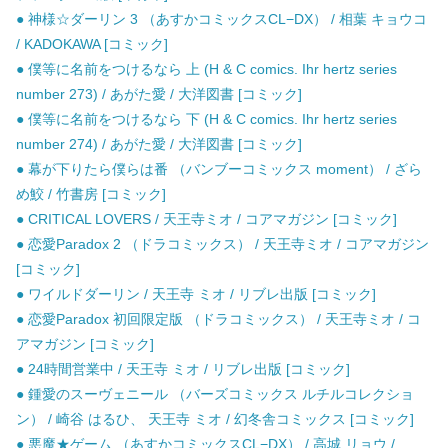
● 神様☆ダーリン 3 （あすかコミックスCL−DX） / 相葉 キョウコ
/ KADOKAWA [コミック]
● 僕等に名前をつけるなら 上 (H & C comics. Ihr hertz series
number 273) / あがた愛 / 大洋図書 [コミック]
● 僕等に名前をつけるなら 下 (H & C comics. Ihr hertz series
number 274) / あがた愛 / 大洋図書 [コミック]
● 幕が下りたら僕らは番 （バンブーコミックス moment） / ざら
め鮫 / 竹書房 [コミック]
● CRITICAL LOVERS / 天王寺ミオ / コアマガジン [コミック]
● 恋愛Paradox 2 （ドラコミックス） / 天王寺ミオ / コアマガジン
[コミック]
● ワイルドダーリン / 天王寺 ミオ / リブレ出版 [コミック]
● 恋愛Paradox 初回限定版 （ドラコミックス） / 天王寺ミオ / コ
アマガジン [コミック]
● 24時間営業中 / 天王寺 ミオ / リブレ出版 [コミック]
● 鍾愛のスーヴェニール （バーズコミックス ルチルコレクショ
ン） / 崎谷 はるひ、 天王寺 ミオ / 幻冬舎コミックス [コミック]
● 悪魔★ゲーム （あすかコミックスCL−DX） / 高城 リョウ /