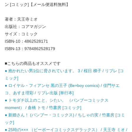
ン [コミック]【メール便送料無料】
著者：天王寺ミオ
出版社：コアマガジン
サイズ：コミック
ISBN-10：4862528171
ISBN-13：9784862528179
■こちらの商品もオススメです
● 抱かれたい男1位に脅されています。 3 / 桜日 梯子 / リブレ [コ
ミック]
● ロイヤル・フィアンセ 黒の王子 (Be×boy comics) / 佳門サエ
コ、あすま理彩 / リブレ出版 [単行本]
● トモダチ以上のこと、シたい。 （バンブーコミックス
moment） / 倉橋 トモ / 竹書房 [コミック]
● 新婚さん！ (バンブー・コミックス) / ちしゃの実 / 竹書房 [コミ
ック]
● 25時の××× （ビーボーイコミックスデラックス） / 天王寺 ミオ /