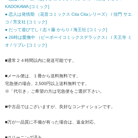
KADOKAWA [コミック]
● 恋人は発情期 （花音コミックス Cita Citaシリーズ） / 佳門 サエ
コ / 芳文社 [コミック]
● だって遊びでし / 志々藤 からり / 海王社 [コミック]
● 26時は愛撫中 （ビーボーイコミックスデラックス） / 天王寺 ミ
オ / リブレ [コミック]
■通常２４時間以内に発送可能です。
■メール便は、１冊から送料無料です。
宅急便の場合、2,500円以上送料無料です。
※「代引き」ご希望の方は宅急便をご選択下さい。
■中古品ではございますが、良好なコンディションです。
■万が一品質に不備が有った場合は、返金対応。
■クリーニング済み。