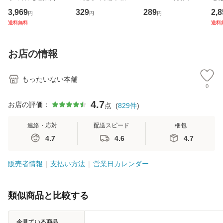
専門職の看護マネ
理小説 (光文社文
産限定盤） / 清水
VD
3,969
329
289
2,8
円
円
円
ジメントスキル 改
庫) / 島田荘司 / 光
翔太×加藤ミリヤ /
タ
送料無料
送料
訂第3版 (看護学テ
文社 [文庫]【メー
[CD]【メール便送
ター
キストNiCE) / 手島
ル便送料無料】
料無料】
VD
恵 藤本幸三 / 南江
料
お店の情報
堂 [単行
もったいない本舗
0
4.7
お店の評価：
点
(
829
件
)
連絡・応対
配送スピード
梱包
4.7
4.6
4.7
販売者情報
支払い方法
営業日カレンダー
類似商品と比較する
今見ている商品