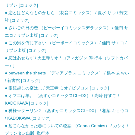
リブレ [コミック]
● 恋とはどんなものかしら （花音コミックス） / 夏水 りつ / 芳文
社 [コミック]
● さいごの日の恋 （ビーボーイコミックスデラックス） / 佳門 サ
エコ / リブレ出版 [コミック]
● この男を俺に下さい （ビーボーイコミックス） / 佳門 サエコ /
リブレ出版 [コミック]
● 恋はあせらず / 天王寺ミオ / コアマガジン [単行本（ソフトカバ
ー）]
● between the sheets （ディアプラス コミックス） / 橋本 あおい
/ 新書館 [コミック]
● 眼鏡越しの空は… / 天王寺 ミオ / ビブロス [コミック]
● オマエは羊。 （あすかコミックスCL−DX） / 高崎 ぼすこ /
KADOKAWA [コミック]
● 神様☆ダーリン 2 （あすかコミックスCL−DX） / 相葉 キョウコ
/ KADOKAWA [コミック]
● 起こらなかった恋についての物語 （Canna Comics） / カシオ /
プランタン出版 [単行本]