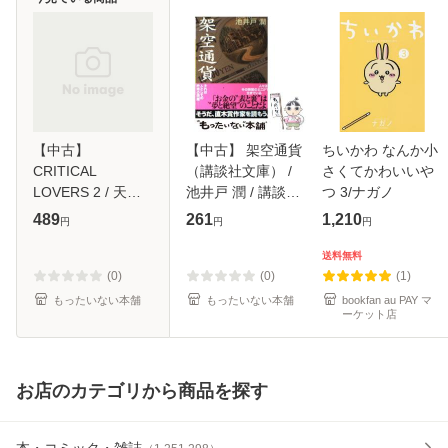
【中古】
【中古】 架空通貨
ちいかわ なんか小
CRITICAL
（講談社文庫） /
さくてかわいいや
LOVERS 2 / 天王
池井戸 潤 / 講談社
つ 3/ナガノ
寺ミオ / コアマガ
[文庫]【メール便送
489
261
1,210
円
円
円
ジン [コミック]
料無料】
【メール便送料無
送料無料
料】
(0)
(0)
(1)
もったいない本舗
もったいない本舗
bookfan au PAY マ
ーケット店
お店のカテゴリから商品を探す
本・コミック・雑誌