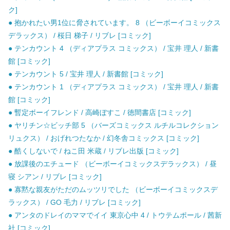
ク]
● 抱かれたい男1位に脅されています。 8 （ビーボーイコミックス
デラックス） / 桜日 梯子 / リブレ [コミック]
● テンカウント 4 （ディアプラス コミックス） / 宝井 理人 / 新書
館 [コミック]
● テンカウント 5 / 宝井 理人 / 新書館 [コミック]
● テンカウント 1 （ディアプラス コミックス） / 宝井 理人 / 新書
館 [コミック]
● 暫定ボーイフレンド / 高崎ぼすこ / 徳間書店 [コミック]
● ヤリチン☆ビッチ部 5 （バーズコミックス ルチルコレクション
リュクス） / おげれつたなか / 幻冬舎コミックス [コミック]
● 酷くしないで / ねこ田 米蔵 / リブレ出版 [コミック]
● 放課後のエチュード （ビーボーイコミックスデラックス） / 昼
寝 シアン / リブレ [コミック]
● 寡黙な親友がただのムッツリでした （ビーボーイコミックスデ
ラックス） / GO 毛力 / リブレ [コミック]
● アンタのドレイのママでイイ 東京心中 4 / トウテムポール / 茜新
社 [コミック]