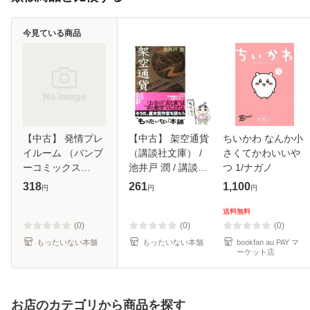
今見ている商品
【中古】 発情プレ
【中古】 架空通貨
ちいかわ なんか小
イルーム （バンブ
（講談社文庫） /
さくてかわいいや
ーコミックス
池井戸 潤 / 講談社
つ 1/ナガノ
moment） / 白松 /
[文庫]【メール便送
318
261
1,100
円
円
円
竹書房 [コミック]
料無料】
【メール便送料無
送料無料
料】
(0)
(0)
(0)
もったいない本舗
もったいない本舗
bookfan au PAY マ
ーケット店
お店のカテゴリから商品を探す