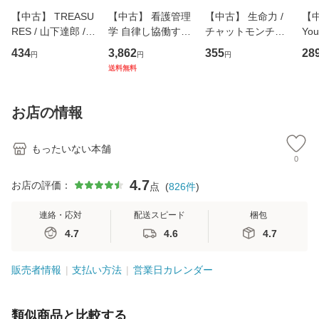
【中古】 TREASU
【中古】 看護管理
【中古】 生命力 /
【中
RES / 山下達郎 /
学 自律し協働する
チャットモンチー /
You
イーストウエス
専門職の看護マネ
キューンレコード
のがか
434
3,862
355
28
円
円
円
ト・ジャパン [CD]
ジメントスキル 改
[CD]【メール便送
【
送料無料
【メール便送料無
訂第3版 (看護学テ
料無料】
料
料】
キストNiCE) / 手島
恵 藤本幸三 / 南江
お店の情報
堂 [単行
もったいない本舗
0
4.7
お店の評価：
点
(
826
件
)
連絡・応対
配送スピード
梱包
4.7
4.6
4.7
販売者情報
支払い方法
営業日カレンダー
類似商品と比較する