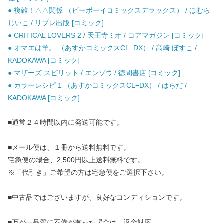
● 複雑！△△関係 （ビーボーイコミックスデラックス） / ほむら
じいこ / リブレ出版 [コミック]
● CRITICAL LOVERS 2 / 天王寺ミオ / コアマガジン [コミック]
● オマエは羊。 （あすかコミックスCL−DX） / 高崎 ぼすこ /
KADOKAWA [コミック]
● マザーズ スピリット / エンゾウ / 徳間書店 [コミック]
● カラーレシピ 1 （あすかコミックスCL−DX） / はらだ /
KADOKAWA [コミック]
■通常２４時間以内に発送可能です。
■メール便は、１冊から送料無料です。
宅急便の場合、2,500円以上送料無料です。
※「代引き」ご希望の方は宅急便をご選択下さい。
■中古品ではございますが、良好なコンディションです。
■万が一品質に不備が有った場合は、返金対応。