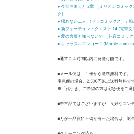
● 今宵おまえと 2章 （ミリオンコミックス 
ク]
● 帰れない二人 （ドラコミックス） / 嶋二
● 新フォーチュン・クエスト 14 (電撃文庫 
● 愛の言葉も知らないで （花音コミックス） 
● キャッスルマンゴー 1 (Marble comi
■通常２４時間以内に発送可能です。
■メール便は、１冊から送料無料です。
宅急便の場合、2,500円以上送料無料で
※「代引き」ご希望の方は宅急便をご選
■中古品ではございますが、良好なコン
■万が一品質に不備が有った場合は、返
■クリーニング済み。