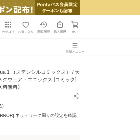
カテゴリ
お気に入り
閲覧履歴
購入履歴
かご
店舗メニュー
ua 1 （ステンシルコミックス） / 天
/ スクウェア・エニックス [コミック]
送料無料】
込
)
K ERROR] ネットワーク周りの設定を確認