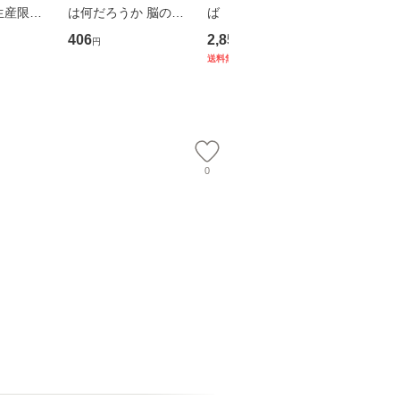
生産限定
は何だろうか 脳の来
ば 〈2枚組〉 [DVD] /
も2時間
翔太×加藤
歴、知覚の錯誤 （講
ブエナ・ビスタ・ホー
めるよう
406
2,852
253
円
円
円
談社現代新書） / 下条
ム・エンターテイメン
計超入門！
送料無料
】
信輔 / 講談社 [新書]
ト [DVD]【メール便送
隆 / 高
【メール便送料無料】
料無料】
（ソフト
【メール
0