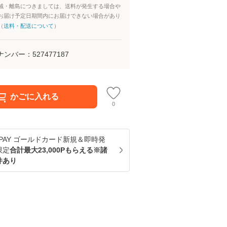
域・離島につきましては、送料が発生する場合や
お届け予定日期間内にお届けできない場合があり
（
送料・配送について
）
ナンバー：
527477187
かごに入れる
0
u PAY ゴールドカード新規＆即時発
限定
合計最大23,000Pもらえる※諸
件あり