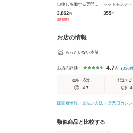
自律し協働する専門職
ャットモンチー 
の看護マネジメントス
ーンレコード [C
3,862
355
円
円
キル 改訂第3版 (看護
【メール便送料
送料無料
学テキストNiCE) / 手
島恵 藤本幸三 / 南江
堂 [単行
お店の情報
もったいない本舗
4.7
お店の評価：
点
(
830
連絡・応対
配送スピ
4.7
4
販売者情報
支払い方法
営業日カレン
類似商品と比較する