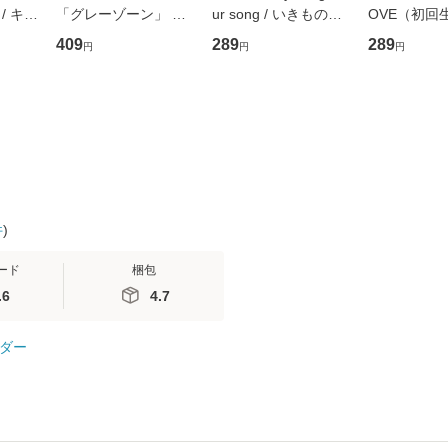
/ キュ
「グレーゾーン」 そ
ur song / いきものが
OVE（初回
D]
の正しい理解と克服法
かり / [CD]【メール便
盤） / 清水
409
289
289
円
円
円
無料】
(SB新書 572) / 岡田尊
送料無料】
ミリヤ / [CD]【メール
司 / ＳＢクリエイティ
便送料無料
ブ [新書]【メール便送
料無料】
件
)
ード
梱包
.6
4.7
ダー