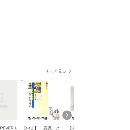
もっと見る
6
7
8
EVER L
【中古】 「意識」と
【中古】 耳をすませ
【中古】