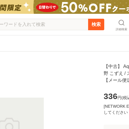
検索
詳細検索
【中古】 Aq
野 こずえ 
【メール便
336
円(
税
[NETWOR
してください