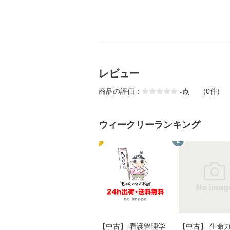
レビュー
商品の評価：
-
点
(0件)
ウィークリーランキング
1
2
【中古】 看護管理学
【中古】 生命力 