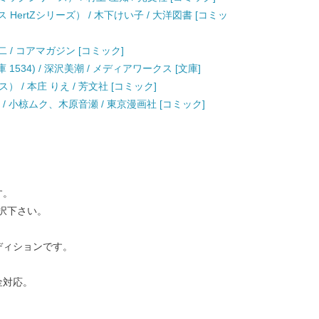
HertZシリーズ） / 木下けい子 / 大洋図書 [コミッ
 / コアマガジン [コミック]
1534) / 深沢美潮 / メディアワークス [文庫]
/ 本庄 りえ / 芳文社 [コミック]
cs) / 小椋ムク、木原音瀬 / 東京漫画社 [コミック]
す。
択下さい。
ディションです。
金対応。