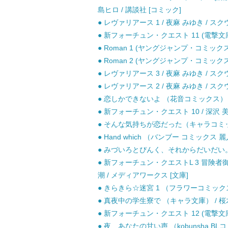
島ヒロ / 講談社 [コミック]
● レヴァリアース 1 / 夜麻 みゆき / 
● 新フォーチュン・クエスト 11 (電撃文庫 
● Roman 1 (ヤングジャンプ・コミックス
● Roman 2 (ヤングジャンプ・コミックス
● レヴァリアース 3 / 夜麻 みゆき / 
● レヴァリアース 2 / 夜麻 みゆき / 
● 恋しかできないよ （花音コミックス） / 
● 新フォーチュン・クエスト 10 / 深沢 美潮 
● そんな気持ちが恋だった（キャラコミックス
● Hand which （バンブー コミックス 
● みづいろとぴんく、それからだいだい。 /
● 新フォーチュン・クエストL 3 冒険者御
潮 / メディアワークス [文庫]
● きらきら☆迷宮 1 （フラワーコミックス）
● 真夜中の学生寮で （キャラ文庫） / 桜木
● 新フォーチュン・クエスト 12 (電撃文庫 
● 夜、あなたの甘い声 （kobunsha BL