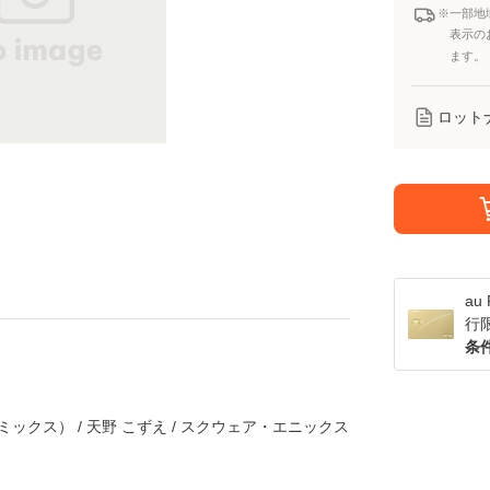
※一部地
表示の
ます。
ロット
a
行
条
コミックス） / 天野 こずえ / スクウェア・エニックス