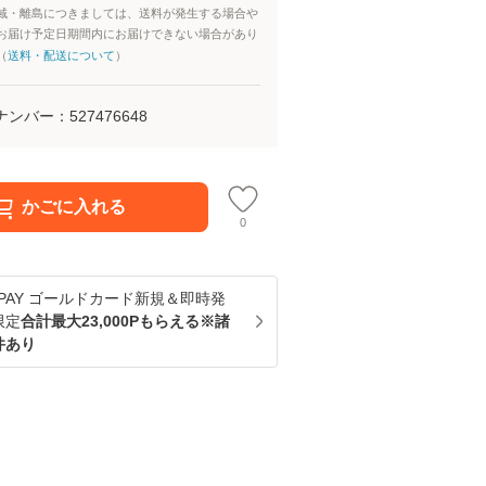
域・離島につきましては、送料が発生する場合や
お届け予定日期間内にお届けできない場合があり
（
送料・配送について
）
ナンバー：
527476648
かごに入れる
0
u PAY ゴールドカード新規＆即時発
限定
合計最大23,000Pもらえる※諸
件あり