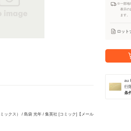
※一部地
表示の
ます。
ロット
a
行
条
ックス） / 島袋 光年 / 集英社 [コミック]【メール