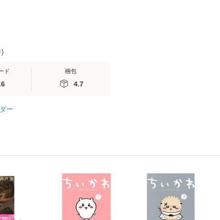
件
)
ード
梱包
.6
4.7
ダー