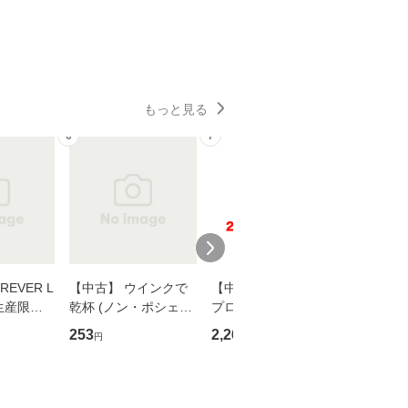
もっと見る
6
7
8
EVER L
【中古】 ウインクで
【中古】 野ブタ。を
【中古】 
生産限定
乾杯 (ノン・ポシェッ
プロデュース [DVD-B
島みゆき / [CD]【
翔太×加藤
ト) / 東野圭吾 / 祥伝
OX] / バップ [DVD]
ル便送料
253
2,266
2,150
円
円
円
社 [文庫]【メール便送
【メール便送料無料】
】
料無料】