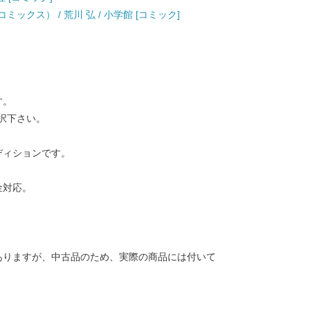
デーコミックス） / 荒川 弘 / 小学館 [コミック]
す。
択下さい。
ディションです。
金対応。
ありますが、中古品のため、実際の商品には付いて