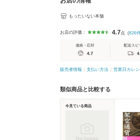
お店の情報
もったいない本舗
4.7
お店の評価：
点
(
826
連絡・応対
配送スピ
4.7
4
販売者情報
支払い方法
営業日カレン
類似商品と比較する
今見ている商品