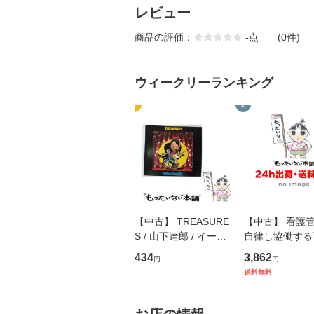
レビュー
商品の評価：
-
点
(0件)
ウィークリーランキング
1
2
【中古】 TREASURE
【中古】 看護
S / 山下達郎 / イース
自律し協働する
トウエスト・ジャパン
の看護マネジメ
434
3,862
円
円
[CD]【メール便送料無
キル 改訂第3版 
送料無料
料】
学テキストNiCE)
島恵 藤本幸三 /
堂 [単行