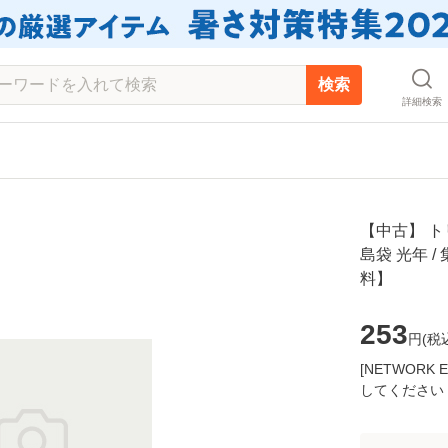
検索
詳細検索
【中古】 ト
島袋 光年 
料】
253
円(
税
[NETWOR
してください