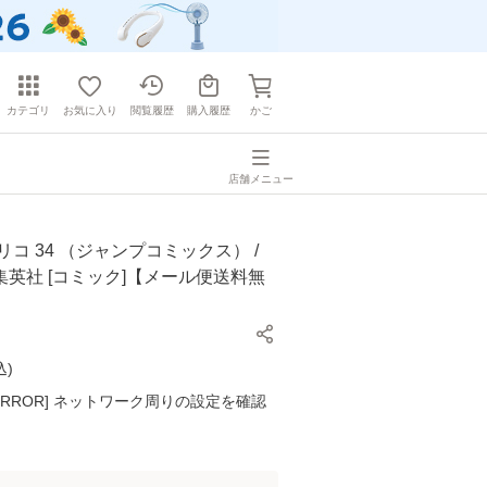
カテゴリ
お気に入り
閲覧履歴
購入履歴
かご
店舗メニュー
リコ 34 （ジャンプコミックス） /
/ 集英社 [コミック]【メール便送料無
込
)
K ERROR] ネットワーク周りの設定を確認