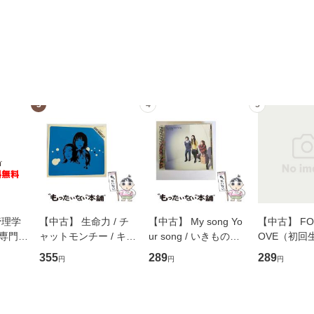
3
4
5
管理学
【中古】 生命力 / チ
【中古】 My song Yo
【中古】 FOR
専門職
ャットモンチー / キュ
ur song / いきものが
OVE（初回
ントス
ーンレコード [CD]
かり / [CD]【メール便
盤） / 清水
355
289
289
円
円
円
(看護
【メール便送料無料】
送料無料】
ミリヤ / [CD]【メール
 / 手
便送料無料
 南江