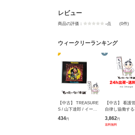
レビュー
商品の評価：
-
点
(0件)
ウィークリーランキング
1
2
【中古】 TREASURE
【中古】 看護
S / 山下達郎 / イース
自律し協働する
トウエスト・ジャパン
の看護マネジメ
434
3,862
円
円
[CD]【メール便送料無
キル 改訂第3版 
送料無料
料】
学テキストNiCE)
島恵 藤本幸三 /