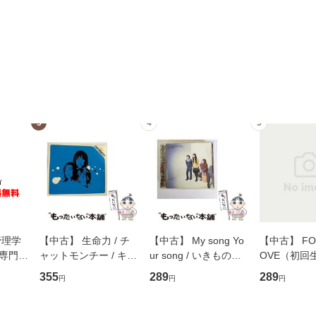
3
4
5
管理学
【中古】 生命力 / チ
【中古】 My song Yo
【中古】 FOR
専門職
ャットモンチー / キュ
ur song / いきものが
OVE（初回
ントス
ーンレコード [CD]
かり / [CD]【メール便
盤） / 清水
355
289
289
円
円
円
(看護
【メール便送料無料】
送料無料】
ミリヤ / [CD]【メール
 / 手
便送料無料
 南江