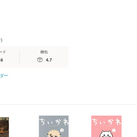
件
)
ード
梱包
.6
4.7
ダー