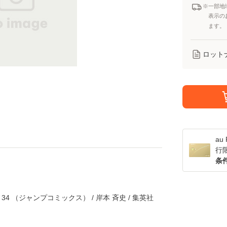
※一部地
表示の
ます。
ロット
a
行
条
ノ34 （ジャンプコミックス） / 岸本 斉史 / 集英社