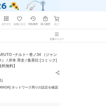
カテゴリ
お気に入り
閲覧履歴
購入履歴
かご
店舗メニュー
RUTO −ナルト− 巻ノ34 （ジャン
 / 岸本 斉史 / 集英社 [コミック]
送料無料】
込
)
K ERROR] ネットワーク周りの設定を確認