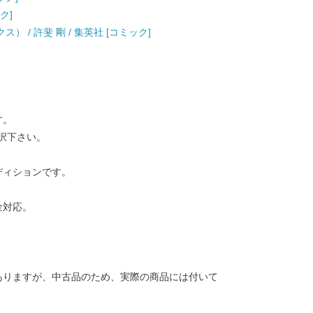
ク]
） / 許斐 剛 / 集英社 [コミック]
す。
択下さい。
ディションです。
金対応。
ありますが、中古品のため、実際の商品には付いて