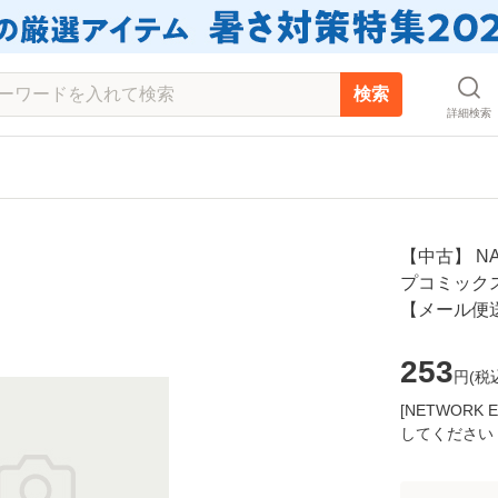
検索
詳細検索
【中古】 NA
プコミックス）
【メール便
253
円(
税
[NETWOR
してください