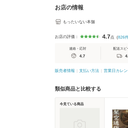
堂 [単行
お店の情報
もったいない本舗
4.7
お店の評価：
点
(
826
連絡・応対
配送スピ
4.7
4
販売者情報
支払い方法
営業日カレン
類似商品と比較する
今見ている商品