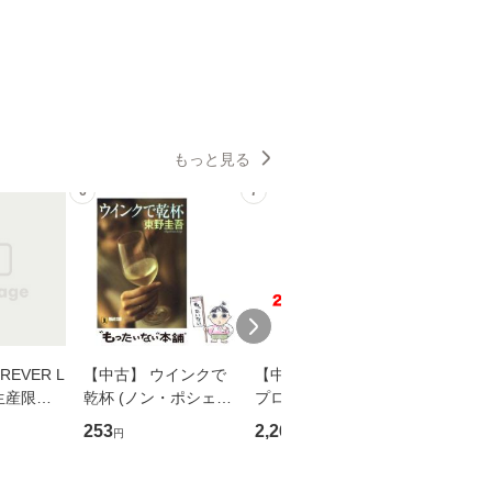
もっと見る
6
7
8
EVER L
【中古】 ウインクで
【中古】 野ブタ。を
【中古】 
生産限定
乾杯 (ノン・ポシェッ
プロデュース [DVD-B
島みゆき / [CD]【
翔太×加藤
ト) / 東野圭吾 / 祥伝
OX] / バップ [DVD]
ル便送料
253
2,266
2,150
円
円
円
社 [文庫]【メール便送
【メール便送料無料】
】
料無料】