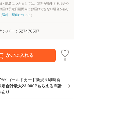
域・離島につきましては、送料が発生する場合や
お届け予定日期間内にお届けできない場合があり
（
送料・配送について
）
ナンバー：
527476507
かごに入れる
0
u PAY ゴールドカード新規＆即時発
限定
合計最大23,000Pもらえる※諸
件あり