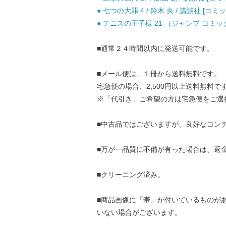
● 七つの大罪 4 / 鈴木 央 / 講談社 [コミッ
● テニスの王子様 21 （ジャンプ コミックス
■通常２４時間以内に発送可能です。
■メール便は、１冊から送料無料です。
宅急便の場合、2,500円以上送料無料で
※「代引き」ご希望の方は宅急便をご選
■中古品ではございますが、良好なコン
■万が一品質に不備が有った場合は、返
■クリーニング済み。
■商品画像に「帯」が付いているものが
いない場合がございます。