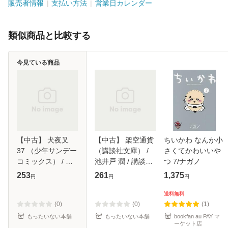
販売者情報
支払い方法
営業日カレンダー
類似商品と比較する
今見ている商品
【中古】 犬夜叉
【中古】 架空通貨
ちいかわ なんか小
37 （少年サンデー
（講談社文庫） /
さくてかわいいや
コミックス） / 高
池井戸 潤 / 講談社
つ 7/ナガノ
橋 留美子 / 小学館
[文庫]【メール便送
253
261
1,375
円
円
円
[コミック]【メール
料無料】
便送料無料】
送料無料
(0)
(0)
(1)
もったいない本舗
もったいない本舗
bookfan au PAY マ
ーケット店