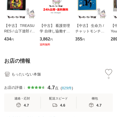
【中古】 TREASU
【中古】 看護管理
【中古】 生命力 /
【中
RES / 山下達郎 /
学 自律し協働する
チャットモンチー /
You
イーストウエス
専門職の看護マネ
キューンレコード
のがか
434
3,862
355
28
円
円
円
ト・ジャパン [CD]
ジメントスキル 改
[CD]【メール便送
【
送料無料
【メール便送料無
訂第3版 (看護学テ
料無料】
料
料】
キストNiCE) / 手島
恵 藤本幸三 / 南江
お店の情報
堂 [単行
もったいない本舗
0
4.7
お店の評価：
点
(
829
件
)
連絡・応対
配送スピード
梱包
4.7
4.6
4.7