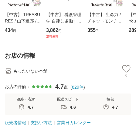
【中古】 TREASU
【中古】 看護管理
【中古】 生命力 /
【中
RES / 山下達郎 /
学 自律し協働する
チャットモンチー /
You
イーストウエス
専門職の看護マネ
キューンレコード
のがか
434
3,862
355
28
円
円
円
ト・ジャパン [CD]
ジメントスキル 改
[CD]【メール便送
【
送料無料
【メール便送料無
訂第3版 (看護学テ
料無料】
料
料】
キストNiCE) / 手島
恵 藤本幸三 / 南江
お店の情報
堂 [単行
もったいない本舗
0
4.7
お店の評価：
点
(
829
件
)
連絡・応対
配送スピード
梱包
4.7
4.6
4.7
販売者情報
支払い方法
営業日カレンダー