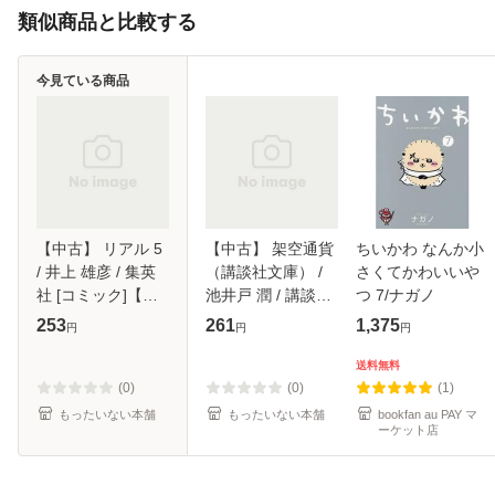
類似商品と比較する
今見ている商品
【中古】 リアル 5
【中古】 架空通貨
ちいかわ なんか小
/ 井上 雄彦 / 集英
（講談社文庫） /
さくてかわいいや
社 [コミック]【メ
池井戸 潤 / 講談社
つ 7/ナガノ
ール便送料無料】
[文庫]【メール便送
253
261
1,375
円
円
円
料無料】
送料無料
(0)
(0)
(1)
もったいない本舗
もったいない本舗
bookfan au PAY マ
ーケット店