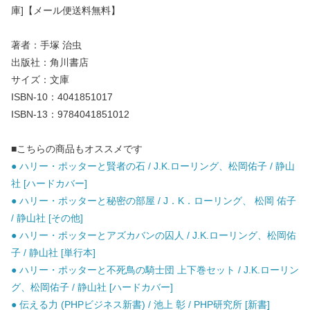
庫]【メール便送料無料】
著者：手塚 治虫
出版社：角川書店
サイズ：文庫
ISBN-10：4041851017
ISBN-13：9784041851012
■こちらの商品もオススメです
● ハリー・ポッターと賢者の石 / J.K.ローリング、松岡佑子 / 静山
社 [ハードカバー]
● ハリー・ポッターと秘密の部屋 / J．K．ローリング、 松岡 佑子
/ 静山社 [その他]
● ハリー・ポッターとアズカバンの囚人 / J.K.ローリング、松岡佑
子 / 静山社 [単行本]
● ハリー・ポッターと不死鳥の騎士団 上下巻セット / J.K.ローリン
グ、松岡佑子 / 静山社 [ハードカバー]
● 伝える力 (PHPビジネス新書) / 池上 彰 / PHP研究所 [新書]