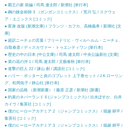
● 覇王の家 前編 / 司馬 遼太郎 / 新潮社 [単行本]
● 鋼の錬金術師 3 （ガンガンコミックス） / 荒川 弘 / スクウェ
ア・エニックス [コミック]
● 変身 改版 (新潮文庫) / フランツ・カフカ、高橋義孝 / 新潮社 [文
庫]
● 超訳ニーチェの言葉 / フリードリヒ・ヴィルヘルム・ニーチェ、
白取春彦 / ディスカヴァー・トゥエンティワン [単行本]
● 歴史の中の日本 (中公文庫) / 司馬 遼太郎 / 中央公論新社 [文庫]
● 菜の花の沖 1 / 司馬 遼太郎 / 文藝春秋 [単行本]
● 進撃の巨人 22 / 諫山 創 / 講談社 [コミック]
● ハリー・ポッターと炎のゴブレット 上下巻セット / J.K.ローリン
グ、松岡佑子 / 静山社 [単行本]
● 国家の品格 （新潮新書） / 藤原 正彦 / 新潮社 [新書]
● 約束のネバーランド 6 (ジャンプコミックス) / 出水ぽすか、白井
カイウ / 集英社 [コミック]
● 僕のヒーローアカデミア 2 （ジャンプコミックス） / 堀越 耕平 /
集英社 [コミック]
● 僕のヒーローアカデミア 3 （ジャンプコミックス） / 堀越 耕平 /