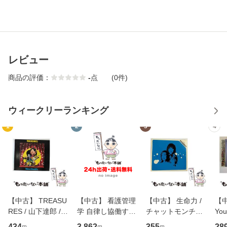
レビュー
商品の評価：
-
点
(0件)
ウィークリーランキング
1
2
3
4
【中古】 TREASU
【中古】 看護管理
【中古】 生命力 /
【中
RES / 山下達郎 /
学 自律し協働する
チャットモンチー /
You
イーストウエス
専門職の看護マネ
キューンレコード
のがか
434
3,862
355
28