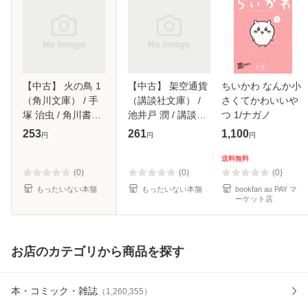
【中古】 火の鳥 1
【中古】 架空通貨
ちいかわ なんか小
（角川文庫） / 手
（講談社文庫） /
さくてかわいいや
塚 治虫 / 角川書店
池井戸 潤 / 講談社
つ 1/ナガノ
[文庫]【メール便送
[文庫]【メール便送
253
261
1,100
円
円
円
料無料】
料無料】
送料無料
(0)
(0)
(0)
もったいない本舗
もったいない本舗
bookfan au PAY マ
ーケット店
お店のカテゴリから商品を探す
本・コミック・雑誌
（
1,260,355
）