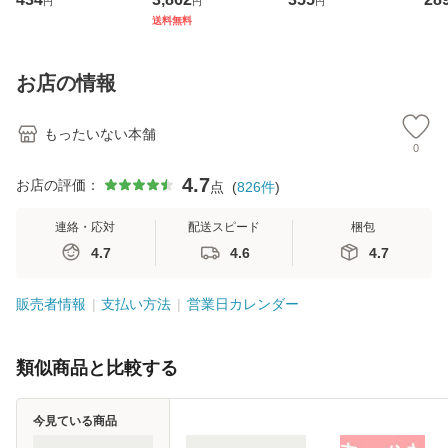
円
円
円
ト・ジャパン [CD]
ジメントスキル 改
[CD]【メール便送
【
送料無料
【メール便送料無
訂第3版 (看護学テ
料無料】
料
料】
キストNiCE) / 手島
恵 藤本幸三 / 南江
お店の情報
堂 [単行
もったいない本舗
0
4.7
お店の評価：
点
(
826
件
)
連絡・応対
配送スピード
梱包
4.7
4.6
4.7
販売者情報
支払い方法
営業日カレンダー
類似商品と比較する
今見ている商品