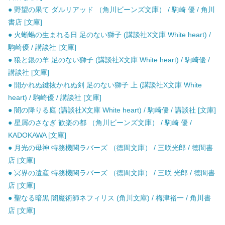
● 野望の果て ダルリアッド （角川ビーンズ文庫） / 駒崎 優 / 角川
書店 [文庫]
● 火蜥蝪の生まれる日 足のない獅子 (講談社X文庫 White heart) /
駒崎優 / 講談社 [文庫]
● 狼と銀の羊 足のない獅子 (講談社X文庫 White heart) / 駒崎優 /
講談社 [文庫]
● 開かれぬ鍵抜かれぬ剣 足のない獅子 上 (講談社X文庫 White
heart) / 駒崎優 / 講談社 [文庫]
● 闇の降りる庭 (講談社X文庫 White heart) / 駒崎優 / 講談社 [文庫]
● 星屑のさなぎ 歓楽の都 （角川ビーンズ文庫） / 駒崎 優 /
KADOKAWA [文庫]
● 月光の母神 特務機関ラバーズ （徳間文庫） / 三咲光郎 / 徳間書
店 [文庫]
● 冥界の遺産 特務機関ラバーズ （徳間文庫） / 三咲 光郎 / 徳間書
店 [文庫]
● 聖なる暗黒 闇魔術師ネフィリス (角川文庫) / 梅津裕一 / 角川書
店 [文庫]