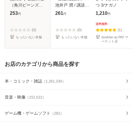
（角川ビーンズ文
池井戸 潤 / 講談社
つ 3/ナガノ
庫） / 駒崎 優 / 角
[文庫]【メール便送
253
261
1,210
円
円
円
川書店 [文庫]【メ
料無料】
ール便送料無料】
送料無料
(0)
(0)
(1)
もったいない本舗
もったいない本舗
bookfan au PAY マ
ーケット店
お店のカテゴリから商品を探す
本・コミック・雑誌
（
1,261,330
）
音楽・映像
（
151,522
）
ゲーム機・ゲームソフト
（
282
）