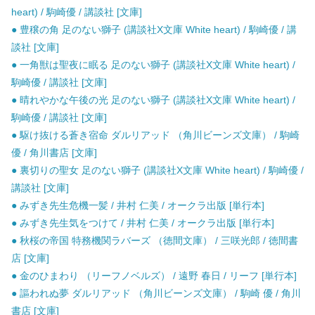
heart) / 駒崎優 / 講談社 [文庫]
● 豊穣の角 足のない獅子 (講談社X文庫 White heart) / 駒崎優 / 講
談社 [文庫]
● 一角獣は聖夜に眠る 足のない獅子 (講談社X文庫 White heart) /
駒崎優 / 講談社 [文庫]
● 晴れやかな午後の光 足のない獅子 (講談社X文庫 White heart) /
駒崎優 / 講談社 [文庫]
● 駆け抜ける蒼き宿命 ダルリアッド （角川ビーンズ文庫） / 駒崎
優 / 角川書店 [文庫]
● 裏切りの聖女 足のない獅子 (講談社X文庫 White heart) / 駒崎優 /
講談社 [文庫]
● みずき先生危機一髪 / 井村 仁美 / オークラ出版 [単行本]
● みずき先生気をつけて / 井村 仁美 / オークラ出版 [単行本]
● 秋桜の帝国 特務機関ラバーズ （徳間文庫） / 三咲光郎 / 徳間書
店 [文庫]
● 金のひまわり （リーフノベルズ） / 遠野 春日 / リーフ [単行本]
● 謳われぬ夢 ダルリアッド （角川ビーンズ文庫） / 駒崎 優 / 角川
書店 [文庫]