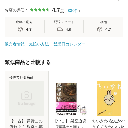
4.7
お店の評価：
点
(
830
件
)
連絡・応対
配送スピード
梱包
4.7
4.6
4.7
販売者情報
支払い方法
営業日カレンダー
類似商品と比較する
今見ている商品
【中古】 譚詩曲の
【中古】 架空通貨
ちいかわ なんか小
流れゆく 歓楽の都
（講談社文庫） /
さくてかわいいや