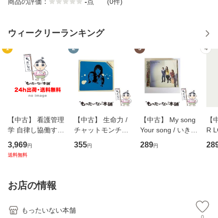
商品の評価：
-
点
(0件)
ウィークリーランキング
1
2
3
4
【中古】 看護管理
【中古】 生命力 /
【中古】 My song
【中
学 自律し協働する
チャットモンチー /
Your song / いきも
R 
専門職の看護マネ
キューンレコード
のがかり / [CD]
産限
3,969
355
289
28
円
円
円
ジメントスキル 改
[CD]【メール便送
【メール便送料無
翔太
送料無料
訂第3版 (看護学テ
料無料】
料】
[C
キストNiCE) / 手島
料
恵 藤本幸三 / 南江
お店の情報
堂 [単行
もったいない本舗
0