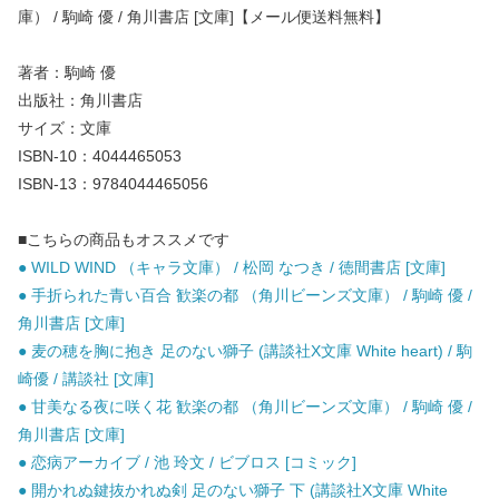
庫） / 駒崎 優 / 角川書店 [文庫]【メール便送料無料】
著者：駒崎 優
出版社：角川書店
サイズ：文庫
ISBN-10：4044465053
ISBN-13：9784044465056
■こちらの商品もオススメです
● WILD WIND （キャラ文庫） / 松岡 なつき / 徳間書店 [文庫]
● 手折られた青い百合 歓楽の都 （角川ビーンズ文庫） / 駒崎 優 /
角川書店 [文庫]
● 麦の穂を胸に抱き 足のない獅子 (講談社X文庫 White heart) / 駒
崎優 / 講談社 [文庫]
● 甘美なる夜に咲く花 歓楽の都 （角川ビーンズ文庫） / 駒崎 優 /
角川書店 [文庫]
● 恋病アーカイブ / 池 玲文 / ビブロス [コミック]
● 開かれぬ鍵抜かれぬ剣 足のない獅子 下 (講談社X文庫 White