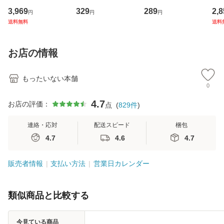
専門職の看護マネ
理小説 (光文社文
産限定盤） / 清水
VD
3,969
329
289
2,8
円
円
円
ジメントスキル 改
庫) / 島田荘司 / 光
翔太×加藤ミリヤ /
タ
送料無料
送料
訂第3版 (看護学テ
文社 [文庫]【メー
[CD]【メール便送
ター
キストNiCE) / 手島
ル便送料無料】
料無料】
VD
恵 藤本幸三 / 南江
料
お店の情報
堂 [単行
もったいない本舗
0
4.7
お店の評価：
点
(
829
件
)
連絡・応対
配送スピード
梱包
4.7
4.6
4.7
販売者情報
支払い方法
営業日カレンダー
類似商品と比較する
今見ている商品