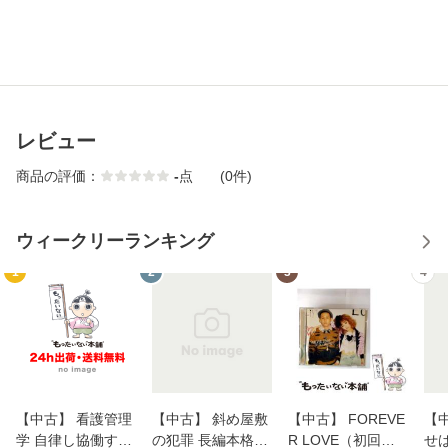
レビュー
商品の評価：
-
点
(0件)
ウィークリーランキング
1
2
3
4
【中古】 看護管理
【中古】 斜め屋敷
【中古】 FOREVE
【
学 自律し協働する
の犯罪 長編本格推
R LOVE（初回生
せば