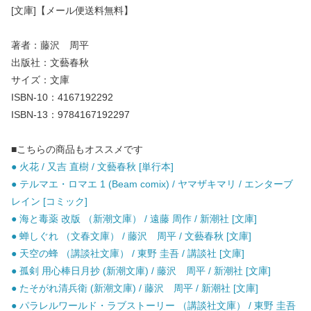
[文庫]【メール便送料無料】
著者：藤沢 周平
出版社：文藝春秋
サイズ：文庫
ISBN-10：4167192292
ISBN-13：9784167192297
■こちらの商品もオススメです
● 火花 / 又吉 直樹 / 文藝春秋 [単行本]
● テルマエ・ロマエ 1 (Beam comix) / ヤマザキマリ / エンターブ
レイン [コミック]
● 海と毒薬 改版 （新潮文庫） / 遠藤 周作 / 新潮社 [文庫]
● 蝉しぐれ （文春文庫） / 藤沢 周平 / 文藝春秋 [文庫]
● 天空の蜂 （講談社文庫） / 東野 圭吾 / 講談社 [文庫]
● 孤剣 用心棒日月抄 (新潮文庫) / 藤沢 周平 / 新潮社 [文庫]
● たそがれ清兵衛 (新潮文庫) / 藤沢 周平 / 新潮社 [文庫]
● パラレルワールド・ラブストーリー （講談社文庫） / 東野 圭吾