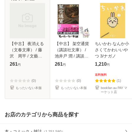
【中古】 夜消える
【中古】 架空通貨
ちいかわ なんか小
（文春文庫） / 藤
（講談社文庫） /
さくてかわいいや
沢 周平 / 文藝春
池井戸 潤 / 講談社
つ 3/ナガノ
秋 [文庫]【メール
[文庫]【メール便送
261
261
1,210
円
円
円
便送料無料】
料無料】
送料無料
(0)
(0)
(1)
もったいない本舗
もったいない本舗
bookfan au PAY マ
ーケット店
お店のカテゴリから商品を探す
本・コミック・雑誌
（
1,251,580
）