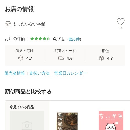
料】
キストNiCE) / 手島
恵 藤本幸三 / 南江
お店の情報
堂 [単行
もったいない本舗
0
4.7
お店の評価：
点
(
826
件
)
連絡・応対
配送スピード
梱包
4.7
4.6
4.7
販売者情報
支払い方法
営業日カレンダー
類似商品と比較する
今見ている商品