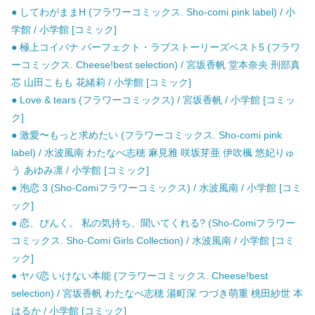
● してわがままH (フラワーコミックス. Sho-comi pink label) / 小
学館 / 小学館 [コミック]
● 極上コイバナ パーフェクト・ラブストーリーズベスト5 (フラワ
ーコミックス. Cheese!best selection) / 宮坂香帆 堂本奈央 刑部真
芯 山田こもも 花緒莉 / 小学館 [コミック]
● Love & tears (フラワーコミックス) / 宮坂香帆 / 小学館 [コミッ
ク]
● 激愛〜もっと求めたい (フラワーコミックス. Sho-comi pink
label) / 水波風南 わたなべ志穂 麻見雅 咲坂芽亜 伊吹楓 悠妃りゅ
う あゆみ凛 / 小学館 [コミック]
● 泡恋 3 (Sho-Comiフラワーコミックス) / 水波風南 / 小学館 [コミ
ック]
● 恋、ぴんく。 私の気持ち、聞いてくれる? (Sho-Comiフラワー
コミックス. Sho-Comi Girls Collection) / 水波風南 / 小学館 [コミ
ック]
● ヤバ恋 いけない本能 (フラワーコミックス. Cheese!best
selection) / 宮坂香帆 わたなべ志穂 湯町深 つづき萌重 桃田紗世 本
はるか / 小学館 [コミック]