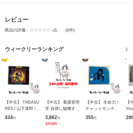
レビュー
商品の評価：
-
点
(0件)
ウィークリーランキング
1
2
3
4
【中古】 TREASU
【中古】 看護管理
【中古】 生命力 /
【中
RES / 山下達郎 /
学 自律し協働する
チャットモンチー /
You
イーストウエス
専門職の看護マネ
キューンレコード
のがか
434
3,862
355
28
円
円
円
ト・ジャパン [CD]
ジメントスキル 改
[CD]【メール便送
【
送料無料
【メール便送料無
訂第3版 (看護学テ
料無料】
料