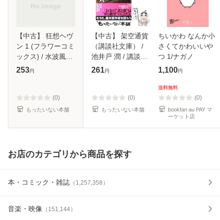
【中古】 狂想ヘヴ
【中古】 架空通貨
ちいかわ なんか小
ン 1 (フラワーコミ
（講談社文庫） /
さくてかわいいや
ックス) / 水波風南
池井戸 潤 / 講談社
つ 1/ナガノ
/ 小学館 [コミック]
[文庫]【メール便送
253
261
1,100
円
円
円
【メール便送料無
料無料】
料】
送料無料
(0)
(0)
(0)
もったいない本舗
もったいない本舗
bookfan au PAY マ
ーケット店
お店のカテゴリから商品を探す
本・コミック・雑誌
（
1,257,358
）
音楽・映像
（
151,144
）