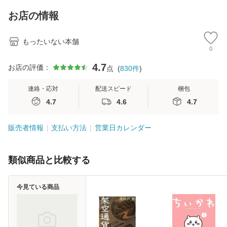
キストNiCE) / 手島
料
恵 藤本幸三 / 南江
お店の情報
堂 [単行
もったいない本舗
0
4.7
お店の評価：
点
(
830
件
)
連絡・応対
配送スピード
梱包
4.7
4.6
4.7
販売者情報
支払い方法
営業日カレンダー
類似商品と比較する
今見ている商品