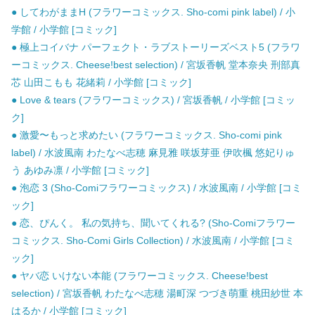
● してわがままH (フラワーコミックス. Sho-comi pink label) / 小
学館 / 小学館 [コミック]
● 極上コイバナ パーフェクト・ラブストーリーズベスト5 (フラワ
ーコミックス. Cheese!best selection) / 宮坂香帆 堂本奈央 刑部真
芯 山田こもも 花緒莉 / 小学館 [コミック]
● Love & tears (フラワーコミックス) / 宮坂香帆 / 小学館 [コミッ
ク]
● 激愛〜もっと求めたい (フラワーコミックス. Sho-comi pink
label) / 水波風南 わたなべ志穂 麻見雅 咲坂芽亜 伊吹楓 悠妃りゅ
う あゆみ凛 / 小学館 [コミック]
● 泡恋 3 (Sho-Comiフラワーコミックス) / 水波風南 / 小学館 [コミ
ック]
● 恋、ぴんく。 私の気持ち、聞いてくれる? (Sho-Comiフラワー
コミックス. Sho-Comi Girls Collection) / 水波風南 / 小学館 [コミ
ック]
● ヤバ恋 いけない本能 (フラワーコミックス. Cheese!best
selection) / 宮坂香帆 わたなべ志穂 湯町深 つづき萌重 桃田紗世 本
はるか / 小学館 [コミック]