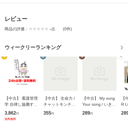
レビュー
商品の評価：
-
点
(0件)
ウィークリーランキング
1
2
3
4
【中古】 看護管理
【中古】 生命力 /
【中古】 My song
【中
学 自律し協働する
チャットモンチー /
Your song / いきも
R 
専門職の看護マネ
キューンレコード
のがかり / [CD]
産限
3,862
355
289
28
円
円
円
ジメントスキル 改
[CD]【メール便送
【メール便送料無
翔太
送料無料
訂第3版 (看護学テ
料無料】
料】
[C