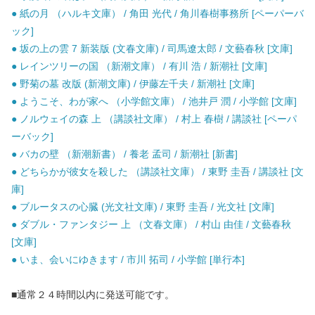
● 紙の月 （ハルキ文庫） / 角田 光代 / 角川春樹事務所 [ペーパーバ
ック]
● 坂の上の雲 7 新装版 (文春文庫) / 司馬遼太郎 / 文藝春秋 [文庫]
● レインツリーの国 （新潮文庫） / 有川 浩 / 新潮社 [文庫]
● 野菊の墓 改版 (新潮文庫) / 伊藤左千夫 / 新潮社 [文庫]
● ようこそ、わが家へ （小学館文庫） / 池井戸 潤 / 小学館 [文庫]
● ノルウェイの森 上 （講談社文庫） / 村上 春樹 / 講談社 [ペーパ
ーバック]
● バカの壁 （新潮新書） / 養老 孟司 / 新潮社 [新書]
● どちらかが彼女を殺した （講談社文庫） / 東野 圭吾 / 講談社 [文
庫]
● ブルータスの心臓 (光文社文庫) / 東野 圭吾 / 光文社 [文庫]
● ダブル・ファンタジー 上 （文春文庫） / 村山 由佳 / 文藝春秋
[文庫]
● いま、会いにゆきます / 市川 拓司 / 小学館 [単行本]
■通常２４時間以内に発送可能です。