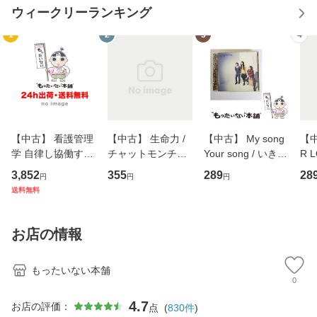
ウィークリーランキング
1
2
3
4
【中古】 看護管理
【中古】 生命力 /
【中古】 My song
【中
学 自律し協働する
チャットモンチー /
Your song / いきも
R 
専門職の看護マネ
キューンレコード
のがかり / [CD]
産限
3,852
355
289
28
円
円
円
ジメントスキル 改
[CD]【メール便送
【メール便送料無
翔太
送料無料
訂第3版 (看護学テ
料無料】
料】
[C
キストNiCE) / 手島
料
恵 藤本幸三 / 南江
お店の情報
堂 [単行
もったいない本舗
0
4.7
お店の評価：
点
(
830
件
)