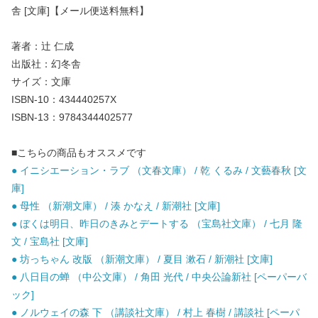
舎 [文庫]【メール便送料無料】
著者：辻 仁成
出版社：幻冬舎
サイズ：文庫
ISBN-10：434440257X
ISBN-13：9784344402577
■こちらの商品もオススメです
● イニシエーション・ラブ （文春文庫） / 乾 くるみ / 文藝春秋 [文
庫]
● 母性 （新潮文庫） / 湊 かなえ / 新潮社 [文庫]
● ぼくは明日、昨日のきみとデートする （宝島社文庫） / 七月 隆
文 / 宝島社 [文庫]
● 坊っちゃん 改版 （新潮文庫） / 夏目 漱石 / 新潮社 [文庫]
● 八日目の蝉 （中公文庫） / 角田 光代 / 中央公論新社 [ペーパーバ
ック]
● ノルウェイの森 下 （講談社文庫） / 村上 春樹 / 講談社 [ペーパ