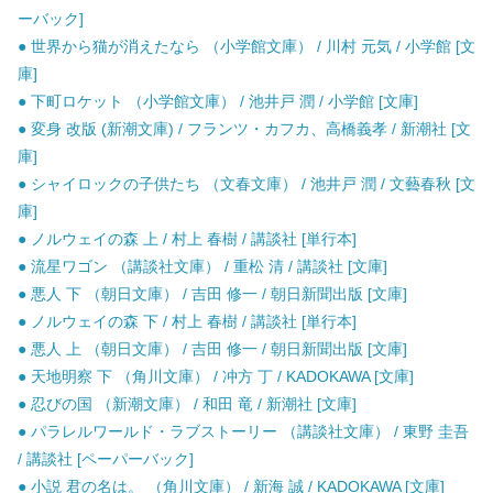
ーバック]
● 世界から猫が消えたなら （小学館文庫） / 川村 元気 / 小学館 [文
庫]
● 下町ロケット （小学館文庫） / 池井戸 潤 / 小学館 [文庫]
● 変身 改版 (新潮文庫) / フランツ・カフカ、高橋義孝 / 新潮社 [文
庫]
● シャイロックの子供たち （文春文庫） / 池井戸 潤 / 文藝春秋 [文
庫]
● ノルウェイの森 上 / 村上 春樹 / 講談社 [単行本]
● 流星ワゴン （講談社文庫） / 重松 清 / 講談社 [文庫]
● 悪人 下 （朝日文庫） / 吉田 修一 / 朝日新聞出版 [文庫]
● ノルウェイの森 下 / 村上 春樹 / 講談社 [単行本]
● 悪人 上 （朝日文庫） / 吉田 修一 / 朝日新聞出版 [文庫]
● 天地明察 下 （角川文庫） / 冲方 丁 / KADOKAWA [文庫]
● 忍びの国 （新潮文庫） / 和田 竜 / 新潮社 [文庫]
● パラレルワールド・ラブストーリー （講談社文庫） / 東野 圭吾
/ 講談社 [ペーパーバック]
● 小説 君の名は。 （角川文庫） / 新海 誠 / KADOKAWA [文庫]