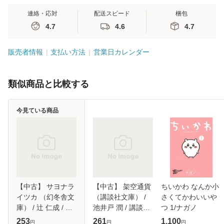
連絡・応対
配送スピード
梱包
4.7
4.6
4.7
販売者情報
支払い方法
営業日カレンダー
類似商品と比較する
今見ている商品
【中古】 サヨナラ
【中古】 架空通貨
ちいかわ なんか小
イツカ （幻冬舎文
（講談社文庫） /
さくてかわいいや
庫） / 辻 仁成 / 幻
池井戸 潤 / 講談社
つ 1/ナガノ
冬舎 [文庫]【メー
[文庫]【メール便送
253
261
1,100
円
円
円