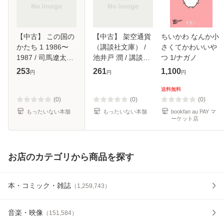
【中古】 この国の
【中古】 架空通貨
ちいかわ なんか小
かたち 1 1986〜
（講談社文庫） /
さくてかわいいや
1987 / 司馬遼太郎
池井戸 潤 / 講談社
つ 1/ナガノ
/ 文芸春秋 [ペーパ
[文庫]【メール便送
253
261
1,100
円
円
円
ーバック]【メール
料無料】
便送料無料】
送料無料
(0)
(0)
(0)
もったいない本舗
もったいない本舗
bookfan au PAY マ
ーケット店
お店のカテゴリから商品を探す
本・コミック・雑誌
（
1,259,743
）
音楽・映像
（
151,584
）