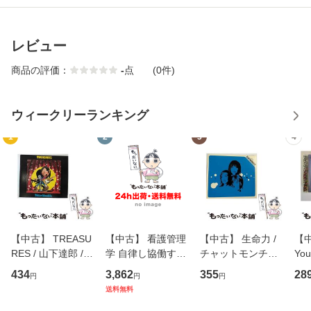
レビュー
商品の評価：
-
点
(0件)
ウィークリーランキング
1
2
3
4
【中古】 TREASU
【中古】 看護管理
【中古】 生命力 /
【中
RES / 山下達郎 /
学 自律し協働する
チャットモンチー /
You
イーストウエス
専門職の看護マネ
キューンレコード
のがか
434
3,862
355
28
円
円
円
ト・ジャパン [CD]
ジメントスキル 改
[CD]【メール便送
【
送料無料
【メール便送料無
訂第3版 (看護学テ
料無料】
料