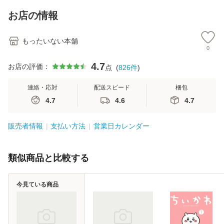
料】
キストNiCE) / 手島
恵 藤本幸三 / 南江
お店の情報
堂 [単行
もったいない本舗
0
4.7
お店の評価：
点
(
826
件
)
連絡・応対
配送スピード
梱包
4.7
4.6
4.7
販売者情報
支払い方法
営業日カレンダー
類似商品と比較する
今見ている商品