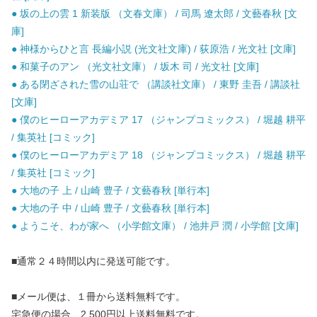
● 坂の上の雲 1 新装版 （文春文庫） / 司馬 遼太郎 / 文藝春秋 [文
庫]
● 神様からひと言 長編小説 (光文社文庫) / 荻原浩 / 光文社 [文庫]
● 和菓子のアン （光文社文庫） / 坂木 司 / 光文社 [文庫]
● ある閉ざされた雪の山荘で （講談社文庫） / 東野 圭吾 / 講談社
[文庫]
● 僕のヒーローアカデミア 17 （ジャンプコミックス） / 堀越 耕平
/ 集英社 [コミック]
● 僕のヒーローアカデミア 18 （ジャンプコミックス） / 堀越 耕平
/ 集英社 [コミック]
● 大地の子 上 / 山崎 豊子 / 文藝春秋 [単行本]
● 大地の子 中 / 山崎 豊子 / 文藝春秋 [単行本]
● ようこそ、わが家へ （小学館文庫） / 池井戸 潤 / 小学館 [文庫]
■通常２４時間以内に発送可能です。
■メール便は、１冊から送料無料です。
宅急便の場合、2,500円以上送料無料です。