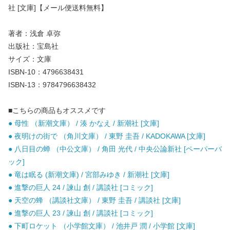
社 [文庫]【メール便送料無料】
著者：浅倉 卓弥
出版社：宝島社
サイズ：文庫
ISBN-10：4796638431
ISBN-13：9784796638432
■こちらの商品もオススメです
● 母性 （新潮文庫） / 湊 かなえ / 新潮社 [文庫]
● 夜明けの街で （角川文庫） / 東野 圭吾 / KADOKAWA [文庫]
● 八日目の蝉 （中公文庫） / 角田 光代 / 中央公論新社 [ペーパーバ
ック]
● 竜は眠る (新潮文庫) / 宮部みゆき / 新潮社 [文庫]
● 進撃の巨人 24 / 諫山 創 / 講談社 [コミック]
● 天空の蜂 （講談社文庫） / 東野 圭吾 / 講談社 [文庫]
● 進撃の巨人 23 / 諫山 創 / 講談社 [コミック]
● 下町ロケット （小学館文庫） / 池井戸 潤 / 小学館 [文庫]