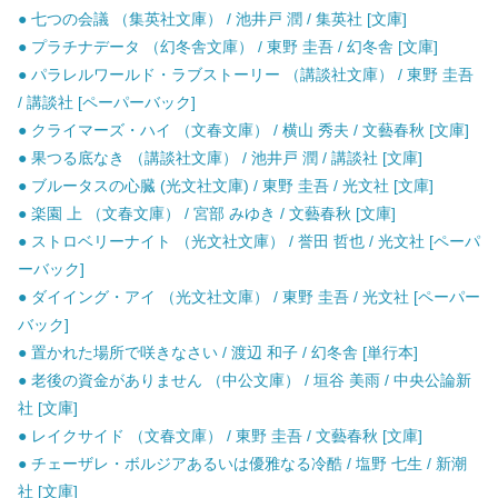
● 七つの会議 （集英社文庫） / 池井戸 潤 / 集英社 [文庫]
● プラチナデータ （幻冬舎文庫） / 東野 圭吾 / 幻冬舎 [文庫]
● パラレルワールド・ラブストーリー （講談社文庫） / 東野 圭吾
/ 講談社 [ペーパーバック]
● クライマーズ・ハイ （文春文庫） / 横山 秀夫 / 文藝春秋 [文庫]
● 果つる底なき （講談社文庫） / 池井戸 潤 / 講談社 [文庫]
● ブルータスの心臓 (光文社文庫) / 東野 圭吾 / 光文社 [文庫]
● 楽園 上 （文春文庫） / 宮部 みゆき / 文藝春秋 [文庫]
● ストロベリーナイト （光文社文庫） / 誉田 哲也 / 光文社 [ペーパ
ーバック]
● ダイイング・アイ （光文社文庫） / 東野 圭吾 / 光文社 [ペーパー
バック]
● 置かれた場所で咲きなさい / 渡辺 和子 / 幻冬舎 [単行本]
● 老後の資金がありません （中公文庫） / 垣谷 美雨 / 中央公論新
社 [文庫]
● レイクサイド （文春文庫） / 東野 圭吾 / 文藝春秋 [文庫]
● チェーザレ・ボルジアあるいは優雅なる冷酷 / 塩野 七生 / 新潮
社 [文庫]