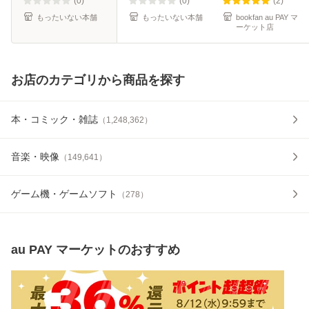
(0)
(0)
(2)
もったいない本舗
もったいない本舗
bookfan au PAY マ
ーケット店
お店のカテゴリから商品を探す
本・コミック・雑誌
（
1,248,362
）
音楽・映像
（
149,641
）
ゲーム機・ゲームソフト
（
278
）
au PAY マーケット
のおすすめ