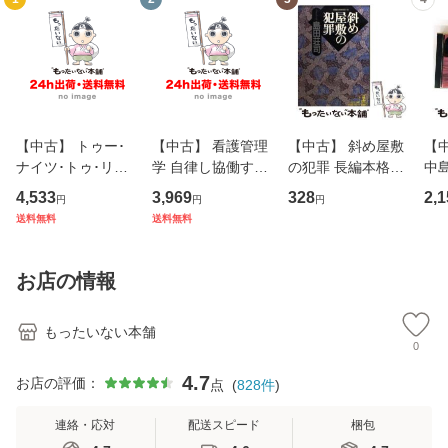
【中古】 トゥー･
【中古】 看護管理
【中古】 斜め屋敷
【中
ナイツ･トゥ･リメ
学 自律し協働する
の犯罪 長編本格推
中島み
ンバー / フェア・
専門職の看護マネ
理小説 (光文社文
【
4,533
3,969
328
2,1
円
円
円
ウォーニング / [C
ジメントスキル 改
庫) / 島田荘司 / 光
料
送料無料
送料無料
D]【メール便送料
訂第3版 (看護学テ
文社 [文庫]【メー
無料】
キストNiCE) / 手島
ル便送料無料】
恵 藤本幸三 / 南江
お店の情報
堂 [単行
もったいない本舗
0
4.7
お店の評価：
点
(
828
件
)
連絡・応対
配送スピード
梱包