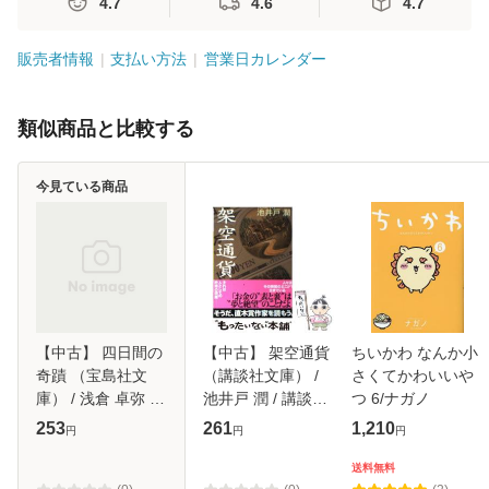
4.7
4.6
4.7
販売者情報
支払い方法
営業日カレンダー
類似商品と比較する
今見ている商品
【中古】 四日間の
【中古】 架空通貨
ちいかわ なんか小
奇蹟 （宝島社文
（講談社文庫） /
さくてかわいいや
庫） / 浅倉 卓弥 /
池井戸 潤 / 講談社
つ 6/ナガノ
宝島社 [文庫]【メ
[文庫]【メール便送
253
261
1,210
円
円
円
ール便送料無料】
料無料】
送料無料