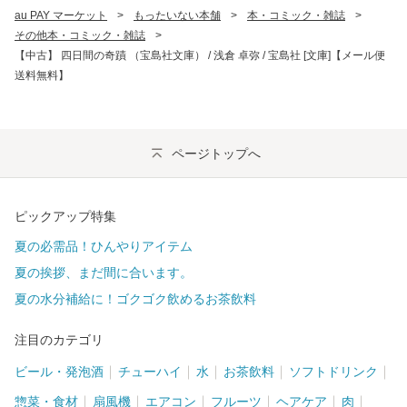
au PAY マーケット
>
もったいない本舗
>
本・コミック・雑誌
>
その他本・コミック・雑誌
>
【中古】 四日間の奇蹟 （宝島社文庫） / 浅倉 卓弥 / 宝島社 [文庫]【メール便
送料無料】
ページトップへ
ピックアップ特集
夏の必需品！ひんやりアイテム
夏の挨拶、まだ間に合います。
夏の水分補給に！ゴクゴク飲めるお茶飲料
注目のカテゴリ
ビール・発泡酒
チューハイ
水
お茶飲料
ソフトドリンク
惣菜・食材
扇風機
エアコン
フルーツ
ヘアケア
肉