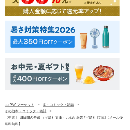
au PAY マーケット
>
本・コミック・雑誌
>
その他本・コミック・雑誌
>
【中古】 四日間の奇蹟 （宝島社文庫） / 浅倉 卓弥 / 宝島社 [文庫]【メール便
送料無料】