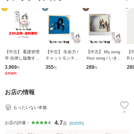
1
2
3
4
【中古】 看護管理
【中古】 生命力 /
【中古】 My song
【中
学 自律し協働する
チャットモンチー /
Your song / いきも
R 
専門職の看護マネ
キューンレコード
のがかり / [CD]
産限
3,969
355
289
28
円
円
円
ジメントスキル 改
[CD]【メール便送
【メール便送料無
翔太
送料無料
訂第3版 (看護学テ
料無料】
料】
[C
キストNiCE) / 手島
料
恵 藤本幸三 / 南江
お店の情報
堂 [単行
もったいない本舗
0
4.7
お店の評価：
点
(
830
件
)