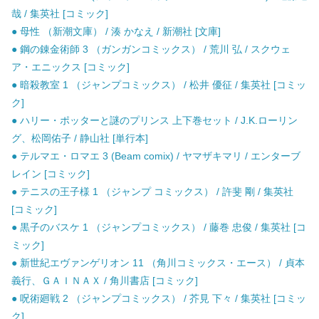
哉 / 集英社 [コミック]
● 母性 （新潮文庫） / 湊 かなえ / 新潮社 [文庫]
● 鋼の錬金術師 3 （ガンガンコミックス） / 荒川 弘 / スクウェ
ア・エニックス [コミック]
● 暗殺教室 1 （ジャンプコミックス） / 松井 優征 / 集英社 [コミッ
ク]
● ハリー・ポッターと謎のプリンス 上下巻セット / J.K.ローリン
グ、松岡佑子 / 静山社 [単行本]
● テルマエ・ロマエ 3 (Beam comix) / ヤマザキマリ / エンターブ
レイン [コミック]
● テニスの王子様 1 （ジャンプ コミックス） / 許斐 剛 / 集英社
[コミック]
● 黒子のバスケ 1 （ジャンプコミックス） / 藤巻 忠俊 / 集英社 [コ
ミック]
● 新世紀エヴァンゲリオン 11 （角川コミックス・エース） / 貞本
義行、ＧＡＩＮＡＸ / 角川書店 [コミック]
● 呪術廻戦 2 （ジャンプコミックス） / 芥見 下々 / 集英社 [コミッ
ク]