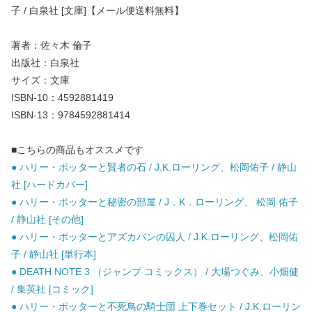
子 / 白泉社 [文庫]【メール便送料無料】
著者：佐々木 倫子
出版社：白泉社
サイズ：文庫
ISBN-10：4592881419
ISBN-13：9784592881414
■こちらの商品もオススメです
● ハリー・ポッターと賢者の石 / J.K.ローリング、松岡佑子 / 静山
社 [ハードカバー]
● ハリー・ポッターと秘密の部屋 / J．K．ローリング、 松岡 佑子
/ 静山社 [その他]
● ハリー・ポッターとアズカバンの囚人 / J.K.ローリング、松岡佑
子 / 静山社 [単行本]
● DEATH NOTE 3 （ジャンプ コミックス） / 大場つぐみ、小畑健
/ 集英社 [コミック]
● ハリー・ポッターと不死鳥の騎士団 上下巻セット / J.K.ローリン