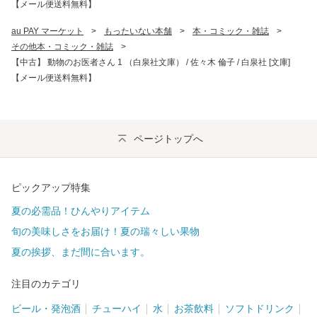
【メール便送料無料】
au PAY マーケット
>
もったいない本舗
>
本・コミック・雑誌
>
その他本・コミック・雑誌
>
【中古】 動物のお医者さん 1 （白泉社文庫） / 佐々木 倫子 / 白泉社 [文庫]
【メール便送料無料】
ページトップへ
ピックアップ特集
夏の必需品！ひんやりアイテム
旬の美味しさをお届け！夏の瑞々しい果物
夏の挨拶、まだ間に合います。
注目のカテゴリ
ビール・発泡酒
チューハイ
水
お茶飲料
ソフトドリンク