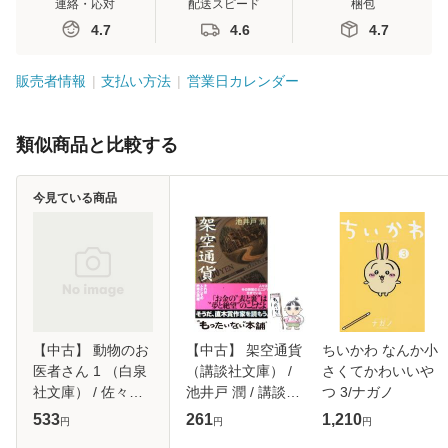
連絡・応対
配送スピード
梱包
4.7
4.6
4.7
販売者情報
支払い方法
営業日カレンダー
類似商品と比較する
今見ている商品
【中古】 動物のお
【中古】 架空通貨
ちいかわ なんか小
医者さん 1 （白泉
（講談社文庫） /
さくてかわいいや
社文庫） / 佐々木
池井戸 潤 / 講談社
つ 3/ナガノ
倫子 / 白泉社 [文
[文庫]【メール便送
533
261
1,210
円
円
円
庫]【メール便送料
料無料】