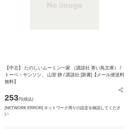
【中古】 たのしいムーミン一家 （講談社 青い鳥文庫） /
トーベ・ヤンソン、 山室 静 / 講談社 [新書]【メール便送料
無料】
253
円(
税込
)
[NETWORK ERROR] ネットワーク周りの設定を確認してくださ
い