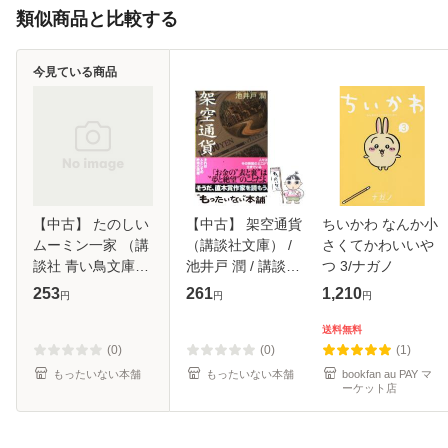
類似商品と比較する
今見ている商品
【中古】 たのしい
【中古】 架空通貨
ちいかわ なんか小
ムーミン一家 （講
（講談社文庫） /
さくてかわいいや
談社 青い鳥文庫）
池井戸 潤 / 講談社
つ 3/ナガノ
/ トーベ・ヤンソ
[文庫]【メール便送
253
261
1,210
円
円
円
ン、 山室 静 / 講談
料無料】
社 [新書]【メール
送料無料
便送料無料】
(0)
(0)
(1)
もったいない本舗
もったいない本舗
bookfan au PAY マ
ーケット店