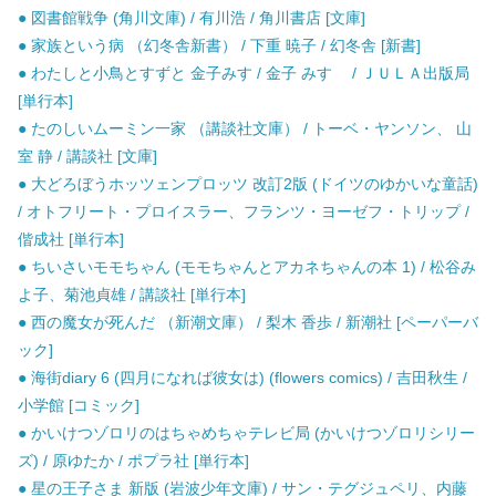
● 図書館戦争 (角川文庫) / 有川浩 / 角川書店 [文庫]
● 家族という病 （幻冬舎新書） / 下重 暁子 / 幻冬舎 [新書]
● わたしと小鳥とすずと 金子みす / 金子 みすゞ / ＪＵＬＡ出版局
[単行本]
● たのしいムーミン一家 （講談社文庫） / トーベ・ヤンソン、 山
室 静 / 講談社 [文庫]
● 大どろぼうホッツェンプロッツ 改訂2版 (ドイツのゆかいな童話)
/ オトフリート・プロイスラー、フランツ・ヨーゼフ・トリップ /
偕成社 [単行本]
● ちいさいモモちゃん (モモちゃんとアカネちゃんの本 1) / 松谷み
よ子、菊池貞雄 / 講談社 [単行本]
● 西の魔女が死んだ （新潮文庫） / 梨木 香歩 / 新潮社 [ペーパーバ
ック]
● 海街diary 6 (四月になれば彼女は) (flowers comics) / 吉田秋生 /
小学館 [コミック]
● かいけつゾロリのはちゃめちゃテレビ局 (かいけつゾロリシリー
ズ) / 原ゆたか / ポプラ社 [単行本]
● 星の王子さま 新版 (岩波少年文庫) / サン・テグジュペリ、内藤