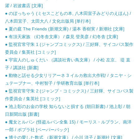
濯 / 岩波書店 [文庫]
● のぼっちゃう (ミセスこどもの本, 八木田宣子みどりのえほん) /
八木田宜子、太田大八 / 文化出版局 [単行本]
● 夏の庭 The Friends (新潮文庫) / 湯本 香樹実 / 新潮社 [文庫]
● 有頂天家族 （幻冬舎文庫） / 森見 登美彦 / 幻冬舎 [文庫]
● 監視官常守朱 1 (ジャンプコミックス) / 三好輝、サイコパス製作
委員会 / 集英社 [コミック]
● 宇宙人のしゅくだい （講談社青い鳥文庫） / 小松 左京、 堤 直
子 / 講談社 [新書]
● 動物と話せる少女リリアーネ 3 イルカ救出大作戦! / タニヤ・シ
ュテーブナー、中村智子 / 学研教育出版 [単行本]
● 監視官常守朱 2 (ジャンプ・コミックス) / 三好輝、サイコパス製
作委員会 / 集英社 [コミック]
● 池上彰のお金の学校 知らないと損する (朝日新書) / 池上彰 / 朝
日新聞出版 [新書]
● 魔女とルパン (怪盗ルパン全集 15) / モーリス・ルブラン、南洋
一郎 / ポプラ社 [ペーパーバック]
● 博士の愛した数式 （新潮文庫） / 小川 洋子 / 新潮社 [文庫]