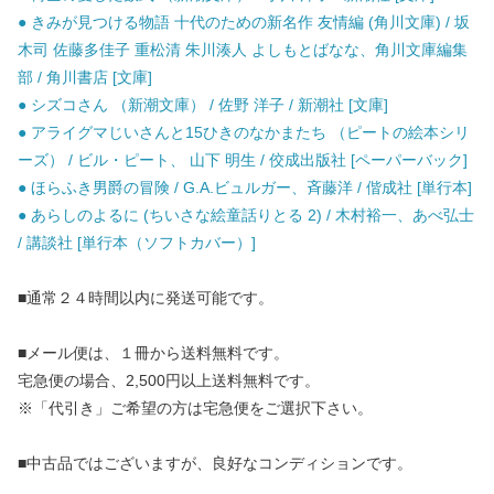
● きみが見つける物語 十代のための新名作 友情編 (角川文庫) / 坂
木司 佐藤多佳子 重松清 朱川湊人 よしもとばなな、角川文庫編集
部 / 角川書店 [文庫]
● シズコさん （新潮文庫） / 佐野 洋子 / 新潮社 [文庫]
● アライグマじいさんと15ひきのなかまたち （ピートの絵本シリ
ーズ） / ビル・ピート、 山下 明生 / 佼成出版社 [ペーパーバック]
● ほらふき男爵の冒険 / G.A.ビュルガー、斉藤洋 / 偕成社 [単行本]
● あらしのよるに (ちいさな絵童話りとる 2) / 木村裕一、あべ弘士
/ 講談社 [単行本（ソフトカバー）]
■通常２４時間以内に発送可能です。
■メール便は、１冊から送料無料です。
宅急便の場合、2,500円以上送料無料です。
※「代引き」ご希望の方は宅急便をご選択下さい。
■中古品ではございますが、良好なコンディションです。