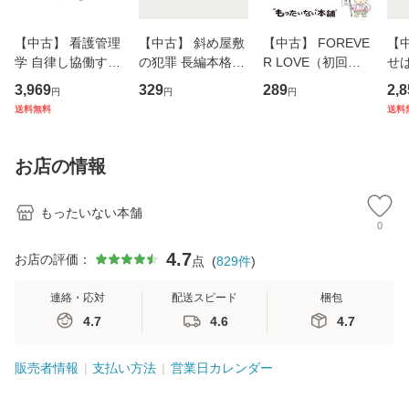
【中古】 看護管理
【中古】 斜め屋敷
【中古】 FOREVE
【
学 自律し協働する
の犯罪 長編本格推
R LOVE（初回生
せば
専門職の看護マネ
理小説 (光文社文
産限定盤） / 清水
VD
3,969
329
289
2,8
円
円
円
ジメントスキル 改
庫) / 島田荘司 / 光
翔太×加藤ミリヤ /
タ
送料無料
送料
訂第3版 (看護学テ
文社 [文庫]【メー
[CD]【メール便送
ター
キストNiCE) / 手島
ル便送料無料】
料無料】
VD
恵 藤本幸三 / 南江
料
お店の情報
堂 [単行
もったいない本舗
0
4.7
お店の評価：
点
(
829
件
)
連絡・応対
配送スピード
梱包
4.7
4.6
4.7
販売者情報
支払い方法
営業日カレンダー