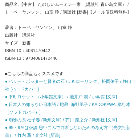
商品名:【中古】 たのしいムーミン一家 （講談社 青い鳥文庫） /
トーベ・ヤンソン、 山室 静 / 講談社 [新書]【メール便送料無料】
著者：トーベ・ヤンソン、 山室 静
出版社：講談社
サイズ：新書
ISBN-10：4061470442
ISBN-13：9784061470446
■こちらの商品もオススメです
● ハリー・ポッターと賢者の石 / J.K.ローリング、松岡佑子 / 静山
社 [ハードカバー]
● 下町ロケット （小学館文庫） / 池井戸 潤 / 小学館 [文庫]
● 日本人の知らない日本語 / 蛇蔵, 海野凪子 / KADOKAWA [単行本
（ソフトカバー）]
● 蜘蛛の糸 杜子春 (新潮文庫) / 芥川 龍之介 / 新潮社 [文庫]
● 99・9％は仮説 思いこみで判断しないための考え方 （光文社新
書） / 竹内 薫 / 光文社 [新書]