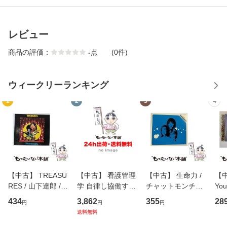
レビュー
商品の評価：
-
点
(0件)
ウィークリーランキング
1
2
3
4
【中古】 TREASU
【中古】 看護管理
【中古】 生命力 /
【中
RES / 山下達郎 /
学 自律し協働する
チャットモンチー /
You
イーストウエス
専門職の看護マネ
キューンレコード
のがか
434
3,862
355
28
円
円
円
ト・ジャパン [CD]
ジメントスキル 改
[CD]【メール便送
【
送料無料
【メール便送料無
訂第3版 (看護学テ
料無料】
料