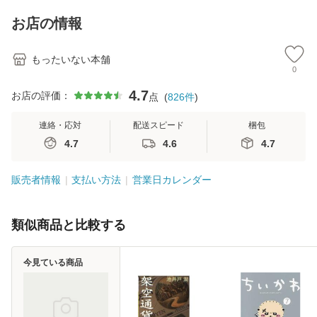
料】
キストNiCE) / 手島
恵 藤本幸三 / 南江
お店の情報
堂 [単行
もったいない本舗
0
4.7
お店の評価：
点
(
826
件
)
連絡・応対
配送スピード
梱包
4.7
4.6
4.7
販売者情報
支払い方法
営業日カレンダー
類似商品と比較する
今見ている商品