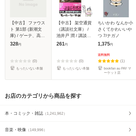
【中古】 ファウス
【中古】 架空通貨
ちいかわ なんか小
ト 第1部 (新潮文
（講談社文庫） /
さくてかわいいや
庫) / ゲーテ、高橋
池井戸 潤 / 講談社
つ 7/ナガノ
義孝 / 新潮社 [文
[文庫]【メール便送
328
261
1,375
円
円
円
庫]【メール便送料
料無料】
無料】
送料無料
(0)
(0)
(1)
もったいない本舗
もったいない本舗
bookfan au PAY マ
ーケット店
お店のカテゴリから商品を探す
本・コミック・雑誌
（
1,241,962
）
音楽・映像
（
149,996
）