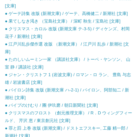
[文庫]
● ゲーテ詩集 改版 (新潮文庫) / ゲーテ、高橋健二 / 新潮社 [文庫]
● 果てしなき渇き （宝島社文庫） / 深町 秋生 / 宝島社 [文庫]
● クリスマス・カロル 改版 (新潮文庫 テ-3-5) / ディケンズ、村岡
花子 / 新潮社 [文庫]
● 江戸川乱歩傑作選 改版 （新潮文庫） / 江戸川 乱歩 / 新潮社 [文
庫]
● たのしいムーミン一家 （講談社文庫） / トーベ・ヤンソン、 山
室 静 / 講談社 [文庫]
● ジャン・クリストフ 1 (岩波文庫) / ロマン・ロ ラン、 豊島 与志
雄 / 岩波書店 [文庫]
● バイロン詩集 改版 (新潮文庫 ハ-2-1) / バイロン、阿部知二 / 新
潮社 [文庫]
● パイプのけむり / 團 伊玖磨 / 朝日新聞社 [文庫]
● クリスマスのフロスト （創元推理文庫） / R．D ウィングフィー
ルド、 芹沢 恵 / 東京創元社 [文庫]
● 罪と罰 上巻 改版 (新潮文庫) / ドストエフスキー, 工藤 精一郎 /
新潮社 [文庫]