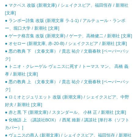
● マクベス 改版 (新潮文庫) / シェイクスピア、福田恆存 / 新潮社
[文庫]
● ランボー詩集 改版 (新潮文庫 ラ-1-1) / アルテュール・ランボ
ー、堀口大学 / 新潮社 [文庫]
● ゲーテ格言集 改版 (新潮文庫) / ゲーテ、高橋健二 / 新潮社 [文庫]
● オセロー (新潮文庫, 赤-20-B) / シェイクスピア / 新潮社 [文庫]
● 悪の教典 下 （文春文庫） / 貴志 祐介 / 文藝春秋 [ペーパーバッ
ク]
● トニオ・クレーゲル ヴェニスに死す / トーマス マン、 高橋 義
孝 / 新潮社 [文庫]
● 悪の教典 上 （文春文庫） / 貴志 祐介 / 文藝春秋 [ペーパーバッ
ク]
● ロミオとジュリエット 改版 (新潮文庫) / シェイクスピア、中野
好夫 / 新潮社 [文庫]
● 赤と黒 下 (新潮文庫) / スタンダール、 小林 正 / 新潮社 [文庫]
● 化物語 上 （講談社BOX） / 西尾 維新 / 講談社 [単行本（ソフト
カバー）]
● ヴェニスの商人 (新潮文庫) / シェイクスピア、福田恒存 / 新潮社