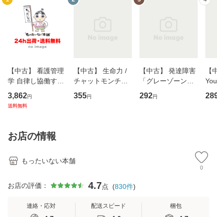
【中古】 看護管理
【中古】 生命力 /
【中古】 発達障害
【中
学 自律し協働する
チャットモンチー /
「グレーゾーン」
You
専門職の看護マネ
キューンレコード
その正しい理解と
のがか
3,862
355
292
28
円
円
円
ジメントスキル 改
[CD]【メール便送
克服法 (SB新書 57
【
送料無料
訂第3版 (看護学テ
料無料】
2) / 岡田尊司 / Ｓ
料
キストNiCE) / 手島
Ｂクリエイティブ
恵 藤本幸三 / 南江
[新書]【メール便送
お店の情報
堂 [単行
料無料】
もったいない本舗
0
4.7
お店の評価：
点
(
830
件
)
連絡・応対
配送スピード
梱包