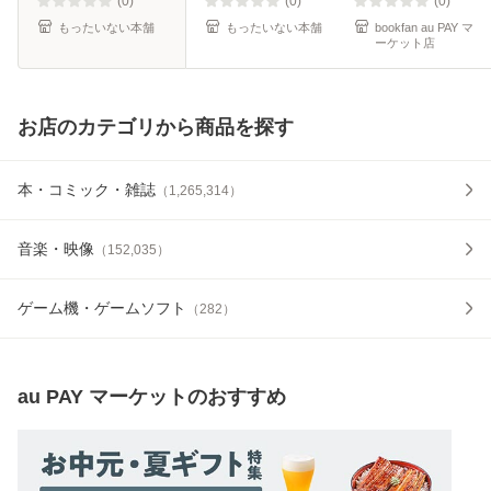
(0)
(0)
(0)
もったいない本舗
もったいない本舗
bookfan au PAY マ
ーケット店
お店のカテゴリから商品を探す
本・コミック・雑誌
（
1,265,314
）
音楽・映像
（
152,035
）
ゲーム機・ゲームソフト
（
282
）
au PAY マーケット
のおすすめ