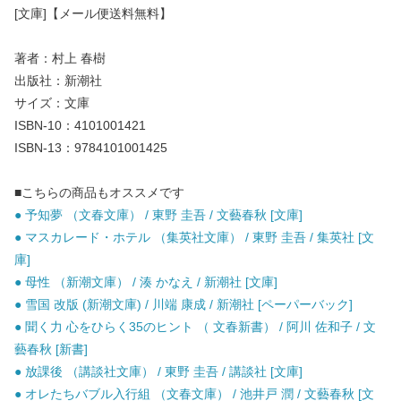
[文庫]【メール便送料無料】
著者：村上 春樹
出版社：新潮社
サイズ：文庫
ISBN-10：4101001421
ISBN-13：9784101001425
■こちらの商品もオススメです
● 予知夢 （文春文庫） / 東野 圭吾 / 文藝春秋 [文庫]
● マスカレード・ホテル （集英社文庫） / 東野 圭吾 / 集英社 [文
庫]
● 母性 （新潮文庫） / 湊 かなえ / 新潮社 [文庫]
● 雪国 改版 (新潮文庫) / 川端 康成 / 新潮社 [ペーパーバック]
● 聞く力 心をひらく35のヒント （ 文春新書） / 阿川 佐和子 / 文
藝春秋 [新書]
● 放課後 （講談社文庫） / 東野 圭吾 / 講談社 [文庫]
● オレたちバブル入行組 （文春文庫） / 池井戸 潤 / 文藝春秋 [文