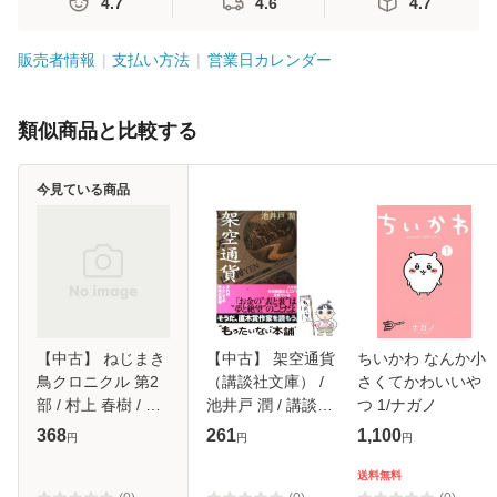
4.7
4.6
4.7
販売者情報
支払い方法
営業日カレンダー
類似商品と比較する
今見ている商品
【中古】 ねじまき
【中古】 架空通貨
ちいかわ なんか小
鳥クロニクル 第2
（講談社文庫） /
さくてかわいいや
部 / 村上 春樹 / 新
池井戸 潤 / 講談社
つ 1/ナガノ
潮社 [文庫]【メー
[文庫]【メール便送
368
261
1,100
円
円
円
ル便送料無料】
料無料】
送料無料