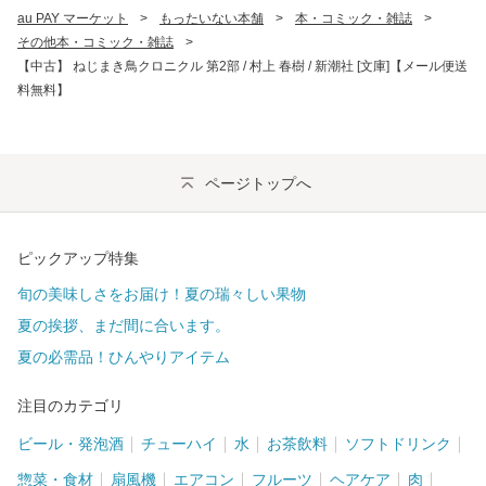
au PAY マーケット
>
もったいない本舗
>
本・コミック・雑誌
>
その他本・コミック・雑誌
>
【中古】 ねじまき鳥クロニクル 第2部 / 村上 春樹 / 新潮社 [文庫]【メール便送
料無料】
ページトップへ
ピックアップ特集
旬の美味しさをお届け！夏の瑞々しい果物
夏の挨拶、まだ間に合います。
夏の必需品！ひんやりアイテム
注目のカテゴリ
ビール・発泡酒
チューハイ
水
お茶飲料
ソフトドリンク
惣菜・食材
扇風機
エアコン
フルーツ
ヘアケア
肉