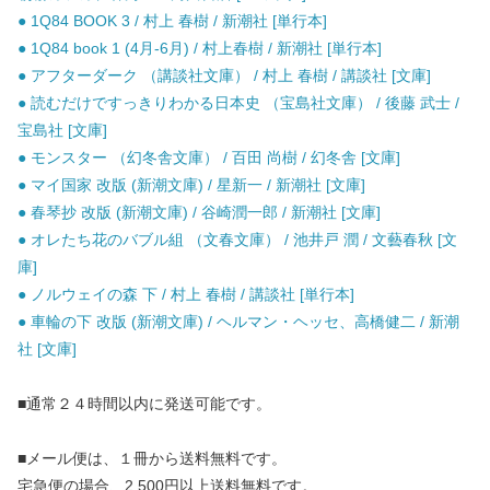
● 1Q84 BOOK 3 / 村上 春樹 / 新潮社 [単行本]
● 1Q84 book 1 (4月-6月) / 村上春樹 / 新潮社 [単行本]
● アフターダーク （講談社文庫） / 村上 春樹 / 講談社 [文庫]
● 読むだけですっきりわかる日本史 （宝島社文庫） / 後藤 武士 /
宝島社 [文庫]
● モンスター （幻冬舎文庫） / 百田 尚樹 / 幻冬舎 [文庫]
● マイ国家 改版 (新潮文庫) / 星新一 / 新潮社 [文庫]
● 春琴抄 改版 (新潮文庫) / 谷崎潤一郎 / 新潮社 [文庫]
● オレたち花のバブル組 （文春文庫） / 池井戸 潤 / 文藝春秋 [文
庫]
● ノルウェイの森 下 / 村上 春樹 / 講談社 [単行本]
● 車輪の下 改版 (新潮文庫) / ヘルマン・ヘッセ、高橋健二 / 新潮
社 [文庫]
■通常２４時間以内に発送可能です。
■メール便は、１冊から送料無料です。
宅急便の場合、2,500円以上送料無料です。