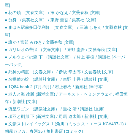
庫]
● 花の鎖 （文春文庫） / 湊 かなえ / 文藝春秋 [文庫]
● 分身 （集英社文庫） / 東野 圭吾 / 集英社 [文庫]
● まほろ駅前多田便利軒 （文春文庫） / 三浦 しをん / 文藝春秋 [文
庫]
● 誰か / 宮部 みゆき / 文藝春秋 [文庫]
● ガリレオの苦悩 （文春文庫） / 東野 圭吾 / 文藝春秋 [文庫]
● ノルウェイの森 下 （講談社文庫） / 村上 春樹 / 講談社 [ペーパ
ーバック]
● 死神の精度 （文春文庫） / 伊坂 幸太郎 / 文藝春秋 [文庫]
● 名探偵の掟 （講談社文庫） / 東野 圭吾 / 講談社 [文庫]
● 1Q84 book 2 (7月-9月) / 村上春樹 / 新潮社 [単行本]
● 老人と海 改版 (新潮文庫) / アーネスト・ヘミングウェイ, 福田恒
存 / 新潮社 [文庫]
● 流星ワゴン （講談社文庫） / 重松 清 / 講談社 [文庫]
● 項羽と劉邦 下 (新潮文庫) / 司馬 遼太郎 / 新潮社 [文庫]
● 文豪ストレイドッグス 1 (角川コミックス・エース KCA437-1) /
朝霧カフカ、春河35 / 角川書店 [コミック]