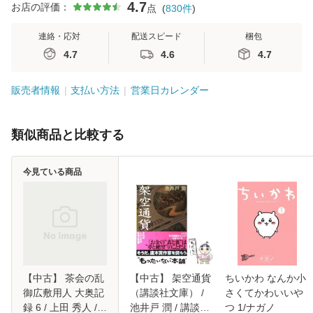
4.7
お店の評価：
点
(
830
件
)
連絡・応対
配送スピード
梱包
4.7
4.6
4.7
販売者情報
支払い方法
営業日カレンダー
類似商品と比較する
今見ている商品
【中古】 茶会の乱
【中古】 架空通貨
ちいかわ なんか小
御広敷用人 大奥記
（講談社文庫） /
さくてかわいいや
録 6 / 上田 秀人 /
池井戸 潤 / 講談社
つ 1/ナガノ