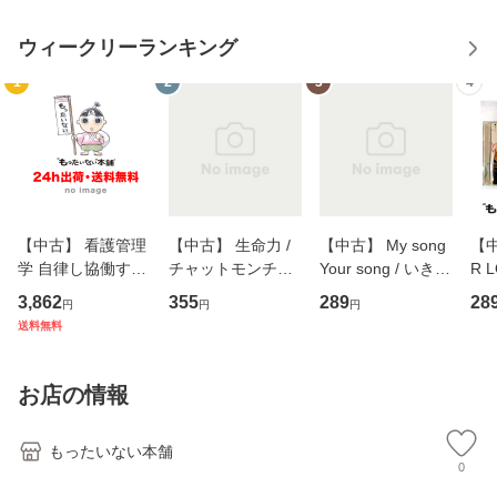
ウィークリーランキング
1
2
3
4
【中古】 看護管理
【中古】 生命力 /
【中古】 My song
【中
学 自律し協働する
チャットモンチー /
Your song / いきも
R 
専門職の看護マネ
キューンレコード
のがかり / [CD]
産限
3,862
355
289
28
円
円
円
ジメントスキル 改
[CD]【メール便送
【メール便送料無
翔太
送料無料
訂第3版 (看護学テ
料無料】
料】
[C
キストNiCE) / 手島
料
恵 藤本幸三 / 南江
お店の情報
堂 [単行
もったいない本舗
0