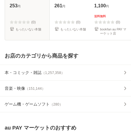
光文社 [文庫]【メ
[文庫]【メール便送
253
261
1,100
円
円
円
ール便送料無料】
料無料】
送料無料
(0)
(0)
(0)
もったいない本舗
もったいない本舗
bookfan au PAY マ
ーケット店
お店のカテゴリから商品を探す
本・コミック・雑誌
（
1,257,358
）
音楽・映像
（
151,144
）
ゲーム機・ゲームソフト
（
280
）
au PAY マーケット
のおすすめ