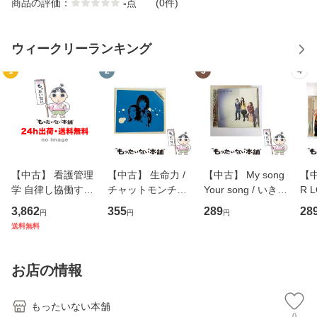
商品の評価：
-
点
(0件)
ウィークリーランキング
1
2
3
4
【中古】 看護管理
【中古】 生命力 /
【中古】 My song
【中
学 自律し協働する
チャットモンチー /
Your song / いきも
R 
専門職の看護マネ
キューンレコード
のがかり / [CD]
産限
3,862
355
289
28
円
円
円
ジメントスキル 改
[CD]【メール便送
【メール便送料無
翔太
送料無料
訂第3版 (看護学テ
料無料】
料】
[C
キストNiCE) / 手島
料
恵 藤本幸三 / 南江
お店の情報
堂 [単行
もったいない本舗
0