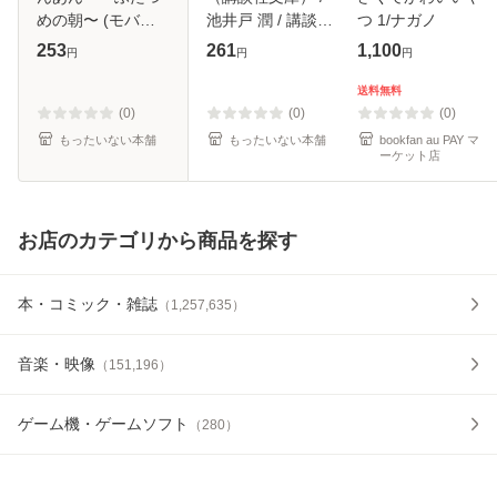
めの朝〜 (モバフ
池井戸 潤 / 講談社
つ 1/ナガノ
ラフラワーコミッ
[文庫]【メール便送
253
261
1,100
円
円
円
クスα) / 佐々木柚
料無料】
奈 / 小学館 [コミッ
送料無料
ク]【メール便送料
(0)
(0)
(0)
無料】
もったいない本舗
もったいない本舗
bookfan au PAY マ
ーケット店
お店のカテゴリから商品を探す
本・コミック・雑誌
（
1,257,635
）
音楽・映像
（
151,196
）
ゲーム機・ゲームソフト
（
280
）