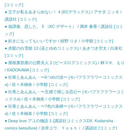
[コミック]
● 王子が私をあきらめない！ 4 (KCデラックス) / アサダ ニッキ /
講談社 [コミック]
● 放課後、恋した。 5 （KC デザート） / 満井 春香 / 講談社 [コミ
ック]
● 好きになってもいいですか / 紺野 りさ / 小学館 [コミック]
● 赤髪の白雪姫 13 (花とゆめコミックス) / あきづき空太 / 白泉社
[コミック]
● 屋根裏部屋の公爵夫人 2 (ビーズログコミックス) / 林マキ、もり
/ KADOKAWA [コミック]
● 社長とあんあん・〜6つめの涙〜 (モバフラフラワーコミックス
α) / 佐々木柚奈 / 小学館 [コミック]
● 社長とあんあん・〜五感で感じる恋心〜 (モバフラフラワーコミ
ックスα) / 佐々木柚奈 / 小学館 [コミック]
● 社長とあんあん・〜7色の束縛〜 (モバフラフラワーコミックス
α) / 佐々木柚奈 / 小学館 [コミック]
● Deep love アユの物語 1 (講談社コミックスDX. Kodansha
comics betsufure) / 吉井ユウ、Ｙｏｓｈｉ / 講談社 [コミック]