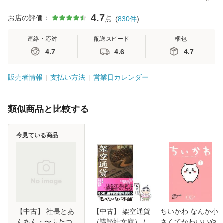
4.7
お店の評価：
点
(
830
件
)
連絡・応対
配送スピード
梱包
4.7
4.6
4.7
販売者情報
支払い方法
営業日カレンダー
類似商品と比較する
今見ている商品
【中古】 社長とあ
【中古】 架空通貨
ちいかわ なんか小
んあん・〜ふたつ
（講談社文庫） /
さくてかわいいや