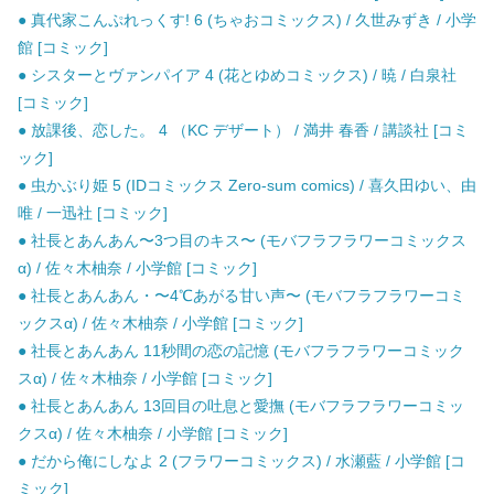
● 真代家こんぷれっくす! 6 (ちゃおコミックス) / 久世みずき / 小学
館 [コミック]
● シスターとヴァンパイア 4 (花とゆめコミックス) / 暁 / 白泉社
[コミック]
● 放課後、恋した。 4 （KC デザート） / 満井 春香 / 講談社 [コミ
ック]
● 虫かぶり姫 5 (IDコミックス Zero-sum comics) / 喜久田ゆい、由
唯 / 一迅社 [コミック]
● 社長とあんあん〜3つ目のキス〜 (モバフラフラワーコミックス
α) / 佐々木柚奈 / 小学館 [コミック]
● 社長とあんあん・〜4℃あがる甘い声〜 (モバフラフラワーコミ
ックスα) / 佐々木柚奈 / 小学館 [コミック]
● 社長とあんあん 11秒間の恋の記憶 (モバフラフラワーコミック
スα) / 佐々木柚奈 / 小学館 [コミック]
● 社長とあんあん 13回目の吐息と愛撫 (モバフラフラワーコミッ
クスα) / 佐々木柚奈 / 小学館 [コミック]
● だから俺にしなよ 2 (フラワーコミックス) / 水瀬藍 / 小学館 [コ
ミック]