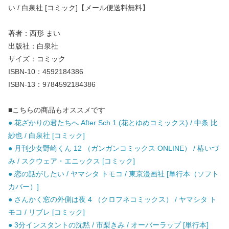
い / 白泉社 [コミック]【メール便送料無料】
著者：西形 まい
出版社：白泉社
サイズ：コミック
ISBN-10：4592184386
ISBN-13：9784592184386
■こちらの商品もオススメです
● 花ざかりの君たちへ After Sch 1 (花とゆめコミックス) / 中条 比
紗也 / 白泉社 [コミック]
● 月刊少女野崎くん 12 （ガンガンコミックス ONLINE） / 椿いづ
み / スクウェア・エニックス [コミック]
● 恋の話がしたい / ヤマシタ トモコ / 東京漫画社 [単行本（ソフト
カバー）]
● さんかく窓の外側は夜 4 （クロフネコミックス） / ヤマシタ ト
モコ / リブレ [コミック]
● 3分インスタントの沈黙 / 市梨きみ / オーバーラップ [単行本]