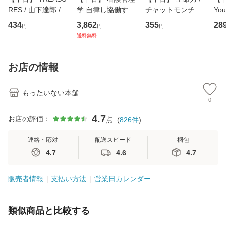
RES / 山下達郎 /
学 自律し協働する
チャットモンチー /
You
イーストウエス
専門職の看護マネ
キューンレコード
のがか
434
3,862
355
28
円
円
円
ト・ジャパン [CD]
ジメントスキル 改
[CD]【メール便送
【
送料無料
【メール便送料無
訂第3版 (看護学テ
料無料】
料
料】
キストNiCE) / 手島
恵 藤本幸三 / 南江
お店の情報
堂 [単行
もったいない本舗
0
4.7
お店の評価：
点
(
826
件
)
連絡・応対
配送スピード
梱包
4.7
4.6
4.7
販売者情報
支払い方法
営業日カレンダー
類似商品と比較する