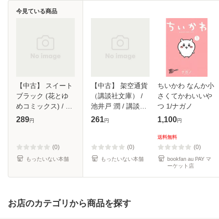
今見ている商品
【中古】 スイート
【中古】 架空通貨
ちいかわ なんか小
ブラック (花とゆ
（講談社文庫） /
さくてかわいいや
めコミックス) / 西
池井戸 潤 / 講談社
つ 1/ナガノ
形 まい / 白泉社
[文庫]【メール便送
289
261
1,100
円
円
円
[コミック]【メール
料無料】
便送料無料】
送料無料
(0)
(0)
(0)
もったいない本舗
もったいない本舗
bookfan au PAY マ
ーケット店
お店のカテゴリから商品を探す