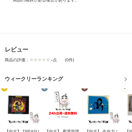
商品の痛みがある場合があります。
レビュー
商品の評価：
-
点
(0件)
ウィークリーランキング
1
2
3
4
【中古】 TREASU
【中古】 看護管理
【中古】 生命力 /
【中