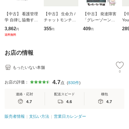
【中古】 看護管理
【中古】 生命力 /
【中古】 発達障害
【中
学 自律し協働する
チャットモンチー /
「グレーゾーン」
You
専門職の看護マネ
キューンレコード
その正しい理解と
のがか
3,862
355
409
28
円
円
円
ジメントスキル 改
[CD]【メール便送
克服法 (SB新書 57
【
送料無料
訂第3版 (看護学テ
料無料】
2) / 岡田尊司 / Ｓ
料
キストNiCE) / 手島
Ｂクリエイティブ
恵 藤本幸三 / 南江
[新書]【メール便送
お店の情報
堂 [単行
料無料】
もったいない本舗
0
4.7
お店の評価：
点
(
830
件
)
連絡・応対
配送スピード
梱包
4.7
4.6
4.7
販売者情報
支払い方法
営業日カレンダー