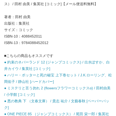
ス） / 田村 由美 / 集英社 [コミック]【メール便送料無料】
著者：田村 由美
出版社：集英社
サイズ：コミック
ISBN-10：4088452011
ISBN-13：9784088452012
■こちらの商品もオススメです
● 約束のネバーランド 12 (ジャンプコミックス) / 出水ぽすか、白
井カイウ / 集英社 [コミック]
● ハリー・ポッターと死の秘宝 上下巻セット / J.K.ローリング、松
岡佑子 / 静山社 [ハードカバー]
● ミステリと言う勿れ 2 (flowersフラワーコミックスα) / 田村由美
/ 小学館 [コミック]
● 悪の教典 下 （文春文庫） / 貴志 祐介 / 文藝春秋 [ペーパーバッ
ク]
● ONE PIECE 85 （ジャンプコミックス） / 尾田 栄一郎 / 集英社