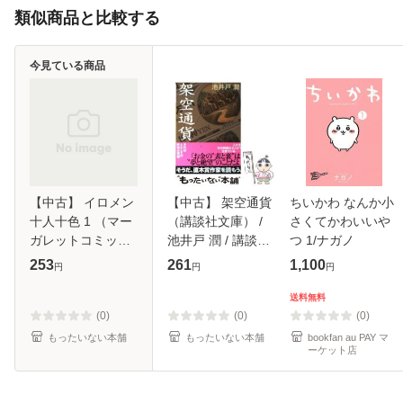
類似商品と比較する
今見ている商品
【中古】 イロメン
【中古】 架空通貨
ちいかわ なんか小
十人十色 1 （マー
（講談社文庫） /
さくてかわいいや
ガレットコミック
池井戸 潤 / 講談社
つ 1/ナガノ
ス） / 田村 由美 /
[文庫]【メール便送
253
261
1,100
円
円
円
集英社 [コミック]
料無料】
【メール便送料無
送料無料
料】
(0)
(0)
(0)
もったいない本舗
もったいない本舗
bookfan au PAY マ
ーケット店