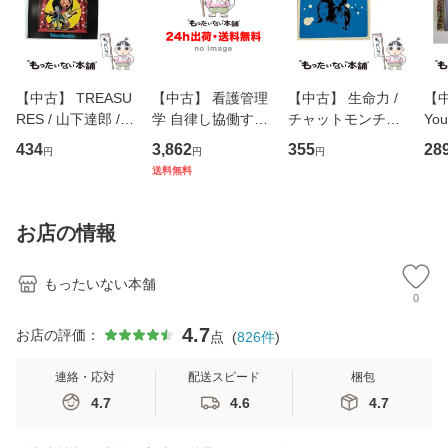
【中古】 TREASU
【中古】 看護管理
【中古】 生命力 /
【中
RES / 山下達郎 /
学 自律し協働する
チャットモンチー /
You
イーストウエス
専門職の看護マネ
キューンレコード
のがか
434
3,862
355
28
円
円
円
ト・ジャパン [CD]
ジメントスキル 改
[CD]【メール便送
【
送料無料
【メール便送料無
訂第3版 (看護学テ
料無料】
料
料】
キストNiCE) / 手島
恵 藤本幸三 / 南江
お店の情報
堂 [単行
もったいない本舗
0
4.7
お店の評価：
点
(
826
件
)
連絡・応対
配送スピード
梱包
4.7
4.6
4.7