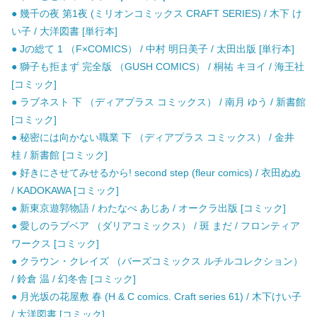
● 幾千の夜 第1夜 (ミリオンコミックス CRAFT SERIES) / 木下 け
い子 / 大洋図書 [単行本]
● Jの総て 1 （F×COMICS） / 中村 明日美子 / 太田出版 [単行本]
● 獅子も拒まず 完全版 （GUSH COMICS） / 桐祐 キヨイ / 海王社
[コミック]
● ラブネスト 下 （ディアプラス コミックス） / 南月 ゆう / 新書館
[コミック]
● 秘密には向かない職業 下 （ディアプラス コミックス） / 金井
桂 / 新書館 [コミック]
● 好きにさせてみせるから! second step (fleur comics) / 衣田ぬぬ
/ KADOKAWA [コミック]
● 新東京遊郭物語 / わたなべ あじあ / オークラ出版 [コミック]
● 愛しのラブベア （ダリアコミックス） / 斑 まだ / フロンティア
ワークス [コミック]
● クラウン・クレイズ （バーズコミックス ルチルコレクション）
/ 鈴倉 温 / 幻冬舎 [コミック]
● 月光坂の花屋敷 春 (H & C comics. Craft series 61) / 木下けい子
/ 大洋図書 [コミック]