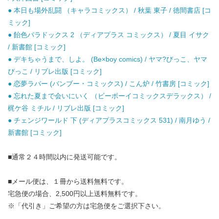
● 本日も場外乱闘 （キャラコミックス） / 秋葉 東子 / 徳間書店 [コ
ミック]
● 飴色パラドックス 2 （ディアプラス コミックス） / 夏目 イサク
/ 新書館 [コミック]
● デキちゃうまで、しよ。 (Be×boy comics) / ヤマ?びっこ、ヤマ
びっこ / リブレ出版 [コミック]
● 恋夢ラバー (バンブー・コミックス) / こん炉 / 竹書房 [コミック]
● 忘れた夏まで会いにいく （ビーボーイコミックスデラックス） /
梶ケ谷 ミチル / リブレ出版 [コミック]
● チェンジワールド 下 (ディアプラスコミックス 531) / 南月ゆう /
新書館 [コミック]
■通常２４時間以内に発送可能です。
■メール便は、１冊から送料無料です。
宅急便の場合、2,500円以上送料無料です。
※「代引き」ご希望の方は宅急便をご選択下さい。