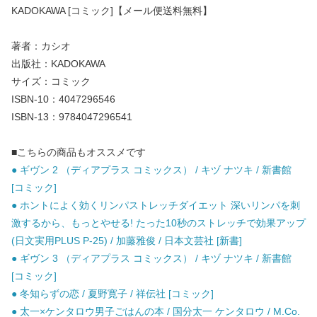
KADOKAWA [コミック]【メール便送料無料】
著者：カシオ
出版社：KADOKAWA
サイズ：コミック
ISBN-10：4047296546
ISBN-13：9784047296541
■こちらの商品もオススメです
● ギヴン 2 （ディアプラス コミックス） / キヅ ナツキ / 新書館
[コミック]
● ホントによく効くリンパストレッチダイエット 深いリンパを刺
激するから、もっとやせる! たった10秒のストレッチで効果アップ
(日文実用PLUS P-25) / 加藤雅俊 / 日本文芸社 [新書]
● ギヴン 3 （ディアプラス コミックス） / キヅ ナツキ / 新書館
[コミック]
● 冬知らずの恋 / 夏野寛子 / 祥伝社 [コミック]
● 太一×ケンタロウ男子ごはんの本 / 国分太一 ケンタロウ / M.Co.