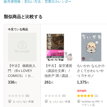
販売者情報
支払い方法
営業日カレンダー
類似商品と比較する
今見ている商品
【中古】 催眠術入
【中古】 架空通貨
ちいかわ なんか小
門 （B’s LOVEY
（講談社文庫） /
さくてかわいいや
COMICS） / カシ
池井戸 潤 / 講談社
つ 7/ナガノ
オ / KADOKAWA
[文庫]【メール便送
336
261
1,375
円
円
円
[コミック]【メール
料無料】
便送料無料】
送料無料
(0)
(0)
(1)
もったいない本舗
もったいない本舗
bookfan au PAY マ
ーケット店