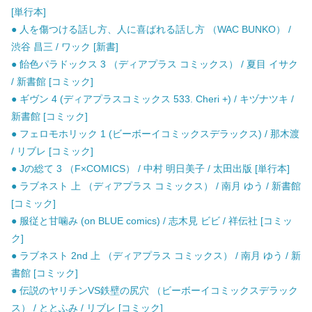
[単行本]
● 人を傷つける話し方、人に喜ばれる話し方 （WAC BUNKO） /
渋谷 昌三 / ワック [新書]
● 飴色パラドックス 3 （ディアプラス コミックス） / 夏目 イサク
/ 新書館 [コミック]
● ギヴン 4 (ディアプラスコミックス 533. Cheri +) / キヅナツキ /
新書館 [コミック]
● フェロモホリック 1 (ビーボーイコミックスデラックス) / 那木渡
/ リブレ [コミック]
● Jの総て 3 （F×COMICS） / 中村 明日美子 / 太田出版 [単行本]
● ラブネスト 上 （ディアプラス コミックス） / 南月 ゆう / 新書館
[コミック]
● 服従と甘噛み (on BLUE comics) / 志木見 ビビ / 祥伝社 [コミッ
ク]
● ラブネスト 2nd 上 （ディアプラス コミックス） / 南月 ゆう / 新
書館 [コミック]
● 伝説のヤリチンVS鉄壁の尻穴 （ビーボーイコミックスデラック
ス） / ととふみ / リブレ [コミック]