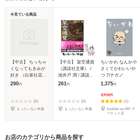
今見ている商品
【中古】 ちっちゃ
【中古】 架空通貨
ちいかわ なんか小
くなってもきみが
（講談社文庫） /
さくてかわいいや
好き （白泉社花丸
池井戸 潤 / 講談社
つ 7/ナガノ
文庫） / 真船 るの
[文庫]【メール便送
290
261
1,375
円
円
円
あ / 白泉社 [文庫]
料無料】
【メール便送料無
送料無料
料】
(0)
(0)
(1)
もったいない本舗
もったいない本舗
bookfan au PAY マ
ーケット店
お店のカテゴリから商品を探す