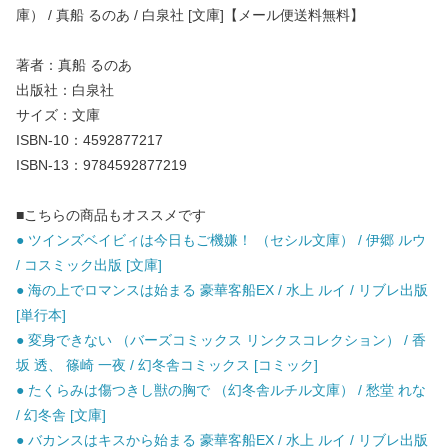
庫） / 真船 るのあ / 白泉社 [文庫]【メール便送料無料】
著者：真船 るのあ
出版社：白泉社
サイズ：文庫
ISBN-10：4592877217
ISBN-13：9784592877219
■こちらの商品もオススメです
● ツインズベイビィは今日もご機嫌！ （セシル文庫） / 伊郷 ルウ
/ コスミック出版 [文庫]
● 海の上でロマンスは始まる 豪華客船EX / 水上 ルイ / リブレ出版
[単行本]
● 変身できない （バーズコミックス リンクスコレクション） / 香
坂 透、 篠崎 一夜 / 幻冬舎コミックス [コミック]
● たくらみは傷つきし獣の胸で （幻冬舎ルチル文庫） / 愁堂 れな
/ 幻冬舎 [文庫]
● バカンスはキスから始まる 豪華客船EX / 水上 ルイ / リブレ出版