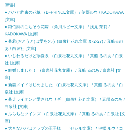
[新書]
● パパと約束の花嫁 （B−PRINCE文庫） / 伊郷ルウ / KADOKAWA
[文庫]
● 狼伯爵のごちそう花嫁 （角川ルビー文庫） / 浅見 茉莉 /
KADOKAWA [文庫]
● 暴君(おとうと)は愛を乞う (白泉社花丸文庫 ま-2-27) / 真船るの
あ / 白泉社 [文庫]
● いじわるだけど溺愛系 （白泉社花丸文庫） / 真船 るのあ / 白泉
社 [文庫]
● 結婚しました！ （白泉社花丸文庫） / 真船 るのあ / 白泉社 [文
庫]
● 新妻メイドはじめました （白泉社花丸文庫） / 真船 るのあ / 白
泉社 [文庫]
● 暴走ライオンと愛されウサギ （白泉社花丸文庫） / 真船るのあ /
白泉社 [文庫]
● ふらちなツインズ （白泉社花丸文庫） / 真船 るのあ / 白泉社 [文
庫]
● 大きなパパはアラブの王子様！ （セシル文庫） / 伊郷 ルウ / コ