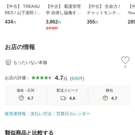
【中古】 TREASU
【中古】 看護管理
【中古】 生命力 /
【中
RES / 山下達郎 /
学 自律し協働する
チャットモンチー /
You
イーストウエス
専門職の看護マネ
キューンレコード
のがか
434
3,862
355
28
円
円
円
ト・ジャパン [CD]
ジメントスキル 改
[CD]【メール便送
【
送料無料
【メール便送料無
訂第3版 (看護学テ
料無料】
料
料】
キストNiCE) / 手島
恵 藤本幸三 / 南江
お店の情報
堂 [単行
もったいない本舗
0
4.7
お店の評価：
点
(
826
件
)
連絡・応対
配送スピード
梱包
4.7
4.6
4.7
販売者情報
支払い方法
営業日カレンダー
類似商品と比較する