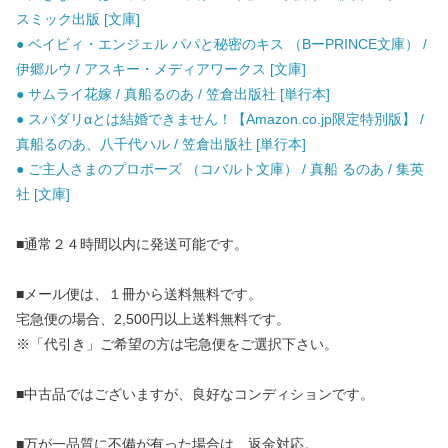
スミック出版 [文庫]
● ベイビィ・エンジェル パパと秘密のキス （BーPRINCE文庫） /
伊郷ルウ / アスキー・メディアワークス [文庫]
● サムライ花嫁 / 真船るのあ / 笠倉出版社 [単行本]
● スパダリαとは結婚できません！【Amazon.co.jp限定特別版】 /
真船るのあ、八千代ハル / 笠倉出版社 [単行本]
● ご主人さまのプロポーズ （コバルト文庫） / 真船 るのあ / 集英
社 [文庫]
■通常２４時間以内に発送可能です。
■メール便は、１冊から送料無料です。
宅急便の場合、2,500円以上送料無料です。
※「代引き」ご希望の方は宅急便をご選択下さい。
■中古品ではございますが、良好なコンディションです。
■万が一品質に不備が有った場合は、返金対応。