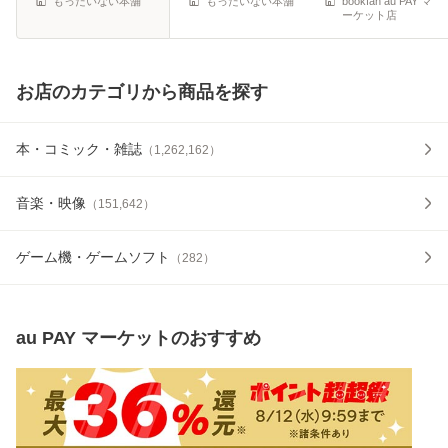
もったいない本舗
もったいない本舗
bookfan au PAY マ
ーケット店
お店のカテゴリから商品を探す
本・コミック・雑誌
（
1,262,162
）
音楽・映像
（
151,642
）
ゲーム機・ゲームソフト
（
282
）
au PAY マーケット
のおすすめ