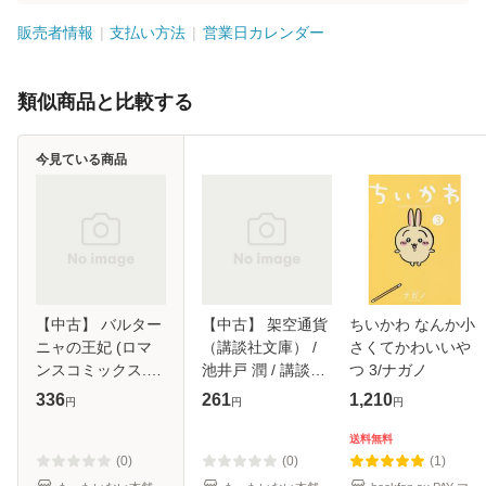
販売者情報
支払い方法
営業日カレンダー
類似商品と比較する
今見ている商品
【中古】 バルター
【中古】 架空通貨
ちいかわ なんか小
ニャの王妃 (ロマ
（講談社文庫） /
さくてかわいいや
ンスコミックス.
池井戸 潤 / 講談社
つ 3/ナガノ
Emerald comics) /
[文庫]【メール便送
336
261
1,210
円
円
円
バーバラ・カート
料無料】
ランド、さいとう
送料無料
ちほ / 宙出版 [コミ
(0)
(0)
(1)
ック]【メ