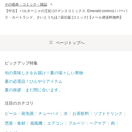
その他本・コミック・雑誌
>
【中古】 バルターニャの王妃 (ロマンスコミックス. Emerald comics) / バーバ
ラ・カートランド、さいとうちほ / 宙出版 [コミック]【メール便送料無料】
ページトップへ
ピックアップ特集
旬の美味しさをお届け！夏の瑞々しい果物
夏の必需品！ひんやりアイテム
夏の挨拶、まだ間に合います。
注目のカテゴリ
ビール・発泡酒
チューハイ
水
お茶飲料
ソフトドリンク
惣菜・食材
扇風機
エアコン
フルーツ
ヘアケア
肉