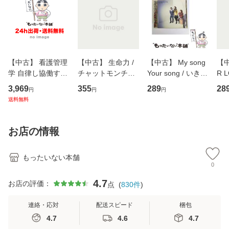
【中古】 看護管理
【中古】 生命力 /
【中古】 My song
【中
学 自律し協働する
チャットモンチー /
Your song / いきも
R 
専門職の看護マネ
キューンレコード
のがかり / [CD]
産限
3,969
355
289
28
円
円
円
ジメントスキル 改
[CD]【メール便送
【メール便送料無
翔太
送料無料
訂第3版 (看護学テ
料無料】
料】
[C
キストNiCE) / 手島
料
恵 藤本幸三 / 南江
お店の情報
堂 [単行
もったいない本舗
0
4.7
お店の評価：
点
(
830
件
)
連絡・応対
配送スピード
梱包
4.7
4.6
4.7