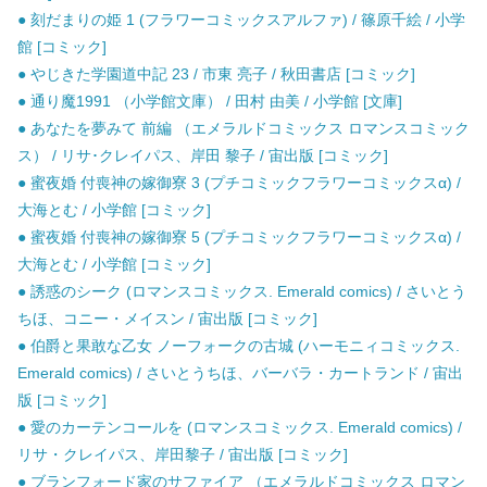
● 刻だまりの姫 1 (フラワーコミックスアルファ) / 篠原千絵 / 小学
館 [コミック]
● やじきた学園道中記 23 / 市東 亮子 / 秋田書店 [コミック]
● 通り魔1991 （小学館文庫） / 田村 由美 / 小学館 [文庫]
● あなたを夢みて 前編 （エメラルドコミックス ロマンスコミック
ス） / リサ･クレイパス、岸田 黎子 / 宙出版 [コミック]
● 蜜夜婚 付喪神の嫁御寮 3 (プチコミックフラワーコミックスα) /
大海とむ / 小学館 [コミック]
● 蜜夜婚 付喪神の嫁御寮 5 (プチコミックフラワーコミックスα) /
大海とむ / 小学館 [コミック]
● 誘惑のシーク (ロマンスコミックス. Emerald comics) / さいとう
ちほ、コニー・メイスン / 宙出版 [コミック]
● 伯爵と果敢な乙女 ノーフォークの古城 (ハーモニィコミックス.
Emerald comics) / さいとうちほ、バーバラ・カートランド / 宙出
版 [コミック]
● 愛のカーテンコールを (ロマンスコミックス. Emerald comics) /
リサ・クレイパス、岸田黎子 / 宙出版 [コミック]
● ブランフォード家のサファイア （エメラルドコミックス ロマン