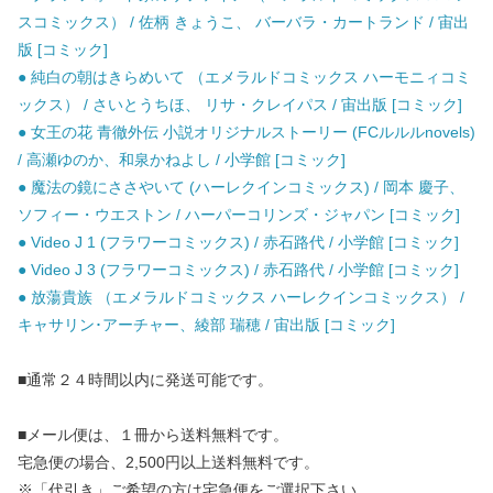
スコミックス） / 佐柄 きょうこ、 バーバラ・カートランド / 宙出
版 [コミック]
● 純白の朝はきらめいて （エメラルドコミックス ハーモニィコミ
ックス） / さいとうちほ、 リサ・クレイパス / 宙出版 [コミック]
● 女王の花 青徹外伝 小説オリジナルストーリー (FCルルルnovels)
/ 高瀬ゆのか、和泉かねよし / 小学館 [コミック]
● 魔法の鏡にささやいて (ハーレクインコミックス) / 岡本 慶子、
ソフィー・ウエストン / ハーパーコリンズ・ジャパン [コミック]
● Video J 1 (フラワーコミックス) / 赤石路代 / 小学館 [コミック]
● Video J 3 (フラワーコミックス) / 赤石路代 / 小学館 [コミック]
● 放蕩貴族 （エメラルドコミックス ハーレクインコミックス） /
キャサリン･アーチャー、綾部 瑞穂 / 宙出版 [コミック]
■通常２４時間以内に発送可能です。
■メール便は、１冊から送料無料です。
宅急便の場合、2,500円以上送料無料です。
※「代引き」ご希望の方は宅急便をご選択下さい。