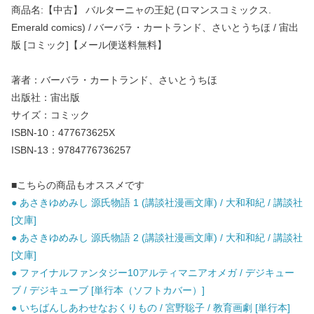
商品名:【中古】 バルターニャの王妃 (ロマンスコミックス.
Emerald comics) / バーバラ・カートランド、さいとうちほ / 宙出
版 [コミック]【メール便送料無料】
著者：バーバラ・カートランド、さいとうちほ
出版社：宙出版
サイズ：コミック
ISBN-10：477673625X
ISBN-13：9784776736257
■こちらの商品もオススメです
● あさきゆめみし 源氏物語 1 (講談社漫画文庫) / 大和和紀 / 講談社
[文庫]
● あさきゆめみし 源氏物語 2 (講談社漫画文庫) / 大和和紀 / 講談社
[文庫]
● ファイナルファンタジー10アルティマニアオメガ / デジキュー
ブ / デジキューブ [単行本（ソフトカバー）]
● いちばんしあわせなおくりもの / 宮野聡子 / 教育画劇 [単行本]