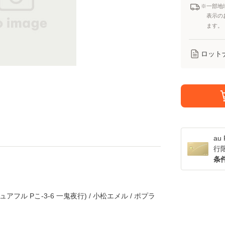
※一部地
表示の
ます。
ロット
a
行
条
フル Pこ-3-6 一鬼夜行) / 小松エメル / ポプラ