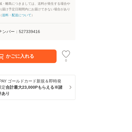
域・離島につきましては、送料が発生する場合や
お届け予定日期間内にお届けできない場合があり
（
送料・配送について
）
ナンバー：
527339416
かごに入れる
0
u PAY ゴールドカード新規＆即時発
限定
合計最大23,000Pもらえる※諸
件あり