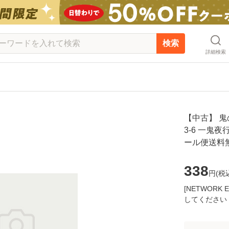
検索
詳細検索
【中古】 鬼
3-6 一鬼夜行
ール便送料
338
円(
税
[NETWOR
してください