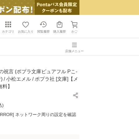
カテゴリ
お気に入り
閲覧履歴
購入履歴
かご
店舗メニュー
の祝言 (ポプラ文庫ピュアフル Pこ-
) / 小松エメル / ポプラ社 [文庫]【メ
無料】
込
)
K ERROR] ネットワーク周りの設定を確認