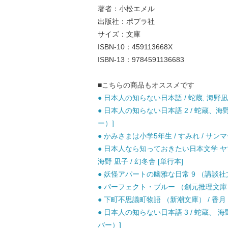
著者：小松エメル
出版社：ポプラ社
サイズ：文庫
ISBN-10：459113668X
ISBN-13：9784591136683
■こちらの商品もオススメです
● 日本人の知らない日本語 / 蛇蔵, 海野凪
● 日本人の知らない日本語 2 / 蛇蔵、
ー）]
● かみさまは小学5年生 / すみれ / サ
● 日本人なら知っておきたい日本文学 ヤ
海野 凪子 / 幻冬舎 [単行本]
● 妖怪アパートの幽雅な日常 9 （講談社文庫
● パーフェクト・ブルー （創元推理文庫） /
● 下町不思議町物語 （新潮文庫） / 香月 日
● 日本人の知らない日本語 3 / 蛇蔵、 
バー）]