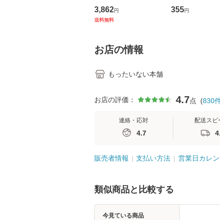
の看護マネジメントス
ーンレコード [C
3,862
355
円
円
キル 改訂第3版 (看護
【メール便送料
送料無料
学テキストNiCE) / 手
島恵 藤本幸三 / 南江
堂 [単行
お店の情報
もったいない本舗
4.7
お店の評価：
点
(
830
連絡・応対
配送スピ
4.7
4
販売者情報
支払い方法
営業日カレン
類似商品と比較する
今見ている商品