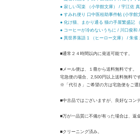
● 寂しい写楽 （小学館文庫） / 宇江佐 真理
● すみれ便り 口中医桂助事件帖 (小学館文庫)
● 化け猫、まかり通る 猫の手屋繁盛記 （集
● コーヒーが冷めないうちに / 川口俊和
● 異世界落語 1 （ヒーロー文庫） / 朱雀 
■通常２４時間以内に発送可能です。
■メール便は、１冊から送料無料です。
宅急便の場合、2,500円以上送料無料で
※「代引き」ご希望の方は宅急便をご選
■中古品ではございますが、良好なコン
■万が一品質に不備が有った場合は、返
■クリーニング済み。