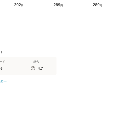
D]
の正しい理解と克服法
かり / [CD]【メール便
盤） / 清水
292
289
289
円
円
円
無料】
(SB新書 572) / 岡田尊
送料無料】
ミリヤ / [CD]【メール
司 / ＳＢクリエイティ
便送料無料
ブ [新書]【メール便送
料無料】
件
)
ード
梱包
.6
4.7
ダー