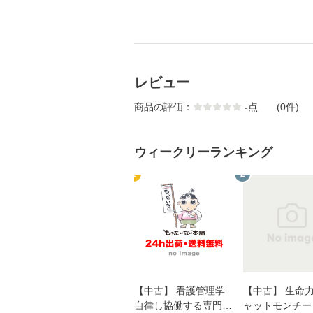
レビュー
商品の評価：
-
点
(0件)
ウィークリーランキング
1
2
【中古】 看護管理学
【中古】 生命力 
自律し協働する専門職
ャットモンチー 