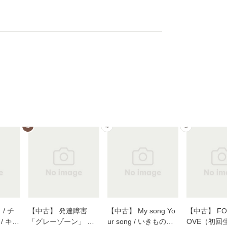
3
4
5
/ チ
【中古】 発達障害
【中古】 My song Yo
【中古】 FOR
/ キュ
「グレーゾーン」 そ
ur song / いきものが
OVE（初回