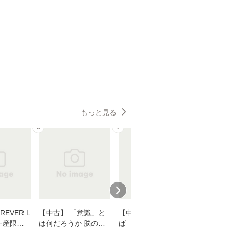
もっと見る
6
7
8
EVER L
【中古】 「意識」と
【中古】 耳をすませ
【中古】
生産限定
は何だろうか 脳の来
ば 〈2枚組〉 [DVD] /
も2時間