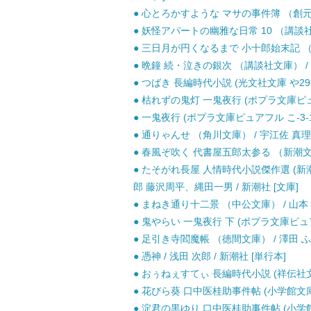
● 心とろかすような マサの事件簿 （創元推
● 妖怪アパートの幽雅な日常 10 （講談社文庫
● 三日月が円くなるまで 小十郎始末記 （角川文
● 晩鐘 続・泣きの銀次 （講談社文庫） / 宇
● つばき 長編時代小説 (光文社文庫 や29-
● 枯れずの鬼灯 一鬼夜行 (ポプラ文庫ピュアフ
● 一鬼夜行 (ポプラ文庫ピュアフル こ-3-1)
● 通りゃんせ （角川文庫） / 宇江佐 真理 / 
● 春風ぞ吹く 代書屋五郎太参る （新潮文庫）
● たそがれ長屋 人情時代小説傑作選 (新
郎 藤沢周平、縄田一男 / 新潮社 [文庫]
● まねき通り十二景 （中公文庫） / 山本 
● 鬼やらい 一鬼夜行 下 (ポプラ文庫ピュアフ
● 足引き寺閻魔帳 （徳間文庫） / 澤田 ふじ
● 憑神 / 浅田 次郎 / 新潮社 [単行本]
● おぅねぇすてぃ 長編時代小説 (祥伝社文庫)
● 花びら葵 口中医桂助事件帖 (小学館文庫) 
● 淀君の黒ゆり 口中医桂助事件帖 (小学館文庫