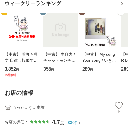
ウィークリーランキング
1
2
3
4
【中古】 看護管理
【中古】 生命力 /
【中古】 My song
【中
学 自律し協働する
チャットモンチー /
Your song / いきも
R 
専門職の看護マネ
キューンレコード
のがかり / [CD]
産限
3,852
355
289
28
円
円
円
ジメントスキル 改
[CD]【メール便送
【メール便送料無
翔太
送料無料
訂第3版 (看護学テ
料無料】
料】
[C
キストNiCE) / 手島
料
恵 藤本幸三 / 南江
お店の情報
堂 [単行
もったいない本舗
0
4.7
お店の評価：
点
(
830
件
)