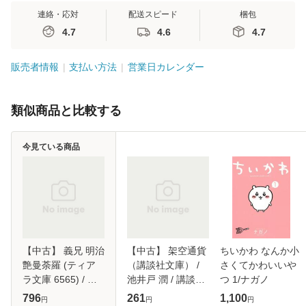
連絡・応対
配送スピード
梱包
4.7
4.6
4.7
販売者情報
支払い方法
営業日カレンダー
類似商品と比較する
今見ている商品
【中古】 義兄 明治
【中古】 架空通貨
ちいかわ なんか小
艶曼荼羅 (ティア
（講談社文庫） /
さくてかわいいや
ラ文庫 6565) / 丸
池井戸 潤 / 講談社
つ 1/ナガノ
木文華 / プランタ
[文庫]【メール便送
796
261
1,100
円
円
円