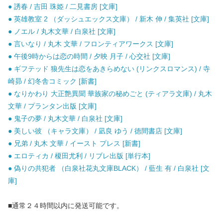
● 誘春 / 吉田 珠姫 / 二見書房 [文庫]
● 英雄教室 2 （ダッシュエックス文庫） / 新木 伸 / 集英社 [文庫]
● ノエル / 丸木文華 / 白泉社 [文庫]
● 言いなり / 丸木 文華 / フロンティアワークス [文庫]
● 午後9時からは恋の時間 / 夕映 月子 / 心交社 [文庫]
● ギフテッド 狼先生は恋をあきらめない (リンクスロマンス) / 寺
崎昴 / 幻冬舎コミック [新書]
● なりかわり 大正艶異聞 華族家の秘めごと (ティアラ文庫) / 丸木
文華 / プランタン出版 [文庫]
● 鬼子の夢 / 丸木文華 / 白泉社 [文庫]
● 美しい彼 （キャラ文庫） / 凪良 ゆう / 徳間書店 [文庫]
● 兄弟 / 丸木 文華 / イースト プレス [新書]
● エロティカ / 榎田尤利 / リブレ出版 [単行本]
● 偽りの共犯者 （白泉社花丸文庫BLACK） / 藍生 有 / 白泉社 [文
庫]
■通常２４時間以内に発送可能です。