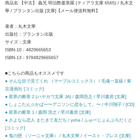
商品名:【中古】 義兄 明治艶曼荼羅 (ティアラ文庫 6565) / 丸木文
華 / プランタン出版 [文庫]【メール便送料無料】
著者：丸木文華
出版社：プランタン出版
サイズ：文庫
ISBN-10：4829665653
ISBN-13：9784829665657
■こちらの商品もオススメです
● そんな目で見てくれ （マーブルコミックス） / 毛魂一直線 / 東
京漫画社 [コミック]
● 星界の断章 2 (ハヤカワ文庫 JA) / 森岡浩之 / 早川書房 [文庫]
● しょこたん☆かばー〜アニソンに恋をして。〜 / 中川翔子 / [CD]
● 星界の断章 1 / 森岡 浩之 / 早川書房 [文庫]
● さよなら恋人 またきて友だち / yoha / ふゅーじょんぷろだくと
[コミック]
● 鬼の戀 （ソーニャ文庫） / 丸木文華 / イースト・プレス [文庫]