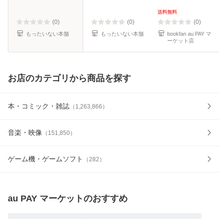
ン出版 [文庫]【メ
料無料】
ール便送料無料】
送料無料
(0)
(0)
(0)
もったいない本舗
もったいない本舗
bookfan au PAY マ
ーケット店
お店のカテゴリから商品を探す
本・コミック・雑誌
（
1,263,866
）
音楽・映像
（
151,850
）
ゲーム機・ゲームソフト
（
282
）
au PAY マーケット
のおすすめ