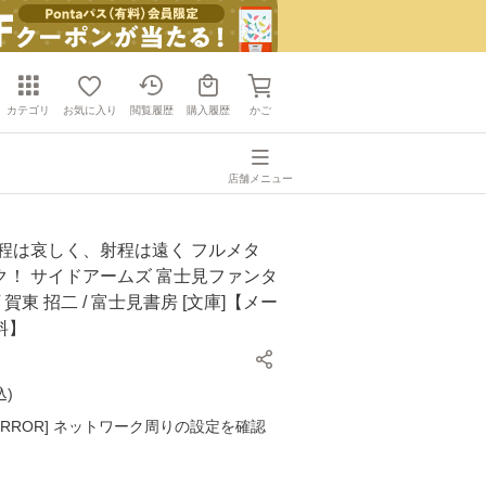
カテゴリ
お気に入り
閲覧履歴
購入履歴
かご
店舗メニュー
音程は哀しく、射程は遠く フルメタ
ク！ サイドアームズ 富士見ファンタ
 賀東 招二 / 富士見書房 [文庫]【メー
料】
込
)
K ERROR] ネットワーク周りの設定を確認