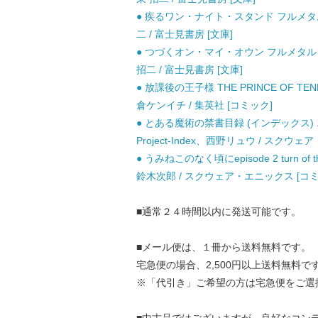
● 疾るワン・ナイト・スタンド フルメタル
二 / 富士見書房 [文庫]
● つづくオン・マイ・オウン フルメタル
招二 / 富士見書房 [文庫]
● 放課後の王子様 THE PRINCE OF TE
倉ケンイチ / 集英社 [コミック]
● とある魔術の禁書目録 (インデックス) 
Project-Index、西野リュウ / スクウ
● うみねこのなく頃にepisode 2 turn of the 
鈴木次郎 / スクウェア・エニックス [コミ
■通常２４時間以内に発送可能です。
■メール便は、１冊から送料無料です。
宅急便の場合、2,500円以上送料無料で
※「代引き」ご希望の方は宅急便をご選