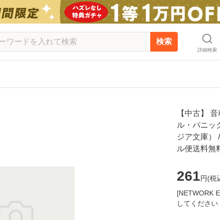
検索
詳細検索
【中古】 
ル・パニッ
ジア文庫） /
ル便送料無
261
円(
税
[NETWOR
してください