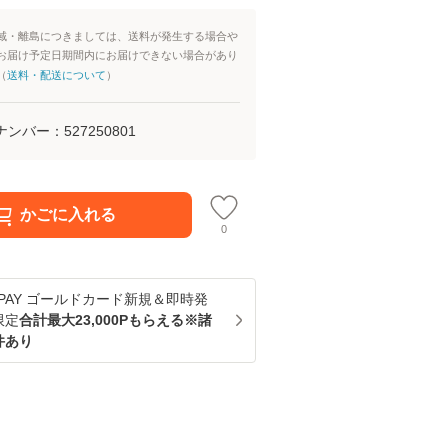
域・離島につきましては、送料が発生する場合や
お届け予定日期間内にお届けできない場合があり
（
送料・配送について
）
ナンバー：
527250801
かごに入れる
0
u PAY ゴールドカード新規＆即時発
限定
合計最大23,000Pもらえる※諸
件あり