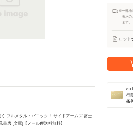
※一部地
表示の
ます。
ロット
a
行
条
遠く フルメタル・パニック！ サイドアームズ 富士
士見書房 [文庫]【メール便送料無料】