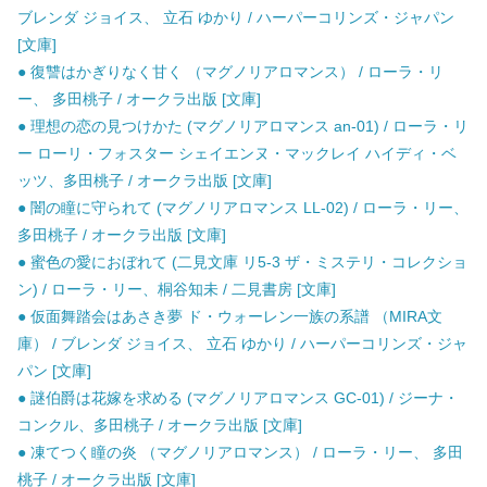
ブレンダ ジョイス、 立石 ゆかり / ハーパーコリンズ・ジャパン
[文庫]
● 復讐はかぎりなく甘く （マグノリアロマンス） / ローラ・リ
ー、 多田桃子 / オークラ出版 [文庫]
● 理想の恋の見つけかた (マグノリアロマンス an-01) / ローラ・リ
ー ローリ・フォスター シェイエンヌ・マックレイ ハイディ・ベ
ッツ、多田桃子 / オークラ出版 [文庫]
● 闇の瞳に守られて (マグノリアロマンス LL-02) / ローラ・リー、
多田桃子 / オークラ出版 [文庫]
● 蜜色の愛におぼれて (二見文庫 リ5-3 ザ・ミステリ・コレクショ
ン) / ローラ・リー、桐谷知未 / 二見書房 [文庫]
● 仮面舞踏会はあさき夢 ド・ウォーレン一族の系譜 （MIRA文
庫） / ブレンダ ジョイス、 立石 ゆかり / ハーパーコリンズ・ジャ
パン [文庫]
● 謎伯爵は花嫁を求める (マグノリアロマンス GC-01) / ジーナ・
コンクル、多田桃子 / オークラ出版 [文庫]
● 凍てつく瞳の炎 （マグノリアロマンス） / ローラ・リー、 多田
桃子 / オークラ出版 [文庫]