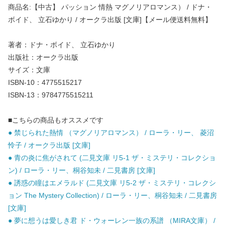
商品名:【中古】 パッション 情熱 マグノリアロマンス） / ドナ・
ボイド、 立石ゆかり / オークラ出版 [文庫]【メール便送料無料】
著者：ドナ・ボイド、 立石ゆかり
出版社：オークラ出版
サイズ：文庫
ISBN-10：4775515217
ISBN-13：9784775515211
■こちらの商品もオススメです
● 禁じられた熱情 （マグノリアロマンス） / ローラ・リー、 菱沼
怜子 / オークラ出版 [文庫]
● 青の炎に焦がされて (二見文庫 リ5-1 ザ・ミステリ・コレクショ
ン) / ローラ・リー、桐谷知未 / 二見書房 [文庫]
● 誘惑の瞳はエメラルド (二見文庫 リ5-2 ザ・ミステリ・コレクシ
ョン The Mystery Collection) / ローラ・リー、桐谷知未 / 二見書房
[文庫]
● 夢に想うは愛しき君 ド・ウォーレン一族の系譜 （MIRA文庫） /