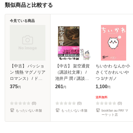
類似商品と比較する
今見ている商品
【中古】 パッショ
【中古】 架空通貨
ちいかわ なんか小
ン 情熱 マグノリア
（講談社文庫） /
さくてかわいいや
ロマンス） / ド
池井戸 潤 / 講談社
つ 1/ナガノ
ナ・ボイド、 立石
[文庫]【メール便送
375
261
1,100
円
円
円
ゆかり / オークラ
料無料】
出版 [文庫]【メー
送料無料
ル便送料無料】
(0)
(0)
(0)
もったいない本舗
もったいない本舗
bookfan au PAY マ
ーケット店