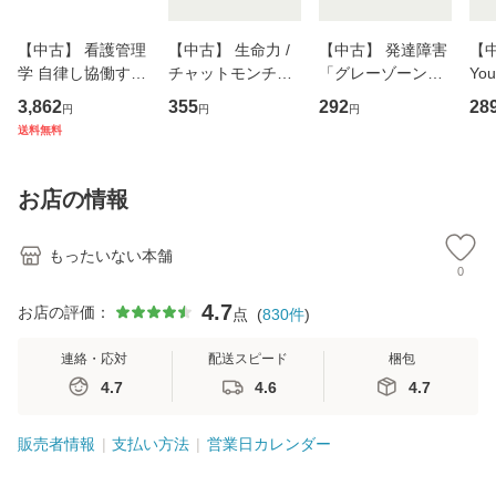
【中古】 看護管理
【中古】 生命力 /
【中古】 発達障害
【中
学 自律し協働する
チャットモンチー /
「グレーゾーン」
You
専門職の看護マネ
キューンレコード
その正しい理解と
のがか
3,862
355
292
28
円
円
円
ジメントスキル 改
[CD]【メール便送
克服法 (SB新書 57
【
送料無料
訂第3版 (看護学テ
料無料】
2) / 岡田尊司 / Ｓ
料
キストNiCE) / 手島
Ｂクリエイティブ
恵 藤本幸三 / 南江
[新書]【メール便送
お店の情報
堂 [単行
料無料】
もったいない本舗
0
4.7
お店の評価：
点
(
830
件
)
連絡・応対
配送スピード
梱包
4.7
4.6
4.7
販売者情報
支払い方法
営業日カレンダー