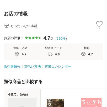
訂第3版 (看護学テ
料無料】
料】
[C
キストNiCE) / 手島
料
恵 藤本幸三 / 南江
お店の情報
堂 [単行
もったいない本舗
0
4.7
お店の評価：
点
(
830
件
)
連絡・応対
配送スピード
梱包
4.7
4.6
4.7
販売者情報
支払い方法
営業日カレンダー
類似商品と比較する
今見ている商品