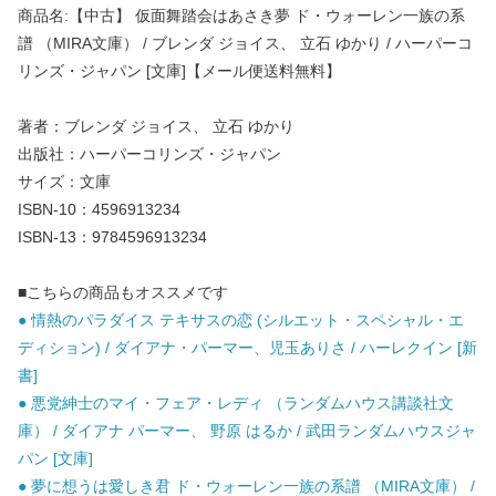
商品名:【中古】 仮面舞踏会はあさき夢 ド・ウォーレン一族の系
譜 （MIRA文庫） / ブレンダ ジョイス、 立石 ゆかり / ハーパーコ
リンズ・ジャパン [文庫]【メール便送料無料】
著者：ブレンダ ジョイス、 立石 ゆかり
出版社：ハーパーコリンズ・ジャパン
サイズ：文庫
ISBN-10：4596913234
ISBN-13：9784596913234
■こちらの商品もオススメです
● 情熱のパラダイス テキサスの恋 (シルエット・スペシャル・エ
ディション) / ダイアナ・パーマー、児玉ありさ / ハーレクイン [新
書]
● 悪党紳士のマイ・フェア・レディ （ランダムハウス講談社文
庫） / ダイアナ パーマー、 野原 はるか / 武田ランダムハウスジャ
パン [文庫]
● 夢に想うは愛しき君 ド・ウォーレン一族の系譜 （MIRA文庫） /