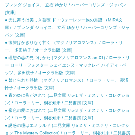
ブレンダ ジョイス、 立石 ゆかり / ハーパーコリンズ・ジャパン
[文庫]
● 光に舞うは美しき薔薇 ド・ウォーレン一族の系譜 （MIRA文
庫） / ブレンダ ジョイス、 立石 ゆかり / ハーパーコリンズ・ジャ
パン [文庫]
● 復讐はかぎりなく甘く （マグノリアロマンス） / ローラ・リ
ー、 多田桃子 / オークラ出版 [文庫]
● 理想の恋の見つけかた (マグノリアロマンス an-01) / ローラ・リ
ー ローリ・フォスター シェイエンヌ・マックレイ ハイディ・ベ
ッツ、多田桃子 / オークラ出版 [文庫]
● 禁じられた熱情 （マグノリアロマンス） / ローラ・リー、 菱沼
怜子 / オークラ出版 [文庫]
● 青の炎に焦がされて (二見文庫 リ5-1 ザ・ミステリ・コレクショ
ン) / ローラ・リー、桐谷知未 / 二見書房 [文庫]
● 蜜色の愛におぼれて (二見文庫 リ5-3 ザ・ミステリ・コレクショ
ン) / ローラ・リー、桐谷知未 / 二見書房 [文庫]
● 誘惑の瞳はエメラルド (二見文庫 リ5-2 ザ・ミステリ・コレクシ
ョン The Mystery Collection) / ローラ・リー、桐谷知未 / 二見書房