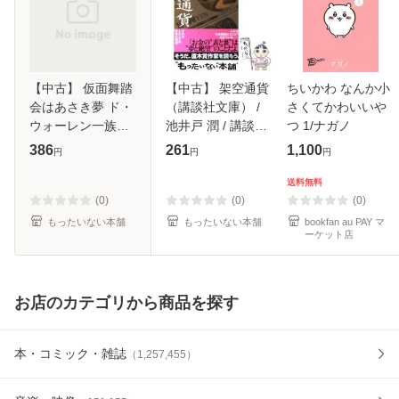
【中古】 仮面舞踏
【中古】 架空通貨
ちいかわ なんか小
会はあさき夢 ド・
（講談社文庫） /
さくてかわいいや
ウォーレン一族の
池井戸 潤 / 講談社
つ 1/ナガノ
系譜 （MIRA文
[文庫]【メール便送
386
261
1,100
円
円
円
庫） / ブレンダ ジ
料無料】
ョイス、 立石 ゆか
送料無料
り / ハーパーコリ
(0)
(0)
(0)
ンズ・ジャパ
もったいない本舗
もったいない本舗
bookfan au PAY マ
ーケット店
お店のカテゴリから商品を探す
本・コミック・雑誌
（
1,257,455
）