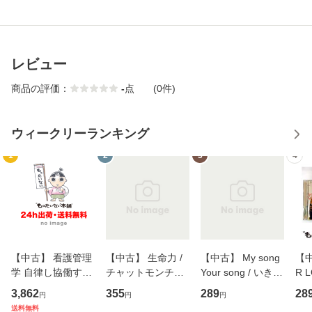
レビュー
商品の評価：
-
点
(0件)
ウィークリーランキング
1
2
3
4
【中古】 看護管理
【中古】 生命力 /
【中古】 My song
【中
学 自律し協働する
チャットモンチー /
Your song / いきも
R 
専門職の看護マネ
キューンレコード
のがかり / [CD]
産限
3,862
355
289
28
円
円
円
ジメントスキル 改
[CD]【メール便送
【メール便送料無
翔太
送料無料