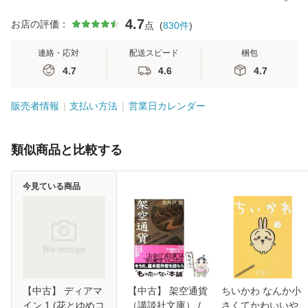
4.7
お店の評価：
点
(
830
件
)
連絡・応対
配送スピード
梱包
4.7
4.6
4.7
販売者情報
支払い方法
営業日カレンダー
類似商品と比較する
今見ている商品
【中古】 ディアマ
【中古】 架空通貨
ちいかわ なんか小
イン 1 (花とゆめコ
（講談社文庫） /
さくてかわいいや