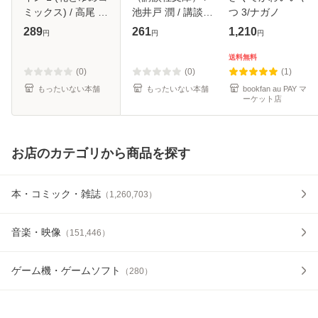
ミックス) / 高尾 滋
池井戸 潤 / 講談社
つ 3/ナガノ
/ 白泉社 [コミック]
[文庫]【メール便送
289
261
1,210
円
円
円
【メール便送料無
料無料】
料】
送料無料
(0)
(0)
(1)
もったいない本舗
もったいない本舗
bookfan au PAY マ
ーケット店
お店のカテゴリから商品を探す
本・コミック・雑誌
（
1,260,703
）
音楽・映像
（
151,446
）
ゲーム機・ゲームソフト
（
280
）