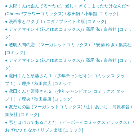
● 太郎くんは歪んでる〜ただ、愛しすぎてしまっただけなんだ〜
(Cheese!フラワーコミックス) / 桜田雛 / 小学館 [コミック]
● 漫画家とヤクザ 1 / コダ / ブライト出版 [コミック]
● ディアマイン 4 (花とゆめコミックス) / 高尾 滋 / 白泉社 [コミッ
ク]
● 透明人間の恋 （マーガレットコミックス） / 安藤 ゆき / 集英社
[コミック]
● ディアマイン 2 (花とゆめコミックス) / 高尾 滋 / 白泉社 [コミッ
ク]
● 鳶田くんと須藤さん 1 （少年チャンピオン コミックス タッ
プ！） / 理央 / 秋田書店 [コミック]
● 鳶田くんと須藤さん 2 （少年チャンピオン コミックス タッ
プ！） / 理央 / 秋田書店 [コミック]
● 友だちの話 (マーガレットコミックス) / 山川あいじ、河原和音 /
集英社 [コミック]
● 恋とはバカであることだ （ビーボーイコミックスデラックス） /
おげれつ たなか / リブレ出版 [コミック]