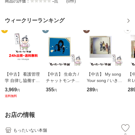
商品の評価：
-
点
(0件)
ウィークリーランキング
1
2
3
4
【中古】 看護管理
【中古】 生命力 /
【中古】 My song
【中
学 自律し協働する
チャットモンチー /
Your song / いきも
R 
専門職の看護マネ
キューンレコード
のがかり / [CD]
産限
3,969
355
289
28
円
円
円
ジメントスキル 改
[CD]【メール便送
【メール便送料無
翔太
送料無料
訂第3版 (看護学テ
料無料】
料】
[C
キストNiCE) / 手島
料
恵 藤本幸三 / 南江
お店の情報
堂 [単行
もったいない本舗
0