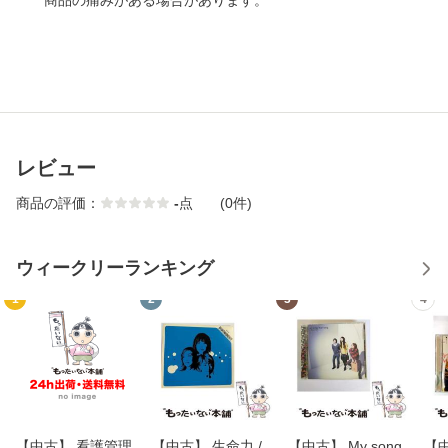
商品の痛みがある場合があります。
レビュー
商品の評価：
-
点
(0件)
ウィークリーランキング
1
2
3
4
【中古】 看護管理
【中古】 生命力 /
【中古】 My song
【中