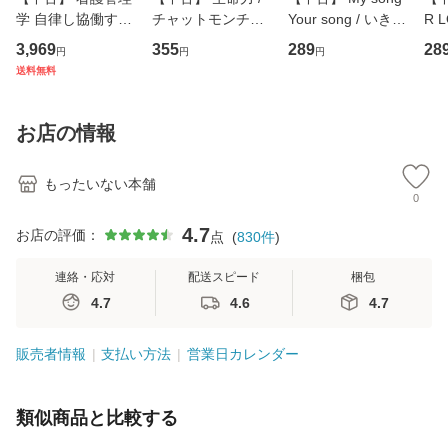
学 自律し協働する
チャットモンチー /
Your song / いきも
R 
専門職の看護マネ
キューンレコード
のがかり / [CD]
産限
3,969
355
289
28
円
円
円
ジメントスキル 改
[CD]【メール便送
【メール便送料無
翔太
送料無料
訂第3版 (看護学テ
料無料】
料】
[C
キストNiCE) / 手島
料
恵 藤本幸三 / 南江
お店の情報
堂 [単行
もったいない本舗
0
4.7
お店の評価：
点
(
830
件
)
連絡・応対
配送スピード
梱包
4.7
4.6
4.7
販売者情報
支払い方法
営業日カレンダー
類似商品と比較する