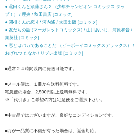
● 鳶田くんと須藤さん 2 （少年チャンピオン コミックス タッ
プ！） / 理央 / 秋田書店 [コミック]
● 関根くんの恋 4 / 河内遙 / 太田出版 [コミック]
● 友だちの話 (マーガレットコミックス) / 山川あいじ、河原和音 /
集英社 [コミック]
● 恋とはバカであることだ （ビーボーイコミックスデラックス） /
おげれつ たなか / リブレ出版 [コミック]
■通常２４時間以内に発送可能です。
■メール便は、１冊から送料無料です。
宅急便の場合、2,500円以上送料無料です。
※「代引き」ご希望の方は宅急便をご選択下さい。
■中古品ではございますが、良好なコンディションです。
■万が一品質に不備が有った場合は、返金対応。