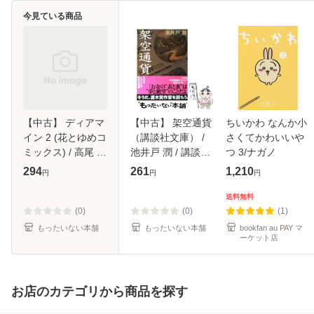
今見ている商品
【中古】 ディアマ
【中古】 架空通貨
ちいかわ なんか小
イン 2 (花とゆめコ
（講談社文庫） /
さくてかわいいや
ミックス) / 高尾 滋
池井戸 潤 / 講談社
つ 3/ナガノ
/ 白泉社 [コミック]
[文庫]【メール便送
294
261
1,210
円
円
円
【メール便送料無
料無料】
料】
送料無料
(0)
(0)
(1)
もったいない本舗
もったいない本舗
bookfan au PAY マ
ーケット店
お店のカテゴリから商品を探す