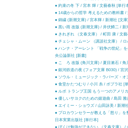
● 約束の冬 下 / 宮本 輝 / 文藝春秋 [単行
● 14歳からの哲学 考えるための教科書 / 
● 錦繍 (新潮文庫) / 宮本輝 / 新潮社 [文庫
● 黒い雨 改版 (新潮文庫) / 井伏鱒二 / 新
● きれぎれ （文春文庫） / 町田 康 / 文藝
● チェシャ・ムーン （講談社文庫） / ロ
● ハンナ・アーレント 「戦争の世紀」を生
央公論新社 [新書]
● こゝろ 改版 (角川文庫) / 夏目漱石 / 角
● 銀河鉄道の夜 (フォア文庫 B030) / 宮
● ソウル・ミュージック・ラバーズ・オンリー
● 食堂かたつむり / 小川 糸 / ポプラ社 [
● ルポ トランプ王国 もう一つのアメリカを
● 優しいサヨクのための嬉遊曲 / 島田 雅
● エイミー・ショウズ / 山田詠美 / 新潮社
● プロカウンセラーが教える「怒り」を整
日本実業出版社 [単行本]
● ぼくは勉強ができない （文春文庫） / 山