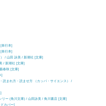
 [単行本]
 [単行本]
/ 山田 詠美 / 新潮社 [文庫]
 / 新潮社 [文庫]
藝春秋 [文庫]
本]
・読まれ方・読ませ方 （カッパ・サイエンス） /
]
 (角川文庫) / 山田詠美 / 角川書店 [文庫]
ハードカバー]