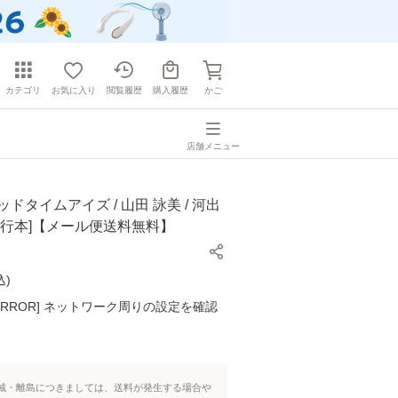
カテゴリ
お気に入り
閲覧履歴
購入履歴
かご
店舗メニュー
ドタイムアイズ / 山田 詠美 / 河出
単行本]【メール便送料無料】
込
)
K ERROR] ネットワーク周りの設定を確認
域・離島につきましては、送料が発生する場合や