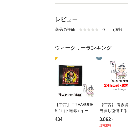
レビュー
商品の評価：
-
点
(0件)
ウィークリーランキング
1
2
【中古】 TREASURE
【中古】 看護
S / 山下達郎 / イース
自律し協働する
トウエスト・ジャパン
の看護マネジメ
434
3,862
円
円
[CD]【メール便送料無
キル 改訂第3版 
送料無料