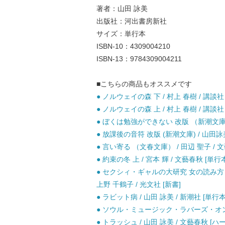
著者：山田 詠美
出版社：河出書房新社
サイズ：単行本
ISBN-10：4309004210
ISBN-13：9784309004211
■こちらの商品もオススメです
● ノルウェイの森 下 / 村上 春樹 / 講談社
● ノルウェイの森 上 / 村上 春樹 / 講談社
● ぼくは勉強ができない 改版 （新潮文庫） 
● 放課後の音符 改版 (新潮文庫) / 山田詠美
● 言い寄る （文春文庫） / 田辺 聖子 / 文
● 約束の冬 上 / 宮本 輝 / 文藝春秋 [単行
● セクシィ・ギャルの大研究 女の読み方
上野 千鶴子 / 光文社 [新書]
● ラビット病 / 山田 詠美 / 新潮社 [単行本
● ソウル・ミュージック・ラバーズ・オンリー
● トラッシュ / 山田 詠美 / 文藝春秋 [