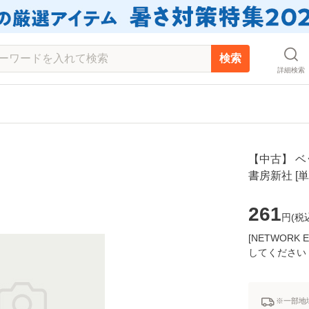
検索
詳細検索
【中古】 ベッ
書房新社 [
261
円(
税
[NETWOR
してください
※一部地