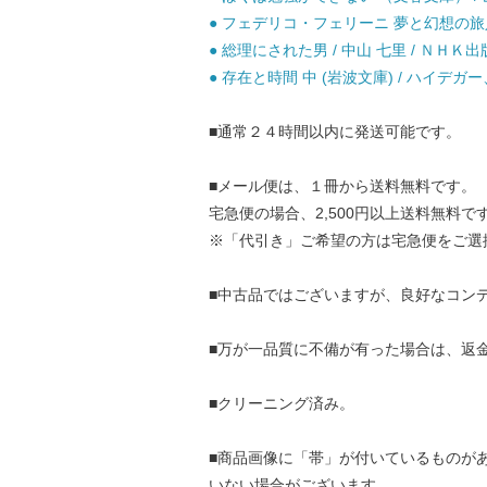
● フェデリコ・フェリーニ 夢と幻想の旅人 /
● 総理にされた男 / 中山 七里 / ＮＨＫ出
● 存在と時間 中 (岩波文庫) / ハイデガー
■通常２４時間以内に発送可能です。
■メール便は、１冊から送料無料です。
宅急便の場合、2,500円以上送料無料で
※「代引き」ご希望の方は宅急便をご選
■中古品ではございますが、良好なコン
■万が一品質に不備が有った場合は、返
■クリーニング済み。
■商品画像に「帯」が付いているものが
いない場合がございます。