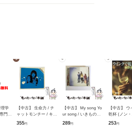
3
4
5
管理学
【中古】 生命力 / チ
【中古】 My song Yo
【中古】 ウ
専門職
ャットモンチー / キュ
ur song / いきものが
乾杯 (ノン
ントス
ーンレコード [CD]
かり / [CD]【メール便
ト) / 東野圭
355
289
253
円
円
円
(看護
【メール便送料無料】
送料無料】
社 [文庫]