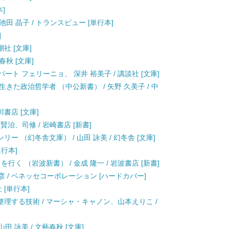
本]
池田 晶子 / トランスビュー [単行本]
]
潮社 [文庫]
春秋 [文庫]
バート フェリーニョ、 深井 裕美子 / 講談社 [文庫]
きた政治哲学者 （中公新書） / 矢野 久美子 / 中
川書店 [文庫]
沢賢治、司修 / 岩崎書店 [新書]
 （幻冬舎文庫） / 山田 詠美 / 幻冬舎 [文庫]
単行本]
行く （岩波新書） / 金成 隆一 / 岩波書店 [新書]
彦 / ベネッセコーポレーション [ハードカバー]
 [単行本]
理する技術 / マーシャ・キャノン、山本えりこ /
田 詠美 / 文藝春秋 [文庫]