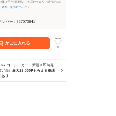
お届け予定日期間内にお届けできない場合があり
（
送料・配送について
）
ナンバー：
527073941
かごに入れる
0
u PAY ゴールドカード新規＆即時発
限定
合計最大23,000Pもらえる※諸
件あり