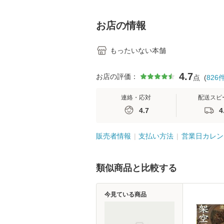
料】
学テキストNiCE)
島恵 藤本幸三 /
堂 [単行
お店の情報
もったいない本舗
4.7
お店の評価：
点
(
826
連絡・応対
配送スピ
4.7
4
販売者情報
支払い方法
営業日カレン
類似商品と比較する
今見ている商品