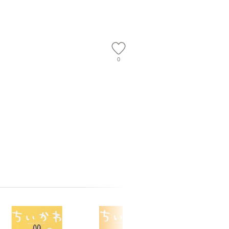
会、吉田元重
夫 / 新評
【メール
0