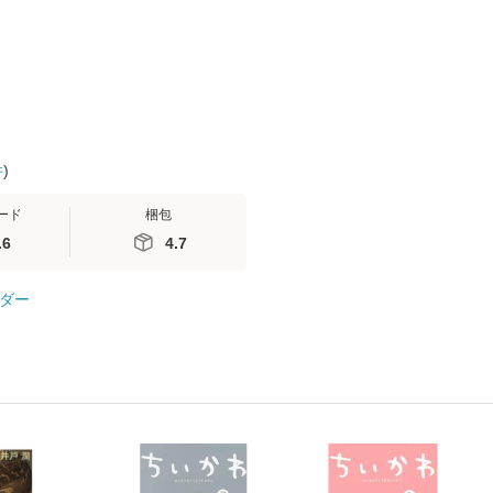
 / 手
料無料】
 南江
件
)
ード
梱包
.6
4.7
ダー