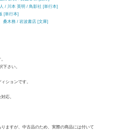
 川本 英明 / 鳥影社 [単行本]
版 [単行本]
、桑木務 / 岩波書店 [文庫]
す。
択下さい。
ディションです。
金対応。
ありますが、中古品のため、実際の商品には付いて