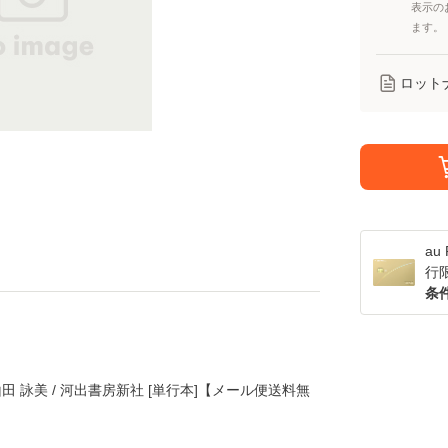
表示の
ます。
ロット
a
行
条
田 詠美 / 河出書房新社 [単行本]【メール便送料無