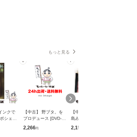
もっと見る
6
7
8
インクで
【中古】 野ブタ。を
【中古】 寒水魚 / 中
【中古】
・ポシェッ
プロデュース [DVD-B
島みゆき / [CD]【メー
カメムシ
吾 / 祥伝
OX] / バップ [DVD]
ル便送料無料】
語る / 
2,266
2,150
2,266
円
円
円
【メール便送
【メール便送料無料】
ワークい