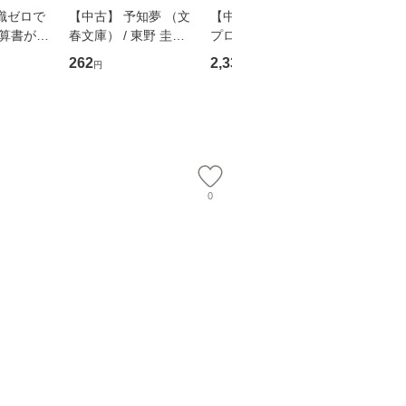
識ゼロで
【中古】 予知夢 （文
【中古】 野ブタ。を
【中古】 
決算書が読
春文庫） / 東野 圭吾 /
プロデュース [DVD-B
島みゆき / [CD]【
る！ 会
文藝春秋 [文庫]【メー
OX] / バップ [DVD]
ル便送料
262
2,335
2,150
円
円
円
 佐伯 良
ル便送料無料】
【メール便送料無料】
店 [単行本
ー）]
送
0