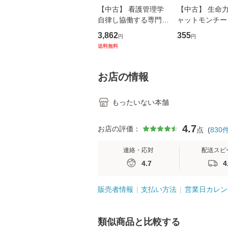
【中古】 看護管理学
【中古】 生命力 
自律し協働する専門職
ャットモンチー 
の看護マネジメントス
ーンレコード [C
3,862
355
円
円
キル 改訂第3版 (看護
【メール便送料
送料無料
学テキストNiCE) / 手
島恵 藤本幸三 / 南江
堂 [単行
お店の情報
もったいない本舗
4.7
お店の評価：
点
(
830
連絡・応対
配送スピ
4.7
4
販売者情報
支払い方法
営業日カレン
類似商品と比較する