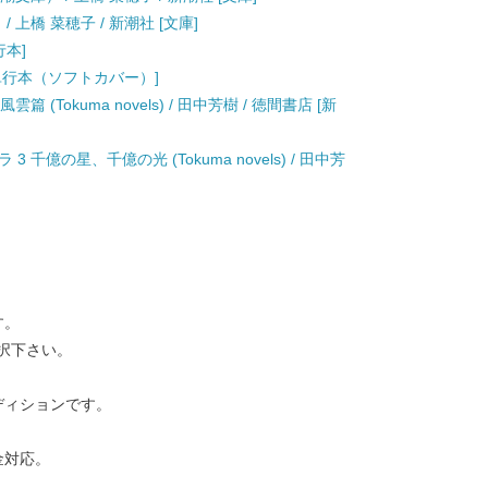
 上橋 菜穂子 / 新潮社 [文庫]
行本]
 [単行本（ソフトカバー）]
(Tokuma novels) / 田中芳樹 / 徳間書店 [新
千億の星、千億の光 (Tokuma novels) / 田中芳
す。
択下さい。
ディションです。
金対応。