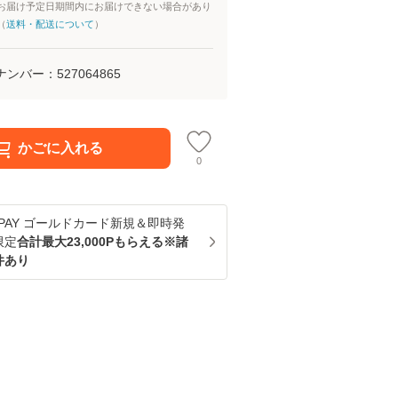
お届け予定日期間内にお届けできない場合があり
（
送料・配送について
）
ナンバー：
527064865
かごに入れる
0
u PAY ゴールドカード新規＆即時発
限定
合計最大23,000Pもらえる※諸
件あり