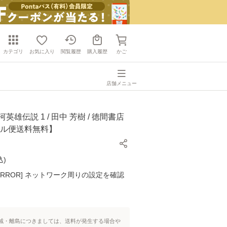
カテゴリ
お気に入り
閲覧履歴
購入履歴
かご
店舗メニュー
英雄伝説 1 / 田中 芳樹 / 徳間書店
ール便送料無料】
込
)
K ERROR] ネットワーク周りの設定を確認
域・離島につきましては、送料が発生する場合や