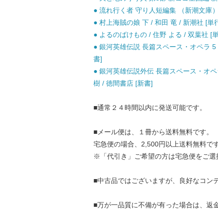
● 流れ行く者 守り人短編集 （新潮文庫） /
● 村上海賊の娘 下 / 和田 竜 / 新潮社 [単
● よるのばけもの / 住野 よる / 双葉社
● 銀河英雄伝説 長篇スペース・オペラ 5 風雲篇 
書]
● 銀河英雄伝説外伝 長篇スペース・オペラ 3 
樹 / 徳間書店 [新書]
■通常２４時間以内に発送可能です。
■メール便は、１冊から送料無料です。
宅急便の場合、2,500円以上送料無料で
※「代引き」ご希望の方は宅急便をご選
■中古品ではございますが、良好なコン
■万が一品質に不備が有った場合は、返