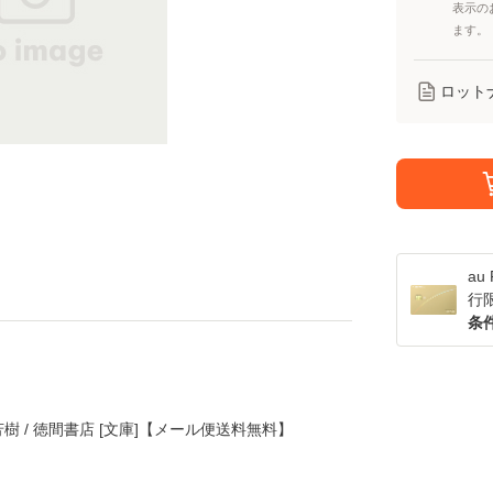
表示の
ます。
ロット
a
行
条
芳樹 / 徳間書店 [文庫]【メール便送料無料】