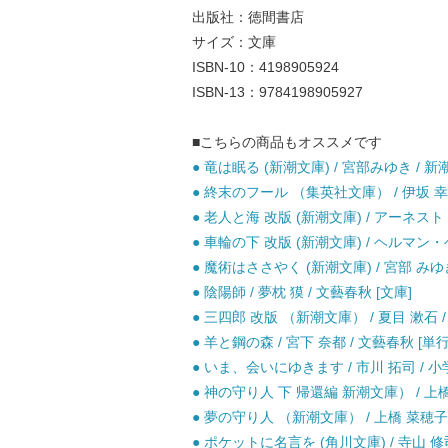
出版社：徳間書店
サイズ：文庫
ISBN-10：4198905924
ISBN-13：9784198905927
■こちらの商品もオススメです
● 竜は眠る (新潮文庫) / 宮部みゆき / 新潮
● 終末のフール （集英社文庫） / 伊坂 幸太
● 老人と海 改版 (新潮文庫) / アーネスト
● 車輪の下 改版 (新潮文庫) / ヘルマン・
● 魔術はささやく (新潮文庫) / 宮部 みゆき
● 陰陽師 / 夢枕 獏 / 文藝春秋 [文庫]
● 三四郎 改版 （新潮文庫） / 夏目 漱石 /
● 羊と鋼の森 / 宮下 奈都 / 文藝春秋 [単
● いま、会いにゆきます / 市川 拓司 / 小
● 神の守り人 下 帰還編 新潮文庫） / 上橋
● 夢の守り人 （新潮文庫） / 上橋 菜穂子 
● ポケットに名言を (角川文庫) / 寺山 修司