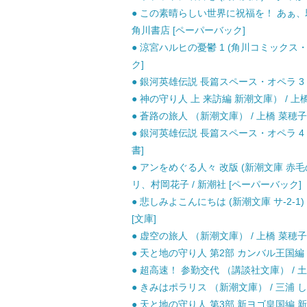
● この素晴らしい世界に祝福を！ あぁ、駄
角川書店 [ペーパーバック]
● 涼宮ハルヒの憂鬱 1 (角川コミックス・
ク]
● 銀河英雄伝説 長篇スペース・オペラ 3 / 
● 神の守り人 上 来訪編 新潮文庫） / 上橋
● 蒼路の旅人 （新潮文庫） / 上橋 菜穂子 
● 銀河英雄伝説 長篇スペース・オペラ 4 策謀篇 
書]
● アンをめぐる人々 改版 (新潮文庫 赤
リ、村岡花子 / 新潮社 [ペーパーバック]
● 悲しみよこんにちは (新潮文庫 サ-2-1
[文庫]
● 虚空の旅人 （新潮文庫） / 上橋 菜穂子 
● 天と地の守り人 第2部 カンバル王国編 新
● 超高速！ 参勤交代 （講談社文庫） / 土橋
● きみはポラリス （新潮文庫） / 三浦 しを
● 天と地の守り人 第3部 新ヨゴ皇国編 新潮