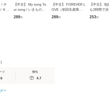
/ チ
【中古】 My song Yo
【中古】 FOREVER L
【中古】 知
/ キュ
ur song / いきものが
OVE（初回生産限定
も2時間で
D]
かり / [CD]【メール便
盤） / 清水翔太×加藤
めるようにな
289
289
253
円
円
円
無料】
送料無料】
ミリヤ / [CD]【メール
計超入門！ /
便送料無料】
隆 / 高橋書
（ソフトカバ
【メール便
件
)
ード
梱包
.6
4.7
ダー