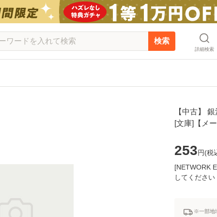
検索
詳細検索
【中古】 銀河
[文庫]【メ
253
円(
税
[NETWOR
してください
※一部地