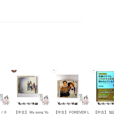
3
4
5
/ チ
【中古】 My song Yo
【中古】 FOREVER L
【中古】 知