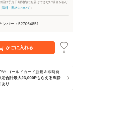
お届け予定日期間内にお届けできない場合があり
（
送料・配送について
）
ナンバー：
527064851
かごに入れる
0
u PAY ゴールドカード新規＆即時発
限定
合計最大23,000Pもらえる※諸
件あり