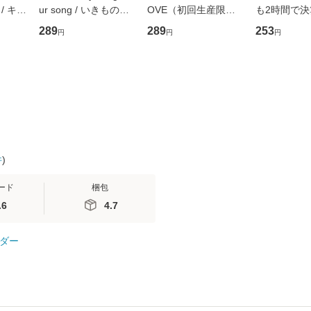
/ キュ
ur song / いきものが
OVE（初回生産限定
も2時間で
D]
かり / [CD]【メール便
盤） / 清水翔太×加藤
めるようにな
289
289
253
円
円
円
無料】
送料無料】
ミリヤ / [CD]【メール
計超入門！ /
便送料無料】
隆 / 高橋書
（ソフトカバ
【メール便
件
)
ード
梱包
.6
4.7
ダー