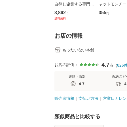
自律し協働する専門職
ャットモンチー 
の看護マネジメントス
ーンレコード [C
3,862
355
円
円
キル 改訂第3版 (看護
【メール便送料
送料無料
学テキストNiCE) / 手
島恵 藤本幸三 / 南江
堂 [単行
お店の情報
もったいない本舗
4.7
お店の評価：
点
(
826
連絡・応対
配送スピ
4.7
4
販売者情報
支払い方法
営業日カレン
類似商品と比較する