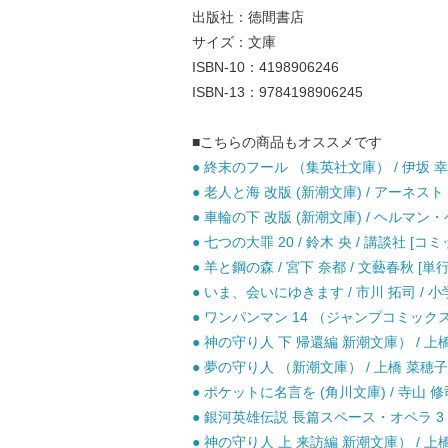
出版社：徳間書店
サイズ：文庫
ISBN-10：4198906246
ISBN-13：9784198906245
■こちらの商品もオススメです
● 終末のフール （集英社文庫） / 伊坂 幸太
● 老人と海 改版 (新潮文庫) / アーネスト
● 車輪の下 改版 (新潮文庫) / ヘルマン・
● 七つの大罪 20 / 鈴木 央 / 講談社 [コミ
● 羊と鋼の森 / 宮下 奈都 / 文藝春秋 [単
● いま、会いにゆきます / 市川 拓司 / 小
● ワンパンマン 14 （ジャンプコミックス） 
● 神の守り人 下 帰還編 新潮文庫） / 上橋
● 夢の守り人 （新潮文庫） / 上橋 菜穂子 
● ポケットに名言を (角川文庫) / 寺山 修司
● 銀河英雄伝説 長篇スペース・オペラ 3 / 
● 神の守り人 上 来訪編 新潮文庫） / 上橋