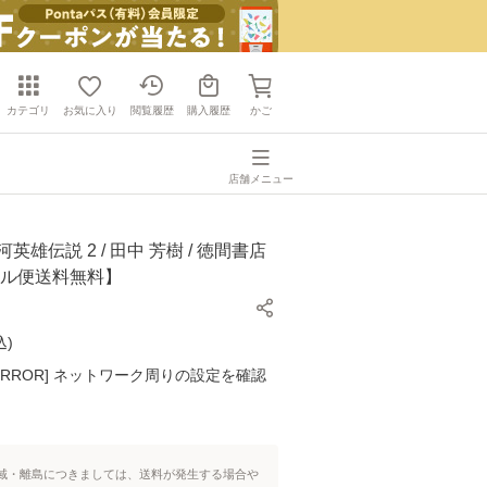
カテゴリ
お気に入り
閲覧履歴
購入履歴
かご
店舗メニュー
英雄伝説 2 / 田中 芳樹 / 徳間書店
ール便送料無料】
込
)
K ERROR] ネットワーク周りの設定を確認
域・離島につきましては、送料が発生する場合や