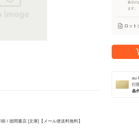
表示の
ます。
ロット
a
行
条
芳樹 / 徳間書店 [文庫]【メール便送料無料】