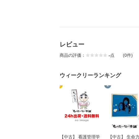
レビュー
商品の評価：
-
点
(0件)
ウィークリーランキング
1
2
【中古】 看護管理学
【中古】 生命力 