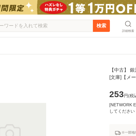
検索
詳細検索
【中古】 銀河
[文庫]【メ
253
円(
税
[NETWOR
してください
※一部地