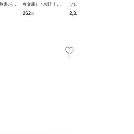
決算書が読
春文庫） / 東野 圭吾 /
プロデュース [DVD-B
島みゆき / [CD]【
る！ 会
文藝春秋 [文庫]【メー
OX] / バップ [DVD]
ル便送料
262
2,335
2,150
円
円
円
 佐伯 良
ル便送料無料】
【メール便送料無料】
店 [単行本
ー）]
送
0