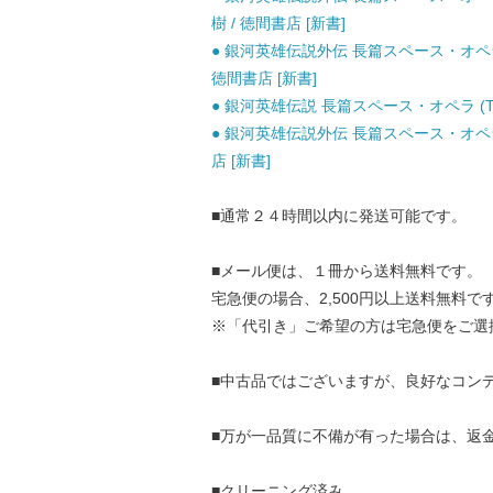
樹 / 徳間書店 [新書]
● 銀河英雄伝説外伝 長篇スペース・オペラ＜星を砕
徳間書店 [新書]
● 銀河英雄伝説 長篇スペース・オペラ (Tokum
● 銀河英雄伝説外伝 長篇スペース・オペラ 4 螺
店 [新書]
■通常２４時間以内に発送可能です。
■メール便は、１冊から送料無料です。
宅急便の場合、2,500円以上送料無料で
※「代引き」ご希望の方は宅急便をご選
■中古品ではございますが、良好なコン
■万が一品質に不備が有った場合は、返
■クリーニング済み。