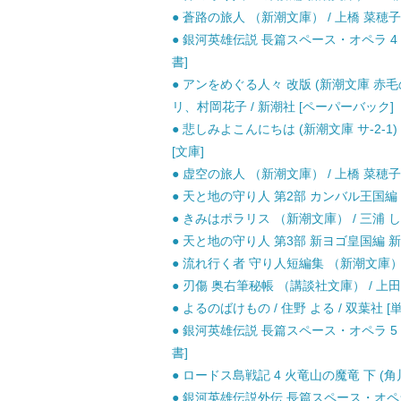
● 蒼路の旅人 （新潮文庫） / 上橋 菜穂子 
● 銀河英雄伝説 長篇スペース・オペラ 4 策謀篇 
書]
● アンをめぐる人々 改版 (新潮文庫 赤
リ、村岡花子 / 新潮社 [ペーパーバック]
● 悲しみよこんにちは (新潮文庫 サ-2-1
[文庫]
● 虚空の旅人 （新潮文庫） / 上橋 菜穂子 
● 天と地の守り人 第2部 カンバル王国編 新
● きみはポラリス （新潮文庫） / 三浦 しを
● 天と地の守り人 第3部 新ヨゴ皇国編 新潮
● 流れ行く者 守り人短編集 （新潮文庫） /
● 刃傷 奥右筆秘帳 （講談社文庫） / 上田 
● よるのばけもの / 住野 よる / 双葉社
● 銀河英雄伝説 長篇スペース・オペラ 5 風雲篇 
書]
● ロードス島戦記 4 火竜山の魔竜 下 (角川文
● 銀河英雄伝説外伝 長篇スペース・オペラ 3 