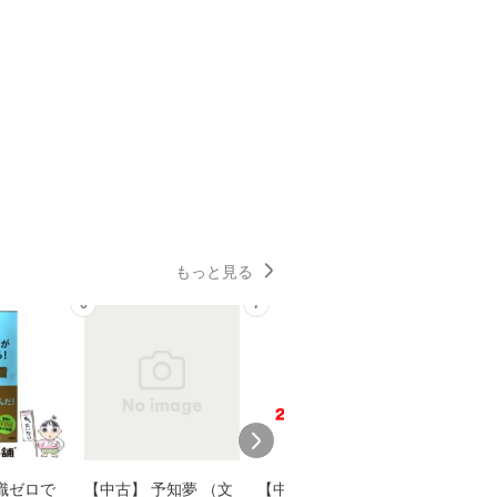
もっと見る
6
7
8
識ゼロで
【中古】 予知夢 （文
【中古】 野ブタ。を
【中古】 