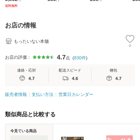
ジメントスキル 改
[CD]【メール便送
【メール便送料無
翔太
送料無料
訂第3版 (看護学テ
料無料】
料】
[C
キストNiCE) / 手島
料
恵 藤本幸三 / 南江
お店の情報
堂 [単行
もったいない本舗
0
4.7
お店の評価：
点
(
830
件
)
連絡・応対
配送スピード
梱包
4.7
4.6
4.7
販売者情報
支払い方法
営業日カレンダー
類似商品と比較する
今見ている商品