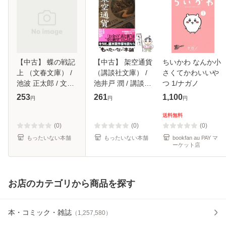
【中古】 蝶の戦記
【中古】 架空通貨
ちいかわ なんか小
上 （文春文庫） /
（講談社文庫） /
さくてかわいいや
池波 正太郎 / 文藝
池井戸 潤 / 講談社
つ 1/ナガノ
春秋 [文庫]【メー
[文庫]【メール便送
253
261
1,100
円
円
円
ル便送料無料】
料無料】
送料無料
(0)
(0)
(0)
もったいない本舗
もったいない本舗
bookfan au PAY マ
ーケット店
お店のカテゴリから商品を探す
本・コミック・雑誌
（
1,257,580
）