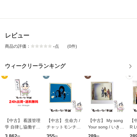
レビュー
商品の評価：
-
点
(0件)
ウィークリーランキング
1
2
3
4
【中古】 看護管理
【中古】 生命力 /
【中古】 My song
【中
学 自律し協働する
チャットモンチー /
Your song / いきも
R 
専門職の看護マネ
キューンレコード
のがかり / [CD]
産限
3,862
355
289
28
円
円
円