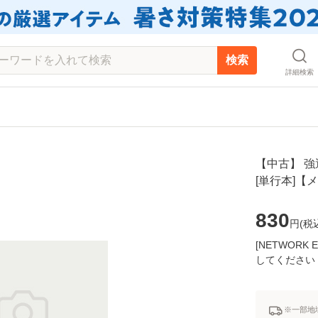
検索
詳細検索
【中古】 強運
[単行本]【
830
円(
税
[NETWOR
してください
※一部地