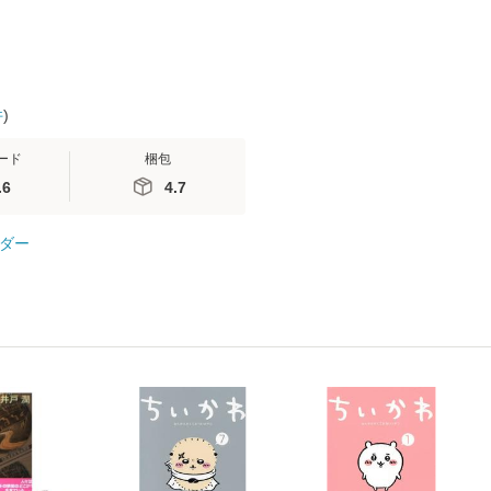
件
)
ード
梱包
.6
4.7
ダー