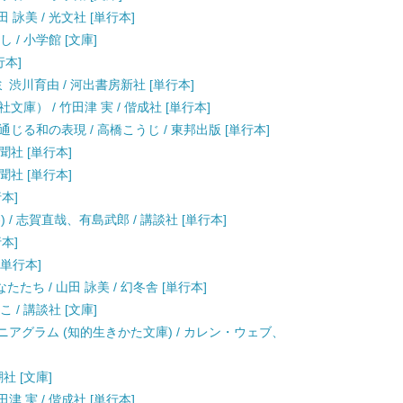
 詠美 / 光文社 [単行本]
 / 小学館 [文庫]
行本]
 渋川育由 / 河出書房新社 [単行本]
庫） / 竹田津 実 / 偕成社 [単行本]
る和の表現 / 高橋こうじ / 東邦出版 [単行本]
聞社 [単行本]
聞社 [単行本]
行本]
 / 志賀直哉、有島武郎 / 講談社 [単行本]
行本]
[単行本]
ち / 山田 詠美 / 幻冬舎 [単行本]
 / 講談社 [文庫]
ニアグラム (知的生きかた文庫) / カレン・ウェブ、
社 [文庫]
津 実 / 偕成社 [単行本]