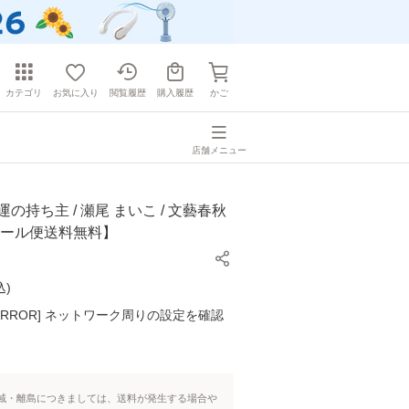
カテゴリ
お気に入り
閲覧履歴
購入履歴
かご
店舗メニュー
の持ち主 / 瀬尾 まいこ / 文藝春秋
メール便送料無料】
込
)
K ERROR] ネットワーク周りの設定を確認
域・離島につきましては、送料が発生する場合や