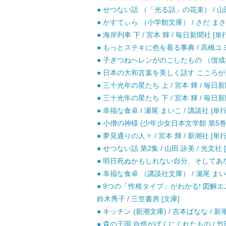
● せつない話 （「光る話」の花束） / 山田
● かすてぃら （小学館文庫） / さだ まさし
● 海岸列車 下 / 宮本 輝 / 毎日新聞社 [単
● もっとステキに色を着る事典 / 高橋ユミ
● 子ぎつねヘレンがのこしたもの （偕成社文
● 日本の大和言葉を美しく話す こころが通じ
● 三十光年の星たち 上 / 宮本 輝 / 毎日新
● 三十光年の星たち 下 / 宮本 輝 / 毎日新
● 幸福な食卓 / 瀬尾 まいこ / 講談社 [単
● 小僧の神様 (少年少女日本文学館 第5巻)
● 夢見通りの人々 / 宮本 輝 / 新潮社 [単
● せつない話 第2集 / 山田 詠美 / 光文社 
● 明日死ぬかもしれない自分、そしてあなたた
● 幸福な食卓 （講談社文庫） / 瀬尾 まいこ
● 9つの「性格タイプ」がわかる! 図解エ
鈴木秀子 / 三笠書房 [文庫]
● キッチン (新潮文庫) / 吉本ばなな / 新潮
● 森の王国 自然がぼくにくれたもの / 竹田