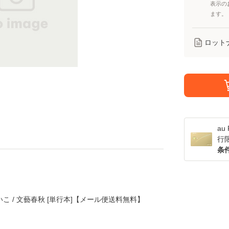
表示の
ます。
ロット
a
行
条
いこ / 文藝春秋 [単行本]【メール便送料無料】