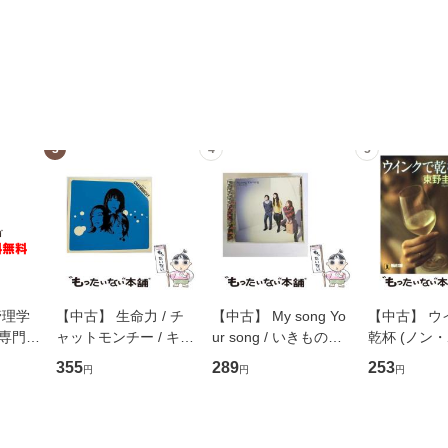
3
4
5
管理学
【中古】 生命力 / チ
【中古】 My song Yo
【中古】 ウ
専門職
ャットモンチー / キュ
ur song / いきものが
乾杯 (ノン
ントス
ーンレコード [CD]
かり / [CD]【メール便
ト) / 東野圭
355
289
253
円
円
円
(看護
【メール便送料無料】
送料無料】
社 [文庫]
 / 手
料無料】
 南江