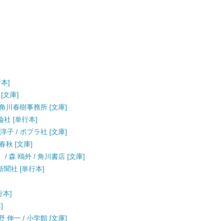
行本]
[文庫]
 角川春樹事務所 [文庫]
論社 [単行本]
子 / ポプラ社 [文庫]
春秋 [文庫]
 森 鴎外 / 角川書店 [文庫]
新聞社 [単行本]
行本]
]
伸一 / 小学館 [文庫]