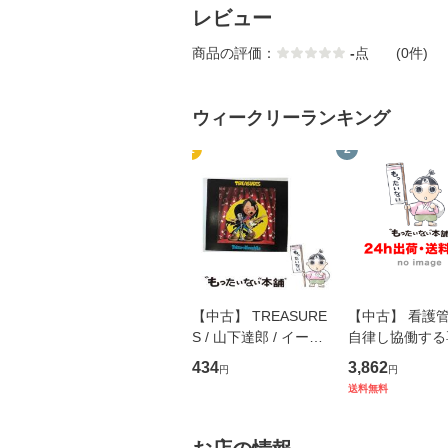
レビュー
商品の評価：
-
点
(0件)
ウィークリーランキング
1
2
【中古】 TREASURE
【中古】 看護
S / 山下達郎 / イース
自律し協働する
トウエスト・ジャパン
の看護マネジメ
434
3,862
円
円
[CD]【メール便送料無
キル 改訂第3版 
送料無料
料】
学テキストNiCE)
島恵 藤本幸三 /
堂 [単行