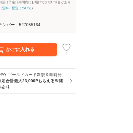
お届け予定日期間内にお届けできない場合があり
（
送料・配送について
）
ナンバー：
527055164
かごに入れる
0
u PAY ゴールドカード新規＆即時発
限定
合計最大23,000Pもらえる※諸
件あり