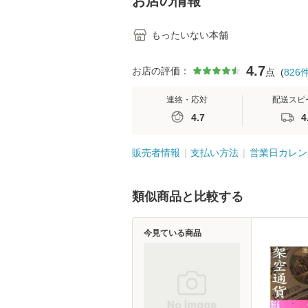
お店の情報
もったいない本舗
4.7
お店の評価：
点
(
826
連絡・応対
配送スピ
4.7
4
販売者情報
支払い方法
営業日カレン
類似商品と比較する
今見ている商品