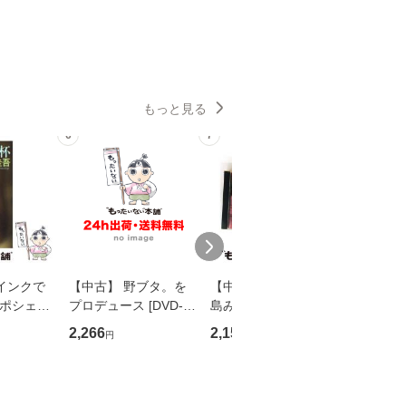
もっと見る
6
7
8
インクで
【中古】 野ブタ。を
【中古】 寒水魚 / 中
【中古】
・ポシェッ
プロデュース [DVD-B
島みゆき / [CD]【メー
カメムシ
吾 / 祥伝
OX] / バップ [DVD]
ル便送料無料】
語る / 
2,266
2,150
2,266
円
円
円
【メール便送
【メール便送料無料】
ワークい
会、吉田元重
夫 / 新評
【メール