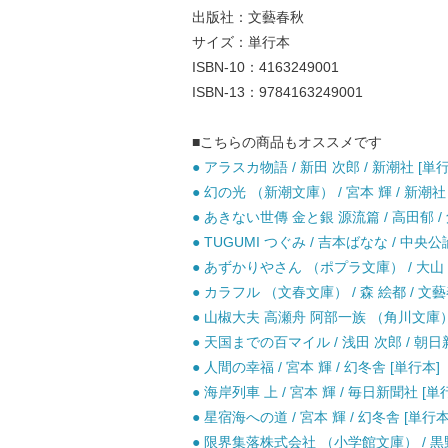
出版社：文藝春秋
サイズ：単行本
ISBN-10：4163249001
ISBN-13：9784163249001
■こちらの商品もオススメです
● アラスカ物語 / 新田 次郎 / 新潮社 [単
● 幻の光 （新潮文庫） / 宮本 輝 / 新潮社 
● あきない世傳 金と銀 源流篇 / 高田郁 /
● TUGUMI つぐみ / 吉本ばなな / 中央公
● あずかりやさん （ポプラ文庫） / 大山 淳
● カラフル （文春文庫） / 森 絵都 / 文藝
● 山椒大夫 高瀬舟 阿部一族 （角川文庫） /
● 天国までの百マイル / 浅田 次郎 / 朝日
● 人間の幸福 / 宮本 輝 / 幻冬舎 [単行本]
● 海岸列車 上 / 宮本 輝 / 毎日新聞社 [単
● 星宿海への道 / 宮本 輝 / 幻冬舎 [単行本
● 限界集落株式会社 （小学館文庫） / 黒野 