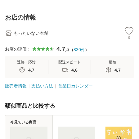
訂第3版 (看護学テ
料無料】
料】
[C
キストNiCE) / 手島
料
恵 藤本幸三 / 南江
お店の情報
堂 [単行
もったいない本舗
0
4.7
お店の評価：
点
(
830
件
)
連絡・応対
配送スピード
梱包
4.7
4.6
4.7
販売者情報
支払い方法
営業日カレンダー
類似商品と比較する
今見ている商品