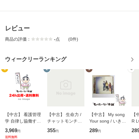
レビュー
商品の評価：
-
点
(0件)
ウィークリーランキング
1
2
3
4
【中古】 看護管理
【中古】 生命力 /
【中古】 My song
【中
学 自律し協働する
チャットモンチー /
Your song / いきも
R 
専門職の看護マネ
キューンレコード
のがかり / [CD]
産限
3,969
355
289
28
円
円
円
ジメントスキル 改
[CD]【メール便送
【メール便送料無
翔太
送料無料