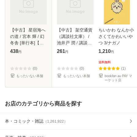
【中古】 星宿海へ
【中古】 架空通貨
ちいかわ なんか小
の道 / 宮本 輝 / 幻
（講談社文庫） /
さくてかわいいや
冬舎 [単行本]【メ
池井戸 潤 / 講談社
つ 3/ナガノ
ール便送料無料】
[文庫]【メール便送
438
261
1,210
円
円
円
料無料】
送料無料
(0)
(0)
(1)
もったいない本舗
もったいない本舗
bookfan au PAY マ
ーケット店
お店のカテゴリから商品を探す
本・コミック・雑誌
（
1,261,922
）