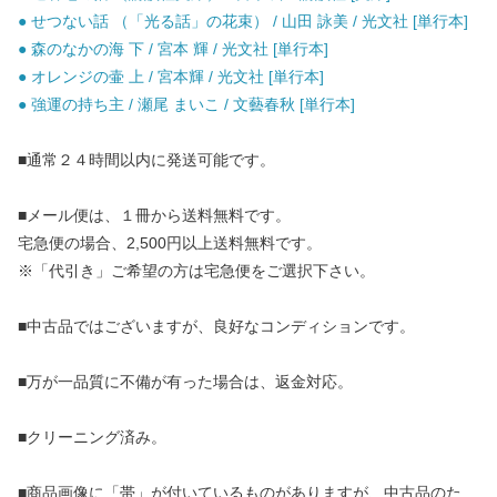
● せつない話 （「光る話」の花束） / 山田 詠美 / 光文社 [単行本]
● 森のなかの海 下 / 宮本 輝 / 光文社 [単行本]
● オレンジの壷 上 / 宮本輝 / 光文社 [単行本]
● 強運の持ち主 / 瀬尾 まいこ / 文藝春秋 [単行本]
■通常２４時間以内に発送可能です。
■メール便は、１冊から送料無料です。
宅急便の場合、2,500円以上送料無料です。
※「代引き」ご希望の方は宅急便をご選択下さい。
■中古品ではございますが、良好なコンディションです。
■万が一品質に不備が有った場合は、返金対応。
■クリーニング済み。
■商品画像に「帯」が付いているものがありますが、中古品のた