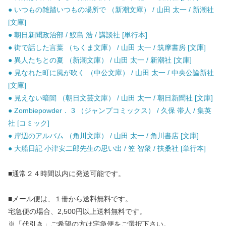
● いつもの雑踏いつもの場所で （新潮文庫） / 山田 太一 / 新潮社
[文庫]
● 朝日新聞政治部 / 鮫島 浩 / 講談社 [単行本]
● 街で話した言葉 （ちくま文庫） / 山田 太一 / 筑摩書房 [文庫]
● 異人たちとの夏 （新潮文庫） / 山田 太一 / 新潮社 [文庫]
● 見なれた町に風が吹く （中公文庫） / 山田 太一 / 中央公論新社
[文庫]
● 見えない暗闇 （朝日文芸文庫） / 山田 太一 / 朝日新聞社 [文庫]
● Zombiepowder． 3 （ジャンプコミックス） / 久保 帯人 / 集英
社 [コミック]
● 岸辺のアルバム （角川文庫） / 山田 太一 / 角川書店 [文庫]
● 大船日記 小津安二郎先生の思い出 / 笠 智衆 / 扶桑社 [単行本]
■通常２４時間以内に発送可能です。
■メール便は、１冊から送料無料です。
宅急便の場合、2,500円以上送料無料です。
※「代引き」ご希望の方は宅急便をご選択下さい。