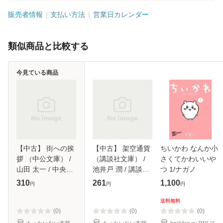
販売者情報
支払い方法
営業日カレンダー
類似商品と比較する
今見ている商品
【中古】 街への挨
【中古】 架空通貨
ちいかわ なんか小
拶 （中公文庫） /
（講談社文庫） /
さくてかわいいや
山田 太一 / 中央公
池井戸 潤 / 講談社
つ 1/ナガノ
論新社 [文庫]【メ
[文庫]【メール便送
310
261
1,100
円
円
円
ール便送料無料】
料無料】
送料無料
(0)
(0)
(0)
もったいない本舗
もったいない本舗
bookfan au PAY マ