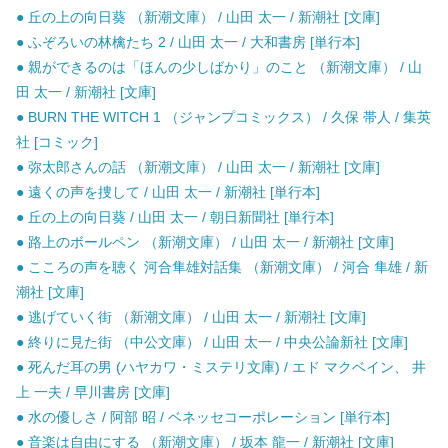
● 丘の上の向日葵 （新潮文庫） / 山田 太一 / 新潮社 [文庫]
● ふぞろいの林檎たち 2 / 山田 太一 / 大和書房 [単行本]
● 親ができるのは「ほんの少しばかり」のこと （新潮文庫） / 山
田 太一 / 新潮社 [文庫]
● BURN THE WITCH 1 （ジャンプコミックス） / 久保 帯人 / 集英
社 [コミック]
● 弥太郎さんの話 （新潮文庫） / 山田 太一 / 新潮社 [文庫]
● 遠くの声を捜して / 山田 太一 / 新潮社 [単行本]
● 丘の上の向日葵 / 山田 太一 / 朝日新聞社 [単行本]
● 路上のボールペン （新潮文庫） / 山田 太一 / 新潮社 [文庫]
● こころの声を聴く 河合隼雄対話集 （新潮文庫） / 河合 隼雄 / 新
潮社 [文庫]
● 逃げていく街 （新潮文庫） / 山田 太一 / 新潮社 [文庫]
● 終りに見た街 （中公文庫） / 山田 太一 / 中央公論新社 [文庫]
● 死んだ耳の男 (ハヤカワ・ミステリ文庫) / エド マクベイン、 井
上 一夫 / 早川書房 [文庫]
● 水の優しさ / 阿部 昭 / ベネッセコーポレーション [単行本]
● 音楽は自由にする （新潮文庫） / 坂本 龍一 / 新潮社 [文庫]