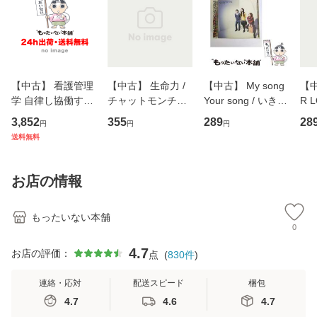
【中古】 看護管理
【中古】 生命力 /
【中古】 My song
【中
学 自律し協働する
チャットモンチー /
Your song / いきも
R 
専門職の看護マネ
キューンレコード
のがかり / [CD]
産限
3,852
355
289
28
円
円
円
ジメントスキル 改
[CD]【メール便送
【メール便送料無
翔太
送料無料
訂第3版 (看護学テ
料無料】
料】
[C
キストNiCE) / 手島
料
恵 藤本幸三 / 南江
お店の情報
堂 [単行
もったいない本舗
0
4.7
お店の評価：
点
(
830
件
)
連絡・応対
配送スピード
梱包
4.7
4.6
4.7