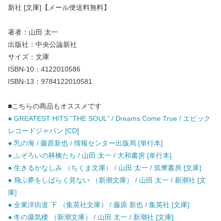
新社 [文庫]【メール便送料無料】
著者：山田 太一
出版社：中央公論新社
サイズ：文庫
ISBN-10：4122010586
ISBN-13：9784122010581
■こちらの商品もオススメです
● GREATEST HITS ”THE SOUL” / Dreams Come True / エピック
レコードジャパン [CD]
● 乳の海 / 藤原新也 / 情報センター出版局 [単行本]
● ふぞろいの林檎たち / 山田 太一 / 大和書房 [単行本]
● 生きるかなしみ （ちくま文庫） / 山田 太一 / 筑摩書房 [文庫]
● 飛ぶ夢をしばらく見ない （新潮文庫） / 山田 太一 / 新潮社 [文
庫]
● 全東洋街道 下 （集英社文庫） / 藤原 新也 / 集英社 [文庫]
● 冬の蜃気楼 （新潮文庫） / 山田 太一 / 新潮社 [文庫]