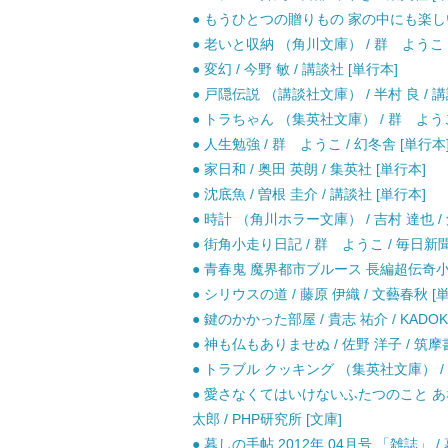
● もうひとつの贈りもの 家の中にも楽しいこ
● 老いと収納 （角川文庫） / 群 ようこ / 
● 変幻 / 今野 敏 / 講談社 [単行本]
● 戸隠伝説 （講談社文庫） / 半村 良 / 講
● トラちゃん （集英社文庫） / 群 ようこ 
● 人生勉強 / 群 ようこ / 幻冬舎 [単行本
● 家日和 / 奥田 英朗 / 集英社 [単行本]
● 沈底魚 / 曽根 圭介 / 講談社 [単行本]
● 時計 （角川ホラー文庫） / 吉村 達也 /
● 街角小走り日記 / 群 ようこ / 毎日新聞
● 青春鬼 魔界都市ブルース 長編超伝奇小説 (No
● シリウスの道 / 藤原 伊織 / 文藝春秋 [
● 鍵のかかった部屋 / 貴志 祐介 / KADOK
● 神も仏もありませぬ / 佐野 洋子 / 筑摩
● トラブル クッキング （集英社文庫） / 
● 愛さなくてはいけないふたつのこと あな
太郎 / PHP研究所 [文庫]
● 暮しの手帖 2012年 04月号 「雑誌」 / 