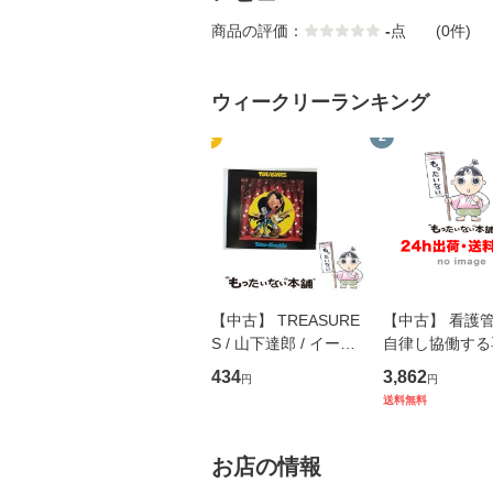
商品の評価：
-
点
(0件)
ウィークリーランキング
1
2
【中古】 TREASURE
【中古】 看護
S / 山下達郎 / イース
自律し協働する
トウエスト・ジャパン
の看護マネジメ
434
3,862
円
円
[CD]【メール便送料無
キル 改訂第3版 
送料無料
料】
学テキストNiCE)
島恵 藤本幸三 /
堂 [単行
お店の情報