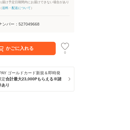
お届け予定日期間内にお届けできない場合があり
（
送料・配送について
）
ナンバー：
527049668
かごに入れる
0
u PAY ゴールドカード新規＆即時発
限定
合計最大23,000Pもらえる※諸
件あり