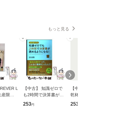
もっと見る
6
7
8
EVER L
【中古】 知識ゼロで
【中古】 ウインクで
【中古】
生産限定
も2時間で決算書が読
乾杯 (ノン・ポシェッ
春文庫） /
翔太×加藤
めるようになる！ 会
ト) / 東野圭吾 / 祥伝
文藝春秋 
253
253
262
円
円
円
計超入門！ / 佐伯 良
社 [文庫]【メール便送
ル便送料
】
隆 / 高橋書店 [単行本
料無料】
（ソフトカバー）]
【メール便送