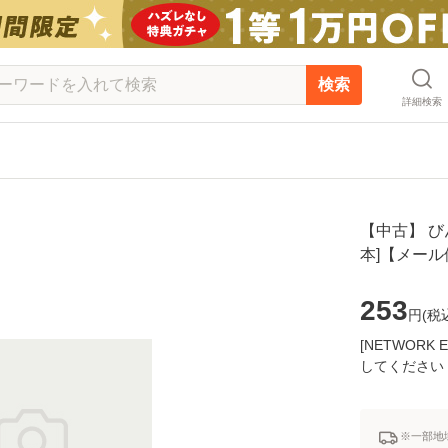
検索
詳細検索
【中古】 びん
本]【メー
253
円(
税
[NETWOR
してください
※一部地