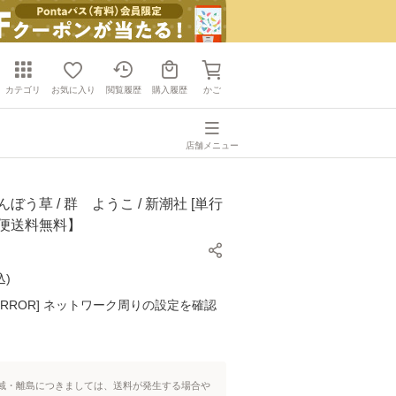
カテゴリ
お気に入り
閲覧履歴
購入履歴
かご
店舗メニュー
ぼう草 / 群 ようこ / 新潮社 [単行
ル便送料無料】
込
)
K ERROR] ネットワーク周りの設定を確認
域・離島につきましては、送料が発生する場合や