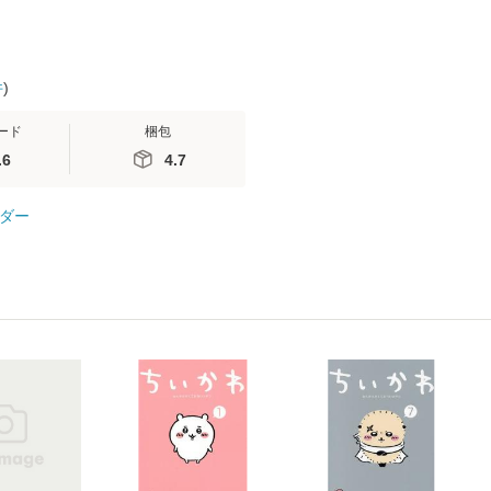
件
)
ード
梱包
.6
4.7
ダー