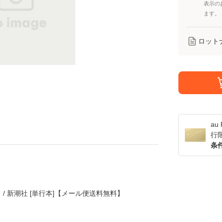
表示の
ます。
ロット
a
行
条
 / 新潮社 [単行本]【メール便送料無料】