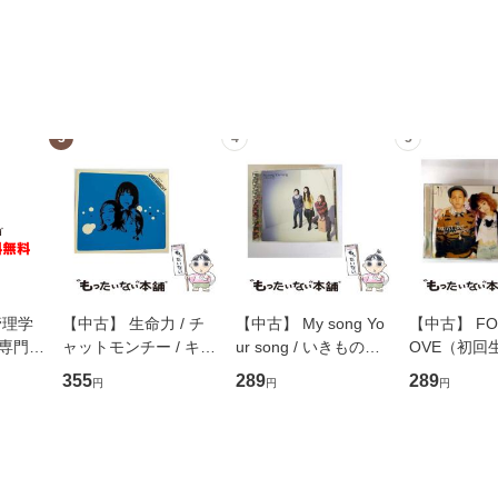
3
4
5
管理学
【中古】 生命力 / チ
【中古】 My song Yo
【中古】 FOR
専門職
ャットモンチー / キュ
ur song / いきものが
OVE（初回
ントス
ーンレコード [CD]
かり / [CD]【メール便
盤） / 清水
355
289
289
円
円
円
(看護
【メール便送料無料】
送料無料】
ミリヤ / [CD]【メール
 / 手
便送料無料
 南江