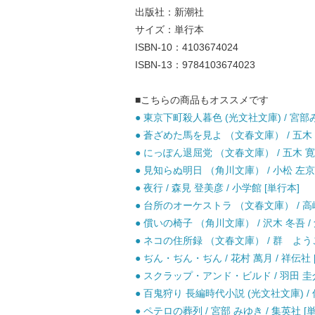
出版社：新潮社
サイズ：単行本
ISBN-10：4103674024
ISBN-13：9784103674023
■こちらの商品もオススメです
● 東京下町殺人暮色 (光文社文庫) / 宮部み
● 蒼ざめた馬を見よ （文春文庫） / 五木 寛
● にっぽん退屈党 （文春文庫） / 五木 寛之
● 見知らぬ明日 （角川文庫） / 小松 左京 
● 夜行 / 森見 登美彦 / 小学館 [単行本]
● 台所のオーケストラ （文春文庫） / 高峰
● 償いの椅子 （角川文庫） / 沢木 冬吾 /
● ネコの住所録 （文春文庫） / 群 ようこ
● ぢん・ぢん・ぢん / 花村 萬月 / 祥伝社 
● スクラップ・アンド・ビルド / 羽田 圭介
● 百鬼狩り 長編時代小説 (光文社文庫) / 
● ペテロの葬列 / 宮部 みゆき / 集英社 [