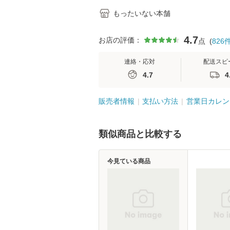
もったいない本舗
4.7
お店の評価：
点
(
826
連絡・応対
配送スピ
4.7
4
販売者情報
支払い方法
営業日カレン
類似商品と比較する
今見ている商品