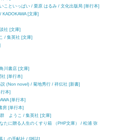
といっぱい / 栗原 はるみ / 文化出版局 [単行本]
KADOKAWA [文庫]
談社 [文庫]
/ 集英社 [文庫]
]
 角川書店 [文庫]
社 [単行本]
n novel) / 菊地秀行 / 祥伝社 [新書]
単行本]
AWA [単行本]
書房 [単行本]
群 ようこ / 集英社 [文庫]
たに贈る人生のくすり箱 （PHP文庫） / 松浦 弥
暮しの手帖社 / [雑誌]